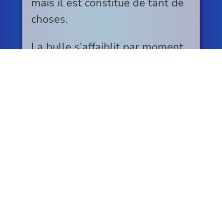
mais il est constitué de tant de
choses.
La bulle s'affaiblit par moment,
devient plus transparente, mais
reste présente. S'en ira-t'elle
un jour ? Y aura-t'il un jour un
marteau pour la petite fille
devenue grande ? Un prince ou
une princesse pour l'en sortir ?
Cela, nul ne le sait.