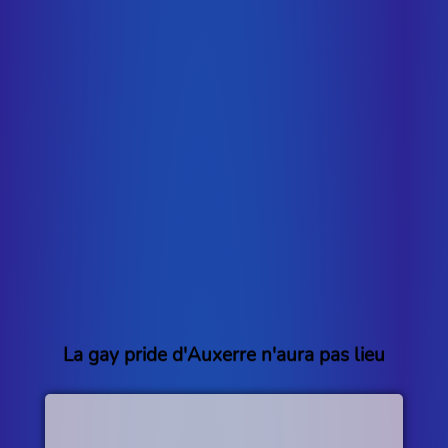
La gay pride d'Auxerre n'aura pas lieu