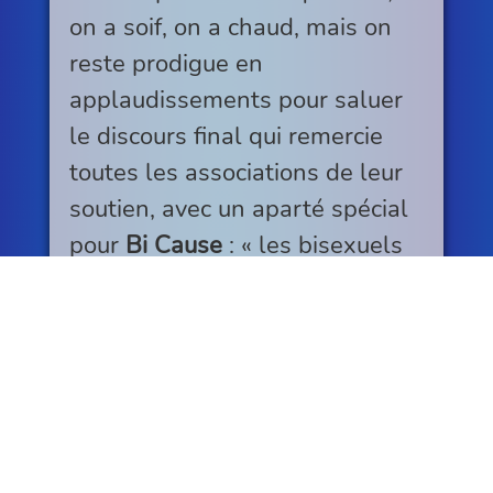
on a soif, on a chaud, mais on
reste prodigue en
applaudissements pour saluer
le discours final qui remercie
toutes les associations de leur
soutien, avec un aparté spécial
pour
Bi Cause
: « les bisexuels
ne sont pas des gens qui
n'arrivent pas à faire un choix.
Ce sont des bisexuels, point. On
est bisexuels comme on est
homosexuel et hétérosexuel ».
Petit rappel aussi sur les