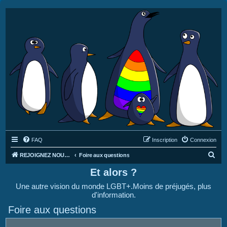
FAQ
Inscription
Connexion
R
REJOIGNEZ NOUS SUR DISCORD : https://discord.gg/4C2Bvub
Foire aux questions
e
Et alors ?
c
Une autre vision du monde LGBT+.Moins de préjugés, plus
h
d'information.
e
Foire aux questions
r