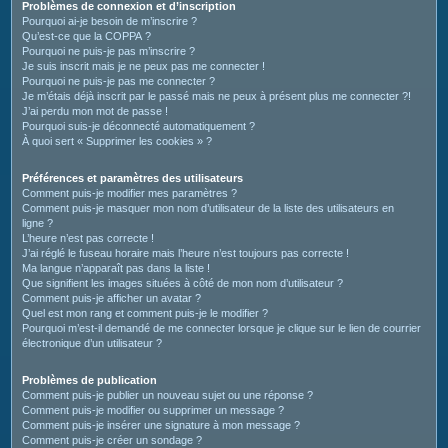
c
Problèmes de connexion et d’inscription
Pourquoi ai-je besoin de m’inscrire ?
h
Qu’est-ce que la COPPA ?
e
Pourquoi ne puis-je pas m’inscrire ?
Je suis inscrit mais je ne peux pas me connecter !
r
Pourquoi ne puis-je pas me connecter ?
Je m’étais déjà inscrit par le passé mais ne peux à présent plus me connecter ?!
J’ai perdu mon mot de passe !
Pourquoi suis-je déconnecté automatiquement ?
À quoi sert « Supprimer les cookies » ?
Préférences et paramètres des utilisateurs
Comment puis-je modifier mes paramètres ?
Comment puis-je masquer mon nom d’utilisateur de la liste des utilisateurs en
ligne ?
L’heure n’est pas correcte !
J’ai réglé le fuseau horaire mais l’heure n’est toujours pas correcte !
Ma langue n’apparaît pas dans la liste !
Que signifient les images situées à côté de mon nom d’utilisateur ?
Comment puis-je afficher un avatar ?
Quel est mon rang et comment puis-je le modifier ?
Pourquoi m’est-il demandé de me connecter lorsque je clique sur le lien de courrier
électronique d’un utilisateur ?
Problèmes de publication
Comment puis-je publier un nouveau sujet ou une réponse ?
Comment puis-je modifier ou supprimer un message ?
Comment puis-je insérer une signature à mon message ?
Comment puis-je créer un sondage ?