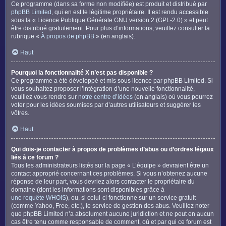
Ce programme (dans sa forme non modifiée) est produit et distribué par
phpBB Limited
, qui en est le légitime propriétaire. Il est rendu accessible
sous la « Licence Publique Générale GNU version 2 (GPL-2.0) » et peut
être distribué gratuitement. Pour plus d’informations, veuillez consulter la
rubrique «
À propos de phpBB
» (en anglais).
Haut
Pourquoi la fonctionnalité X n’est pas disponible ?
Ce programme a été développé et mis sous licence par phpBB Limited. Si
vous souhaitez proposer l’intégration d’une nouvelle fonctionnalité,
veuillez vous rendre sur
notre centre d’idées
(en anglais) où vous pourrez
voter pour les idées soumises par d’autres utilisateurs et suggérer les
vôtres.
Haut
Qui dois-je contacter à propos de problèmes d’abus ou d’ordres légaux
liés à ce forum ?
Tous les administrateurs listés sur la page « L’équipe » devraient être un
contact approprié concernant ces problèmes. Si vous n’obtenez aucune
réponse de leur part, vous devriez alors contacter le propriétaire du
domaine (dont les informations sont disponibles grâce à
une requête WHOIS
), ou, si celui-ci fonctionne sur un service gratuit
(comme Yahoo, Free, etc.), le service de gestion des abus. Veuillez noter
que phpBB Limited n’a absolument aucune juridiction et ne peut en aucun
cas être tenu comme responsable de comment, où et par qui ce forum est