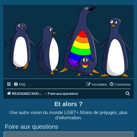
FAQ
Inscription
Connexion
R
REJOIGNEZ NOUS SUR DISCORD : https://discord.gg/4C2Bvub
Foire aux questions
e
Et alors ?
c
Une autre vision du monde LGBT+.Moins de préjugés, plus
h
d'information.
e
Foire aux questions
r