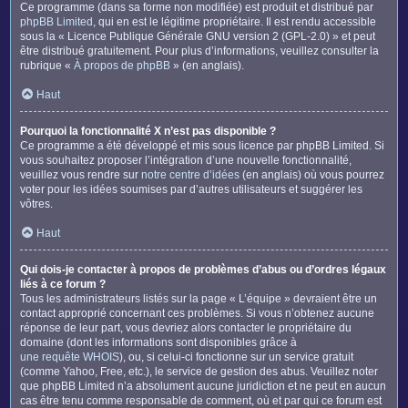
Ce programme (dans sa forme non modifiée) est produit et distribué par
phpBB Limited
, qui en est le légitime propriétaire. Il est rendu accessible
sous la « Licence Publique Générale GNU version 2 (GPL-2.0) » et peut
être distribué gratuitement. Pour plus d’informations, veuillez consulter la
rubrique «
À propos de phpBB
» (en anglais).
Haut
Pourquoi la fonctionnalité X n’est pas disponible ?
Ce programme a été développé et mis sous licence par phpBB Limited. Si
vous souhaitez proposer l’intégration d’une nouvelle fonctionnalité,
veuillez vous rendre sur
notre centre d’idées
(en anglais) où vous pourrez
voter pour les idées soumises par d’autres utilisateurs et suggérer les
vôtres.
Haut
Qui dois-je contacter à propos de problèmes d’abus ou d’ordres légaux
liés à ce forum ?
Tous les administrateurs listés sur la page « L’équipe » devraient être un
contact approprié concernant ces problèmes. Si vous n’obtenez aucune
réponse de leur part, vous devriez alors contacter le propriétaire du
domaine (dont les informations sont disponibles grâce à
une requête WHOIS
), ou, si celui-ci fonctionne sur un service gratuit
(comme Yahoo, Free, etc.), le service de gestion des abus. Veuillez noter
que phpBB Limited n’a absolument aucune juridiction et ne peut en aucun
cas être tenu comme responsable de comment, où et par qui ce forum est