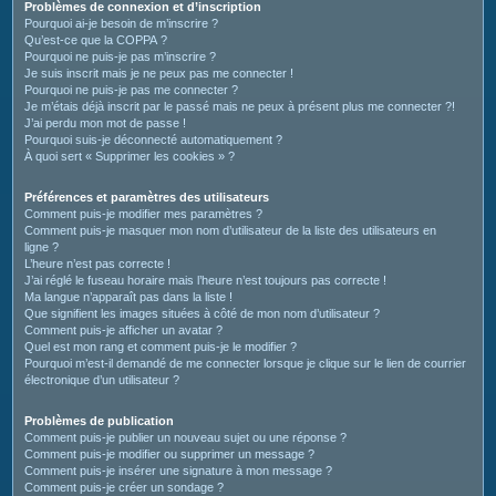
c
Problèmes de connexion et d’inscription
Pourquoi ai-je besoin de m’inscrire ?
h
Qu’est-ce que la COPPA ?
e
Pourquoi ne puis-je pas m’inscrire ?
Je suis inscrit mais je ne peux pas me connecter !
r
Pourquoi ne puis-je pas me connecter ?
Je m’étais déjà inscrit par le passé mais ne peux à présent plus me connecter ?!
J’ai perdu mon mot de passe !
Pourquoi suis-je déconnecté automatiquement ?
À quoi sert « Supprimer les cookies » ?
Préférences et paramètres des utilisateurs
Comment puis-je modifier mes paramètres ?
Comment puis-je masquer mon nom d’utilisateur de la liste des utilisateurs en
ligne ?
L’heure n’est pas correcte !
J’ai réglé le fuseau horaire mais l’heure n’est toujours pas correcte !
Ma langue n’apparaît pas dans la liste !
Que signifient les images situées à côté de mon nom d’utilisateur ?
Comment puis-je afficher un avatar ?
Quel est mon rang et comment puis-je le modifier ?
Pourquoi m’est-il demandé de me connecter lorsque je clique sur le lien de courrier
électronique d’un utilisateur ?
Problèmes de publication
Comment puis-je publier un nouveau sujet ou une réponse ?
Comment puis-je modifier ou supprimer un message ?
Comment puis-je insérer une signature à mon message ?
Comment puis-je créer un sondage ?