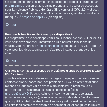
Ce programme (dans sa forme non modifiée) est produit et distribué par
phpBB Limited
, qui en est le légitime propriétaire. Il est rendu accessible
sous la « Licence Publique Générale GNU version 2 (GPL-2.0) » et peut
être distribué gratuitement. Pour plus d’informations, veuillez consulter la
rubrique «
À propos de phpBB
» (en anglais).
Haut
Pourquoi la fonctionnalité X n’est pas disponible ?
Ce programme a été développé et mis sous licence par phpBB Limited. Si
vous souhaitez proposer l’intégration d’une nouvelle fonctionnalité,
veuillez vous rendre sur
notre centre d’idées
(en anglais) où vous pourrez
voter pour les idées soumises par d’autres utilisateurs et suggérer les
vôtres.
Haut
Qui dois-je contacter à propos de problèmes d’abus ou d’ordres légaux
liés à ce forum ?
Tous les administrateurs listés sur la page « L’équipe » devraient être un
contact approprié concernant ces problèmes. Si vous n’obtenez aucune
réponse de leur part, vous devriez alors contacter le propriétaire du
domaine (dont les informations sont disponibles grâce à
une requête WHOIS
), ou, si celui-ci fonctionne sur un service gratuit
(comme Yahoo, Free, etc.), le service de gestion des abus. Veuillez noter
que phpBB Limited n’a absolument aucune juridiction et ne peut en aucun
cas être tenu comme responsable de comment, où et par qui ce forum est