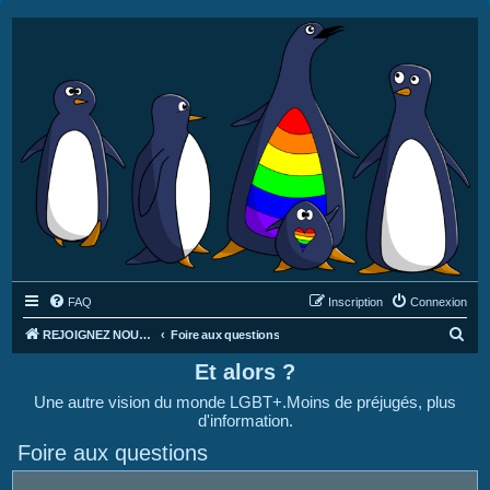
FAQ
Inscription
Connexion
R
REJOIGNEZ NOUS SUR DISCORD : https://discord.gg/4C2Bvub
Foire aux questions
e
Et alors ?
c
Une autre vision du monde LGBT+.Moins de préjugés, plus
h
d'information.
e
Foire aux questions
r