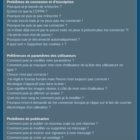
c
Problèmes de connexion et d’inscription
Pourquoi ai-je besoin de m’inscrire ?
h
Qu’est-ce que la COPPA ?
e
Pourquoi ne puis-je pas m’inscrire ?
Je suis inscrit mais je ne peux pas me connecter !
r
Pourquoi ne puis-je pas me connecter ?
Je m’étais déjà inscrit par le passé mais ne peux à présent plus me connecter ?!
J’ai perdu mon mot de passe !
Pourquoi suis-je déconnecté automatiquement ?
À quoi sert « Supprimer les cookies » ?
Préférences et paramètres des utilisateurs
Comment puis-je modifier mes paramètres ?
Comment puis-je masquer mon nom d’utilisateur de la liste des utilisateurs en
ligne ?
L’heure n’est pas correcte !
J’ai réglé le fuseau horaire mais l’heure n’est toujours pas correcte !
Ma langue n’apparaît pas dans la liste !
Que signifient les images situées à côté de mon nom d’utilisateur ?
Comment puis-je afficher un avatar ?
Quel est mon rang et comment puis-je le modifier ?
Pourquoi m’est-il demandé de me connecter lorsque je clique sur le lien de courrier
électronique d’un utilisateur ?
Problèmes de publication
Comment puis-je publier un nouveau sujet ou une réponse ?
Comment puis-je modifier ou supprimer un message ?
Comment puis-je insérer une signature à mon message ?
Comment puis-je créer un sondage ?