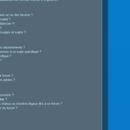
ans un ou des forums ?
sultat ?
blanche ?!
?
ssages et sujets ?
t les abonnements ?
onner à un sujet spécifique ?
ifique ?
 ?
ce forum ?
s jointes ?
cussions ?
ible ?
 d’abus ou d’ordres légaux liés à ce forum ?
r du forum ?