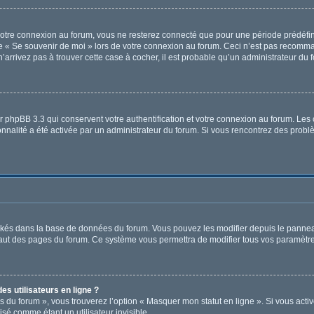
otre connexion au forum, vous ne resterez connecté que pour une période prédéfinie
ase « Se souvenir de moi » lors de votre connexion au forum. Ceci n’est pas recomm
’arrivez pas à trouver cette case à cocher, il est probable qu’un administrateur du f
r phpBB 3.3 qui conservent votre authentification et votre connexion au forum. Les 
tionnalité a été activée par un administrateur du forum. Si vous rencontrez des pr
tockés dans la base de données du forum. Vous pouvez les modifier depuis le panneau 
haut des pages du forum. Ce système vous permettra de modifier tous vos paramètre
s utilisateurs en ligne ?
s du forum », vous trouverez l’option « Masquer mon statut en ligne ». Si vous activ
é comme étant un utilisateur invisible.