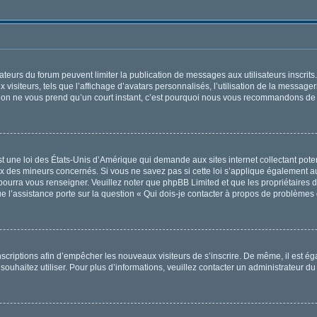
trateurs du forum peuvent limiter la publication de messages aux utilisateurs inscri
visiteurs, tels que l’affichage d’avatars personnalisés, l’utilisation de la messager
ription ne vous prend qu’un court instant, c’est pourquoi nous vous recommandons de l
t une loi des États-Unis d’Amérique qui demande aux sites internet collectant pot
x des mineurs concernés. Si vous ne savez pas si cette loi s’applique également au
 pourra vous renseigner. Veuillez noter que phpBB Limited et que les propriétaires
ue l’assistance porte sur la question « Qui dois-je contacter à propos de problèmes 
 inscriptions afin d’empêcher les nouveaux visiteurs de s’inscrire. De même, il est 
s souhaitez utiliser. Pour plus d’informations, veuillez contacter un administrateur du