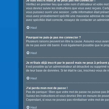
Je suis inscrit mais je ne peux pas me connecter !
Vérifiez en premier lieu que votre nom d’utilisateur et votre mo
vous devrez suivre les instructions que vous avez reçues. Cert
vous puissiez ouvrir une session ; cette information était présen
vous avez probablement spécifié une mauvaise adresse de courrie
avez spécifiée était correcte, essayez de contacter un administ
Haut
Pourquoi ne puis-je pas me connecter ?
Plusieurs raisons peuvent en être la cause. Assurez-vous avant t
de ne pas avoir été banni. Il est également possible que le propr
Haut
Je m’étais déjà inscrit par le passé mais ne peux à présent
Il est possible qu’un administrateur ait désactivé ou supprimé 
de leur base de données. Si tel était le cas, inscrivez-vous de
Haut
J’ai perdu mon mot de passe !
Pas de panique ! Bien que votre mot de passe ne puisse pas être
Suivez les instructions et vous devriez être en mesure de pou
Cependant, si vous ne pouvez pas réinitialiser votre mot de pa
Haut