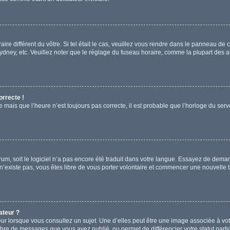
aire différent du vôtre. Si tel était le cas, veuillez vous rendre dans le panneau de co
ey, etc. Veuillez noter que le réglage du fuseau horaire, comme la plupart des aut
orrecte !
e mais que l’heure n’est toujours pas correcte, il est probable que l’horloge du serve
forum, soit le logiciel n’a pas encore été traduit dans votre langue. Essayez de deman
 n’existe pas, vous êtes libre de vous porter volontaire et commencer une nouvelle t
ateur ?
ur lorsque vous consultez un sujet. Une d’elles peut être une image associée à vo
mbre de messages que vous avez publié, ou permet de différencier votre statut parti