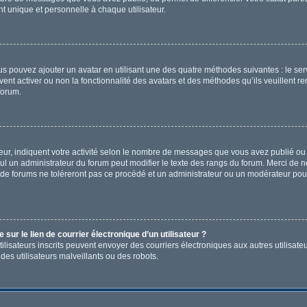
 unique et personnelle à chaque utilisateur.
ous pouvez ajouter un avatar en utilisant une des quatre méthodes suivantes : le ser
ent activer ou non la fonctionnalité des avatars et des méthodes qu’ils veuillent re
forum.
ur, indiquent votre activité selon le nombre de messages que vous avez publié ou i
eul un administrateur du forum peut modifier le texte des rangs du forum. Merci de
de forums ne toléreront pas ce procédé et un administrateur ou un modérateur pou
ur le lien de courrier électronique d’un utilisateur ?
s utilisateurs inscrits peuvent envoyer des courriers électroniques aux autres utili
es utilisateurs malveillants ou des robots.