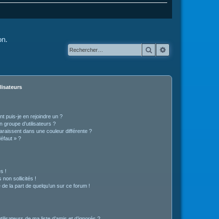
on.
Rechercher
Recherche avanc
lisateurs
t puis-je en rejoindre un ?
 groupe d’utilisateurs ?
araissent dans une couleur différente ?
défaut » ?
s !
non sollicités !
e de la part de quelqu’un sur ce forum !
lisateurs de ma liste d’amis et d’ignorés ?