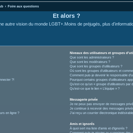
ub
Foire aux questions
Et alors ?
e autre vision du monde LGBT+.Moins de préjugés, plus d'informati
Niveaux des utilisateurs et groupes d’uti
Que sont les administrateurs ?
Que sont les modérateurs ?
Que sont les groupes d’utilisateurs ?
Où sont les groupes d’utilisateurs et commen
Comment puis-je devenir le responsable d’un
nnecter ?!
Pourquoi certains groupes d’utilisateurs app
Qu’est-ce qu’un « groupe d’utilisateurs par 
Qu’est-ce que le lien « L’équipe » ?
Messagerie privée
Je ne peux pas envoyer de messages privé
Je continue à recevoir des messages privés 
urs en ligne ?
J’ai reçu un courrier électronique indésirabl
Amis et ignorés
À quoi sert ma liste d’amis et d’ignorés ?
Comment puis-je ajouter ou supprimer des uti