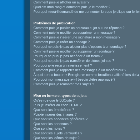
Comment puis-je afficher un avatar ?
Quel est mon rang et comment puis-je le modifier ?
Pourquoi m’est-il demandé de me connecter lorsque je clique sur le lien 
Problèmes de publication
Comment puis-je publier un nouveau sujet ou une réponse ?
Comment puis-je modifier ou supprimer un message ?
Comment puis-je insérer une signature à mon message ?
Comment puis-je créer un sondage ?
Pourquoi ne puis-je pas ajouter plus d’options à un sondage ?
Comment puis-je modifier ou supprimer un sondage ?
Pourquoi ne puis-je pas accéder à un forum ?
Pourquoi ne puis-je pas transférer de pièces jointes ?
Pourquoi ai-je reçu un avertissement ?
Comment puis-je rapporter des messages à un modérateur ?
À quoi sert le bouton « Enregistrer comme brouillon » affiché lors de la
Pourquoi mon message a-t-il besoin d’être approuvé ?
Comment puis-je remonter mes sujets ?
Mise en forme et types de sujets
Qu’est-ce que le BBCode ?
Puis-je insérer du code HTML ?
Que sont les émoticônes ?
Puis-je insérer des images ?
Que sont les annonces générales ?
Que sont les annonces ?
Que sont les notes ?
Que sont les sujets verrouillés ?
Que sont les icônes de sujet ?