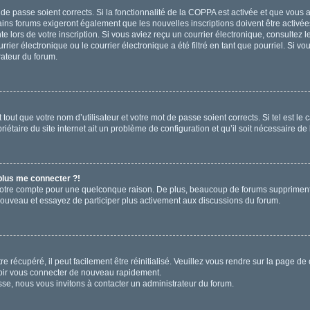
t de passe soient corrects. Si la fonctionnalité de la COPPA est activée et que vous
ains forums exigeront également que les nouvelles inscriptions doivent être activée
te lors de votre inscription. Si vous aviez reçu un courrier électronique, consultez 
r électronique ou le courrier électronique a été filtré en tant que pourriel. Si vo
rateur du forum.
out que votre nom d’utilisateur et votre mot de passe soient corrects. Si tel est le
iétaire du site internet ait un problème de configuration et qu’il soit nécessaire de l
 plus me connecter ?!
votre compte pour une quelconque raison. De plus, beaucoup de forums suppriment pér
 nouveau et essayez de participer plus activement aux discussions du forum.
 récupéré, il peut facilement être réinitialisé. Veuillez vous rendre sur la page de
voir vous connecter de nouveau rapidement.
sse, nous vous invitons à contacter un administrateur du forum.