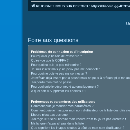
REJOIGNEZ NOUS SUR DISCORD : https://discord.gg/4C2Bv
Un
Foire aux questions
Problèmes de connexion et d’inscription
Pourquoi ai-je besoin de m’inscrire ?
Qu’est-ce que la COPPA ?
Pourquoi ne puis-je pas m’inscrire ?
Je suis inscrit mais je ne peux pas me connecter !
Pourquoi ne puis-je pas me connecter ?
Je m’étais déjà inscrit par le passé mais ne peux à présent plus me co
J’ai perdu mon mot de passe !
Pourquoi suis-je déconnecté automatiquement ?
À quoi sert « Supprimer les cookies » ?
Préférences et paramètres des utilisateurs
Comment puis-je modifier mes paramètres ?
Comment puis-je masquer mon nom d’utilisateur de la liste des utilisate
L’heure n’est pas correcte !
J’ai réglé le fuseau horaire mais l’heure n’est toujours pas correcte !
Ma langue n’apparaît pas dans la liste !
Que signifient les images situées à côté de mon nom d’utilisateur ?