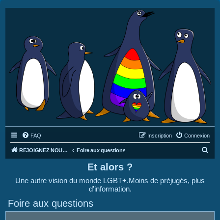
FAQ
Inscription
Connexion
R
REJOIGNEZ NOUS SUR DISCORD : https://discord.gg/4C2Bvub
Foire aux questions
e
Et alors ?
c
Une autre vision du monde LGBT+.Moins de préjugés, plus
h
d'information.
e
Foire aux questions
r