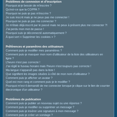
c
Problèmes de connexion et d’inscription
Pourquoi ai-je besoin de m’inscrire ?
h
Qu’est-ce que la COPPA ?
e
Pourquoi ne puis-je pas m’inscrire ?
Je suis inscrit mais je ne peux pas me connecter !
r
Pourquoi ne puis-je pas me connecter ?
Je m’étais déjà inscrit par le passé mais ne peux à présent plus me connecter ?!
J’ai perdu mon mot de passe !
Pourquoi suis-je déconnecté automatiquement ?
À quoi sert « Supprimer les cookies » ?
Préférences et paramètres des utilisateurs
Comment puis-je modifier mes paramètres ?
Comment puis-je masquer mon nom d’utilisateur de la liste des utilisateurs en
ligne ?
L’heure n’est pas correcte !
J’ai réglé le fuseau horaire mais l’heure n’est toujours pas correcte !
Ma langue n’apparaît pas dans la liste !
Que signifient les images situées à côté de mon nom d’utilisateur ?
Comment puis-je afficher un avatar ?
Quel est mon rang et comment puis-je le modifier ?
Pourquoi m’est-il demandé de me connecter lorsque je clique sur le lien de courrier
électronique d’un utilisateur ?
Problèmes de publication
Comment puis-je publier un nouveau sujet ou une réponse ?
Comment puis-je modifier ou supprimer un message ?
Comment puis-je insérer une signature à mon message ?
Comment puis-je créer un sondage ?