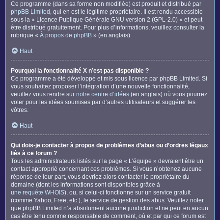
Ce programme (dans sa forme non modifiée) est produit et distribué par
phpBB Limited
, qui en est le légitime propriétaire. Il est rendu accessible
sous la « Licence Publique Générale GNU version 2 (GPL-2.0) » et peut
être distribué gratuitement. Pour plus d’informations, veuillez consulter la
rubrique «
À propos de phpBB
» (en anglais).
Haut
Pourquoi la fonctionnalité X n’est pas disponible ?
Ce programme a été développé et mis sous licence par phpBB Limited. Si
vous souhaitez proposer l’intégration d’une nouvelle fonctionnalité,
veuillez vous rendre sur
notre centre d’idées
(en anglais) où vous pourrez
voter pour les idées soumises par d’autres utilisateurs et suggérer les
vôtres.
Haut
Qui dois-je contacter à propos de problèmes d’abus ou d’ordres légaux
liés à ce forum ?
Tous les administrateurs listés sur la page « L’équipe » devraient être un
contact approprié concernant ces problèmes. Si vous n’obtenez aucune
réponse de leur part, vous devriez alors contacter le propriétaire du
domaine (dont les informations sont disponibles grâce à
une requête WHOIS
), ou, si celui-ci fonctionne sur un service gratuit
(comme Yahoo, Free, etc.), le service de gestion des abus. Veuillez noter
que phpBB Limited n’a absolument aucune juridiction et ne peut en aucun
cas être tenu comme responsable de comment, où et par qui ce forum est