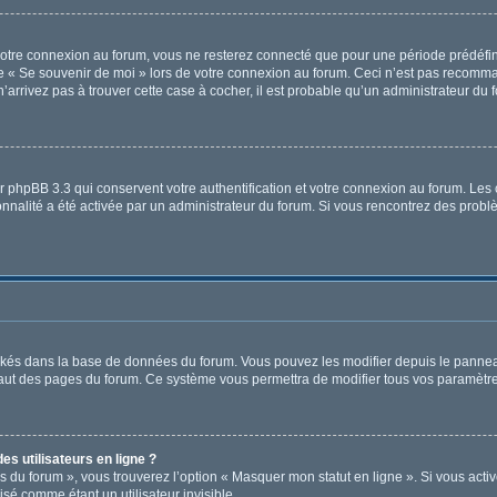
otre connexion au forum, vous ne resterez connecté que pour une période prédéfinie
ase « Se souvenir de moi » lors de votre connexion au forum. Ceci n’est pas recomm
’arrivez pas à trouver cette case à cocher, il est probable qu’un administrateur du f
r phpBB 3.3 qui conservent votre authentification et votre connexion au forum. Les 
tionnalité a été activée par un administrateur du forum. Si vous rencontrez des pr
tockés dans la base de données du forum. Vous pouvez les modifier depuis le panneau 
haut des pages du forum. Ce système vous permettra de modifier tous vos paramètre
s utilisateurs en ligne ?
s du forum », vous trouverez l’option « Masquer mon statut en ligne ». Si vous activ
é comme étant un utilisateur invisible.