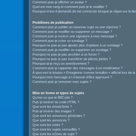
Comment puis-je afficher un avatar ?
Quel est mon rang et comment puis-je le modifier ?
Pourquoi m’est-il demandé de me connecter lorsque je clique sur le lien 
Problèmes de publication
Comment puis-je publier un nouveau sujet ou une réponse ?
Comment puis-je modifier ou supprimer un message ?
Comment puis-je insérer une signature à mon message ?
Comment puis-je créer un sondage ?
Pourquoi ne puis-je pas ajouter plus d’options à un sondage ?
Comment puis-je modifier ou supprimer un sondage ?
Pourquoi ne puis-je pas accéder à un forum ?
Pourquoi ne puis-je pas transférer de pièces jointes ?
Pourquoi ai-je reçu un avertissement ?
Comment puis-je rapporter des messages à un modérateur ?
À quoi sert le bouton « Enregistrer comme brouillon » affiché lors de la
Pourquoi mon message a-t-il besoin d’être approuvé ?
Comment puis-je remonter mes sujets ?
Mise en forme et types de sujets
Qu’est-ce que le BBCode ?
Puis-je insérer du code HTML ?
Que sont les émoticônes ?
Puis-je insérer des images ?
Que sont les annonces générales ?
Que sont les annonces ?
Que sont les notes ?
Que sont les sujets verrouillés ?
Que sont les icônes de sujet ?