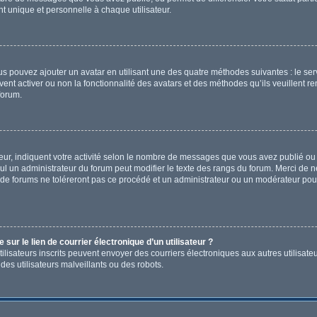
 unique et personnelle à chaque utilisateur.
ous pouvez ajouter un avatar en utilisant une des quatre méthodes suivantes : le ser
ent activer ou non la fonctionnalité des avatars et des méthodes qu’ils veuillent re
forum.
ur, indiquent votre activité selon le nombre de messages que vous avez publié ou i
eul un administrateur du forum peut modifier le texte des rangs du forum. Merci de
de forums ne toléreront pas ce procédé et un administrateur ou un modérateur pou
ur le lien de courrier électronique d’un utilisateur ?
s utilisateurs inscrits peuvent envoyer des courriers électroniques aux autres utili
es utilisateurs malveillants ou des robots.