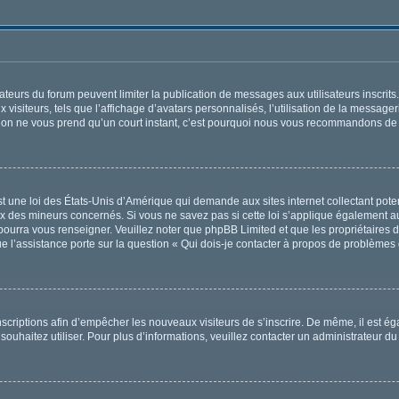
trateurs du forum peuvent limiter la publication de messages aux utilisateurs inscri
visiteurs, tels que l’affichage d’avatars personnalisés, l’utilisation de la messager
ription ne vous prend qu’un court instant, c’est pourquoi nous vous recommandons de l
t une loi des États-Unis d’Amérique qui demande aux sites internet collectant pot
x des mineurs concernés. Si vous ne savez pas si cette loi s’applique également au
 pourra vous renseigner. Veuillez noter que phpBB Limited et que les propriétaires
ue l’assistance porte sur la question « Qui dois-je contacter à propos de problèmes 
 inscriptions afin d’empêcher les nouveaux visiteurs de s’inscrire. De même, il est 
s souhaitez utiliser. Pour plus d’informations, veuillez contacter un administrateur du