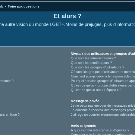
ub
Foire aux questions
Et alors ?
e autre vision du monde LGBT+.Moins de préjugés, plus d'informati
Niveaux des utilisateurs et groupes d’uti
Que sont les administrateurs ?
Que sont les modérateurs ?
Que sont les groupes d’utilisateurs ?
Où sont les groupes d’utilisateurs et commen
Comment puis-je devenir le responsable d’un
nnecter ?!
Pourquoi certains groupes d’utilisateurs app
Qu’est-ce qu’un « groupe d’utilisateurs par 
Qu’est-ce que le lien « L’équipe » ?
Messagerie privée
Je ne peux pas envoyer de messages privé
Je continue à recevoir des messages privés 
urs en ligne ?
J’ai reçu un courrier électronique indésirabl
Amis et ignorés
À quoi sert ma liste d’amis et d’ignorés ?
Comment puis-je ajouter ou supprimer des uti