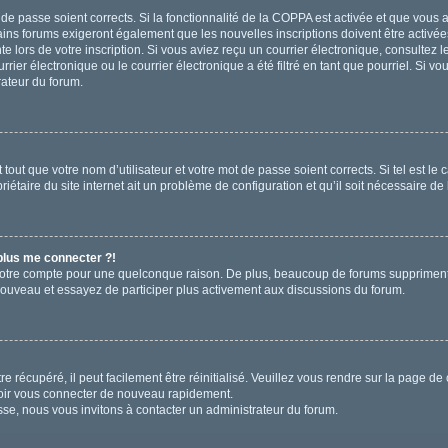
t de passe soient corrects. Si la fonctionnalité de la COPPA est activée et que vous
ains forums exigeront également que les nouvelles inscriptions doivent être activée
te lors de votre inscription. Si vous aviez reçu un courrier électronique, consultez 
r électronique ou le courrier électronique a été filtré en tant que pourriel. Si vo
rateur du forum.
out que votre nom d’utilisateur et votre mot de passe soient corrects. Si tel est le
iétaire du site internet ait un problème de configuration et qu’il soit nécessaire de l
 plus me connecter ?!
votre compte pour une quelconque raison. De plus, beaucoup de forums suppriment pér
 nouveau et essayez de participer plus activement aux discussions du forum.
 récupéré, il peut facilement être réinitialisé. Veuillez vous rendre sur la page de
voir vous connecter de nouveau rapidement.
sse, nous vous invitons à contacter un administrateur du forum.