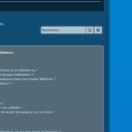
on.
Rechercher
Recherche avanc
lisateurs
t puis-je en rejoindre un ?
 groupe d’utilisateurs ?
araissent dans une couleur différente ?
défaut » ?
s !
non sollicités !
e de la part de quelqu’un sur ce forum !
lisateurs de ma liste d’amis et d’ignorés ?