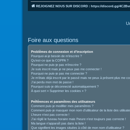
REJOIGNEZ NOUS SUR DISCORD : https://discord.gg/4C2Bv
Un
Foire aux questions
Problèmes de connexion et d’inscription
Pourquoi ai-je besoin de m’inscrire ?
Qu’est-ce que la COPPA ?
Pourquoi ne puis-je pas m’inscrire ?
Je suis inscrit mais je ne peux pas me connecter !
Pourquoi ne puis-je pas me connecter ?
Je m’étais déjà inscrit par le passé mais ne peux à présent plus me co
J’ai perdu mon mot de passe !
Pourquoi suis-je déconnecté automatiquement ?
À quoi sert « Supprimer les cookies » ?
Préférences et paramètres des utilisateurs
Comment puis-je modifier mes paramètres ?
Comment puis-je masquer mon nom d’utilisateur de la liste des utilisate
L’heure n’est pas correcte !
J’ai réglé le fuseau horaire mais l’heure n’est toujours pas correcte !
Ma langue n’apparaît pas dans la liste !
Que signifient les images situées à côté de mon nom d’utilisateur ?