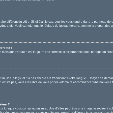
aire différent du vôtre. Si tel était le cas, veuillez vous rendre dans le panneau de co
ey, etc. Veuillez noter que le réglage du fuseau horaire, comme la plupart des aut
orrecte !
e mais que l’heure n’est toujours pas correcte, il est probable que l’horloge du serve
forum, soit le logiciel n’a pas encore été traduit dans votre langue. Essayez de deman
 n’existe pas, vous êtes libre de vous porter volontaire et commencer une nouvelle t
ateur ?
ur lorsque vous consultez un sujet. Une d’elles peut être une image associée à vo
mbre de messages que vous avez publié, ou permet de différencier votre statut parti