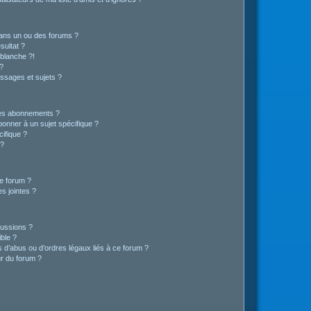
ans un ou des forums ?
sultat ?
blanche ?!
?
ssages et sujets ?
t les abonnements ?
onner à un sujet spécifique ?
ifique ?
 ?
ce forum ?
s jointes ?
cussions ?
ible ?
 d’abus ou d’ordres légaux liés à ce forum ?
r du forum ?