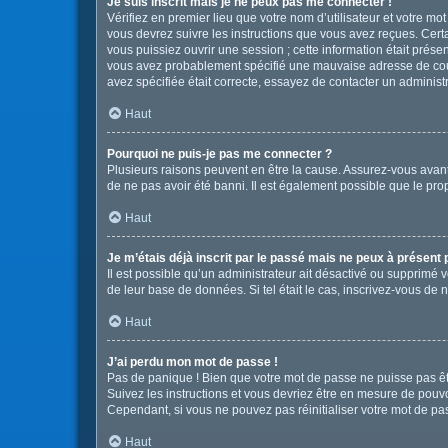
Je suis inscrit mais je ne peux pas me connecter !
Vérifiez en premier lieu que votre nom d’utilisateur et votre mo
vous devrez suivre les instructions que vous avez reçues. Cert
vous puissiez ouvrir une session ; cette information était présen
vous avez probablement spécifié une mauvaise adresse de courrie
avez spécifiée était correcte, essayez de contacter un administ
Haut
Pourquoi ne puis-je pas me connecter ?
Plusieurs raisons peuvent en être la cause. Assurez-vous avant t
de ne pas avoir été banni. Il est également possible que le propr
Haut
Je m’étais déjà inscrit par le passé mais ne peux à présent
Il est possible qu’un administrateur ait désactivé ou supprimé 
de leur base de données. Si tel était le cas, inscrivez-vous de
Haut
J’ai perdu mon mot de passe !
Pas de panique ! Bien que votre mot de passe ne puisse pas être
Suivez les instructions et vous devriez être en mesure de pou
Cependant, si vous ne pouvez pas réinitialiser votre mot de pa
Haut