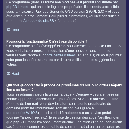
Ce programme (dans sa forme non modifiée) est produit et distribué par
phpBB Limited
, qui en est le légitime propriétaire. Il est rendu accessible
sous la « Licence Publique Générale GNU version 2 (GPL-2.0) » et peut
être distribué gratuitement. Pour plus d’informations, veuillez consulter la
rubrique «
À propos de phpBB
» (en anglais).
Haut
Pourquoi la fonctionnalité X n’est pas disponible ?
Ce programme a été développé et mis sous licence par phpBB Limited. Si
vous souhaitez proposer l’intégration d’une nouvelle fonctionnalité,
veuillez vous rendre sur
notre centre d’idées
(en anglais) où vous pourrez
voter pour les idées soumises par d’autres utilisateurs et suggérer les
vôtres.
Haut
Qui dois-je contacter à propos de problèmes d’abus ou d’ordres légaux
liés à ce forum ?
Tous les administrateurs listés sur la page « L’équipe » devraient être un
contact approprié concernant ces problèmes. Si vous n’obtenez aucune
réponse de leur part, vous devriez alors contacter le propriétaire du
domaine (dont les informations sont disponibles grâce à
une requête WHOIS
), ou, si celui-ci fonctionne sur un service gratuit
(comme Yahoo, Free, etc.), le service de gestion des abus. Veuillez noter
que phpBB Limited n’a absolument aucune juridiction et ne peut en aucun
cas être tenu comme responsable de comment, où et par qui ce forum est