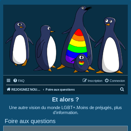
FAQ
Inscription
Connexion
R
REJOIGNEZ NOUS SUR DISCORD : https://discord.gg/4C2Bvub
Foire aux questions
e
Et alors ?
c
Une autre vision du monde LGBT+.Moins de préjugés, plus
h
d'information.
e
Foire aux questions
r