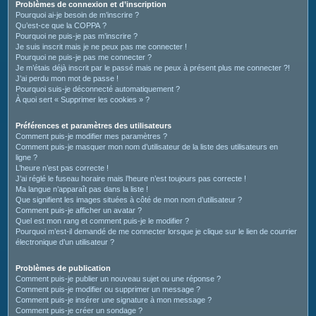
c
Problèmes de connexion et d’inscription
Pourquoi ai-je besoin de m’inscrire ?
h
Qu’est-ce que la COPPA ?
e
Pourquoi ne puis-je pas m’inscrire ?
Je suis inscrit mais je ne peux pas me connecter !
r
Pourquoi ne puis-je pas me connecter ?
Je m’étais déjà inscrit par le passé mais ne peux à présent plus me connecter ?!
J’ai perdu mon mot de passe !
Pourquoi suis-je déconnecté automatiquement ?
À quoi sert « Supprimer les cookies » ?
Préférences et paramètres des utilisateurs
Comment puis-je modifier mes paramètres ?
Comment puis-je masquer mon nom d’utilisateur de la liste des utilisateurs en
ligne ?
L’heure n’est pas correcte !
J’ai réglé le fuseau horaire mais l’heure n’est toujours pas correcte !
Ma langue n’apparaît pas dans la liste !
Que signifient les images situées à côté de mon nom d’utilisateur ?
Comment puis-je afficher un avatar ?
Quel est mon rang et comment puis-je le modifier ?
Pourquoi m’est-il demandé de me connecter lorsque je clique sur le lien de courrier
électronique d’un utilisateur ?
Problèmes de publication
Comment puis-je publier un nouveau sujet ou une réponse ?
Comment puis-je modifier ou supprimer un message ?
Comment puis-je insérer une signature à mon message ?
Comment puis-je créer un sondage ?