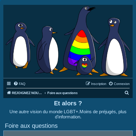
FAQ
Inscription
Connexion
R
REJOIGNEZ NOUS SUR DISCORD : https://discord.gg/4C2Bvub
Foire aux questions
e
Et alors ?
c
Une autre vision du monde LGBT+.Moins de préjugés, plus
h
d'information.
e
Foire aux questions
r