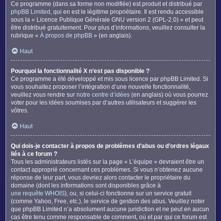
Ce programme (dans sa forme non modifiée) est produit et distribué par
phpBB Limited
, qui en est le légitime propriétaire. Il est rendu accessible
sous la « Licence Publique Générale GNU version 2 (GPL-2.0) » et peut
être distribué gratuitement. Pour plus d’informations, veuillez consulter la
rubrique «
À propos de phpBB
» (en anglais).
Haut
Pourquoi la fonctionnalité X n’est pas disponible ?
Ce programme a été développé et mis sous licence par phpBB Limited. Si
vous souhaitez proposer l’intégration d’une nouvelle fonctionnalité,
veuillez vous rendre sur
notre centre d’idées
(en anglais) où vous pourrez
voter pour les idées soumises par d’autres utilisateurs et suggérer les
vôtres.
Haut
Qui dois-je contacter à propos de problèmes d’abus ou d’ordres légaux
liés à ce forum ?
Tous les administrateurs listés sur la page « L’équipe » devraient être un
contact approprié concernant ces problèmes. Si vous n’obtenez aucune
réponse de leur part, vous devriez alors contacter le propriétaire du
domaine (dont les informations sont disponibles grâce à
une requête WHOIS
), ou, si celui-ci fonctionne sur un service gratuit
(comme Yahoo, Free, etc.), le service de gestion des abus. Veuillez noter
que phpBB Limited n’a absolument aucune juridiction et ne peut en aucun
cas être tenu comme responsable de comment, où et par qui ce forum est