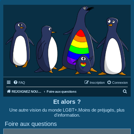
FAQ
Inscription
Connexion
R
REJOIGNEZ NOUS SUR DISCORD : https://discord.gg/4C2Bvub
Foire aux questions
e
Et alors ?
c
Une autre vision du monde LGBT+.Moins de préjugés, plus
h
d'information.
e
Foire aux questions
r