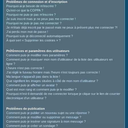
c
Problèmes de connexion et d’inscription
Pourquoi ai-je besoin de m’inscrire ?
h
Qu’est-ce que la COPPA ?
e
Pourquoi ne puis-je pas m’inscrire ?
Je suis inscrit mais je ne peux pas me connecter !
r
Pourquoi ne puis-je pas me connecter ?
Je m’étais déjà inscrit par le passé mais ne peux à présent plus me connecter ?!
J’ai perdu mon mot de passe !
Pourquoi suis-je déconnecté automatiquement ?
À quoi sert « Supprimer les cookies » ?
Préférences et paramètres des utilisateurs
Comment puis-je modifier mes paramètres ?
Comment puis-je masquer mon nom d’utilisateur de la liste des utilisateurs en
ligne ?
L’heure n’est pas correcte !
J’ai réglé le fuseau horaire mais l’heure n’est toujours pas correcte !
Ma langue n’apparaît pas dans la liste !
Que signifient les images situées à côté de mon nom d’utilisateur ?
Comment puis-je afficher un avatar ?
Quel est mon rang et comment puis-je le modifier ?
Pourquoi m’est-il demandé de me connecter lorsque je clique sur le lien de courrier
électronique d’un utilisateur ?
Problèmes de publication
Comment puis-je publier un nouveau sujet ou une réponse ?
Comment puis-je modifier ou supprimer un message ?
Comment puis-je insérer une signature à mon message ?
Comment puis-je créer un sondage ?