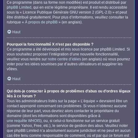
Ce programme (dans sa forme non modifiée) est produit et distribué par
phpBB Limited
, qui en est le légitime propriétaire. Il est rendu accessible
sous la « Licence Publique Générale GNU version 2 (GPL-2.0) » et peut
être distribué gratuitement. Pour plus d’informations, veuillez consulter la
rubrique «
À propos de phpBB
» (en anglais).
Haut
Pourquoi la fonctionnalité X n’est pas disponible ?
Ce programme a été développé et mis sous licence par phpBB Limited. Si
vous souhaitez proposer l’intégration d’une nouvelle fonctionnalité,
veuillez vous rendre sur
notre centre d’idées
(en anglais) où vous pourrez
voter pour les idées soumises par d’autres utilisateurs et suggérer les
vôtres.
Haut
Qui dois-je contacter à propos de problèmes d’abus ou d’ordres légaux
liés à ce forum ?
Tous les administrateurs listés sur la page « L’équipe » devraient être un
contact approprié concernant ces problèmes. Si vous n’obtenez aucune
réponse de leur part, vous devriez alors contacter le propriétaire du
domaine (dont les informations sont disponibles grâce à
une requête WHOIS
), ou, si celui-ci fonctionne sur un service gratuit
(comme Yahoo, Free, etc.), le service de gestion des abus. Veuillez noter
que phpBB Limited n’a absolument aucune juridiction et ne peut en aucun
cas être tenu comme responsable de comment, où et par qui ce forum est