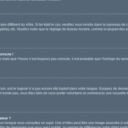
aire différent du vôtre. Si tel était le cas, veuillez vous rendre dans le panneau de co
ey, etc. Veuillez noter que le réglage du fuseau horaire, comme la plupart des aut
orrecte !
e mais que l’heure n’est toujours pas correcte, il est probable que l’horloge du serve
forum, soit le logiciel n’a pas encore été traduit dans votre langue. Essayez de deman
 n’existe pas, vous êtes libre de vous porter volontaire et commencer une nouvelle t
ateur ?
ur lorsque vous consultez un sujet. Une d’elles peut être une image associée à vo
mbre de messages que vous avez publié, ou permet de différencier votre statut parti