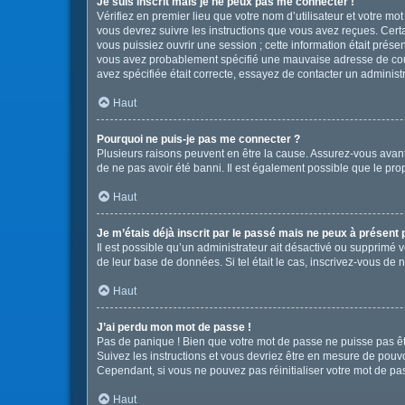
Je suis inscrit mais je ne peux pas me connecter !
Vérifiez en premier lieu que votre nom d’utilisateur et votre mo
vous devrez suivre les instructions que vous avez reçues. Cert
vous puissiez ouvrir une session ; cette information était présen
vous avez probablement spécifié une mauvaise adresse de courrie
avez spécifiée était correcte, essayez de contacter un administ
Haut
Pourquoi ne puis-je pas me connecter ?
Plusieurs raisons peuvent en être la cause. Assurez-vous avant t
de ne pas avoir été banni. Il est également possible que le propr
Haut
Je m’étais déjà inscrit par le passé mais ne peux à présent
Il est possible qu’un administrateur ait désactivé ou supprimé 
de leur base de données. Si tel était le cas, inscrivez-vous de
Haut
J’ai perdu mon mot de passe !
Pas de panique ! Bien que votre mot de passe ne puisse pas être
Suivez les instructions et vous devriez être en mesure de pou
Cependant, si vous ne pouvez pas réinitialiser votre mot de pa
Haut