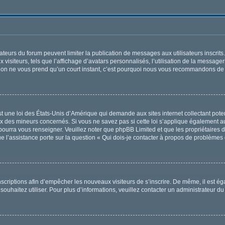
trateurs du forum peuvent limiter la publication de messages aux utilisateurs inscri
visiteurs, tels que l’affichage d’avatars personnalisés, l’utilisation de la messager
ription ne vous prend qu’un court instant, c’est pourquoi nous vous recommandons de l
t une loi des États-Unis d’Amérique qui demande aux sites internet collectant pot
x des mineurs concernés. Si vous ne savez pas si cette loi s’applique également au
 pourra vous renseigner. Veuillez noter que phpBB Limited et que les propriétaires
ue l’assistance porte sur la question « Qui dois-je contacter à propos de problèmes 
 inscriptions afin d’empêcher les nouveaux visiteurs de s’inscrire. De même, il est 
s souhaitez utiliser. Pour plus d’informations, veuillez contacter un administrateur du