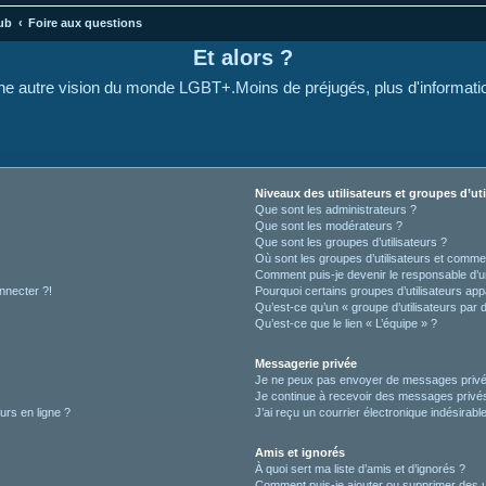
ub
Foire aux questions
Et alors ?
e autre vision du monde LGBT+.Moins de préjugés, plus d'informati
Niveaux des utilisateurs et groupes d’uti
Que sont les administrateurs ?
Que sont les modérateurs ?
Que sont les groupes d’utilisateurs ?
Où sont les groupes d’utilisateurs et commen
Comment puis-je devenir le responsable d’un
nnecter ?!
Pourquoi certains groupes d’utilisateurs app
Qu’est-ce qu’un « groupe d’utilisateurs par 
Qu’est-ce que le lien « L’équipe » ?
Messagerie privée
Je ne peux pas envoyer de messages privé
Je continue à recevoir des messages privés 
urs en ligne ?
J’ai reçu un courrier électronique indésirabl
Amis et ignorés
À quoi sert ma liste d’amis et d’ignorés ?
Comment puis-je ajouter ou supprimer des uti