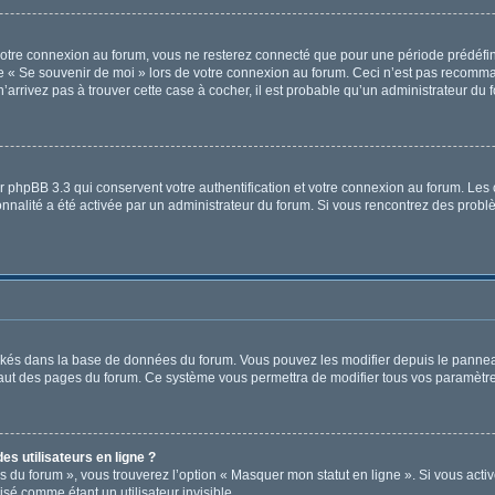
otre connexion au forum, vous ne resterez connecté que pour une période prédéfinie
ase « Se souvenir de moi » lors de votre connexion au forum. Ceci n’est pas recomm
’arrivez pas à trouver cette case à cocher, il est probable qu’un administrateur du f
r phpBB 3.3 qui conservent votre authentification et votre connexion au forum. Les 
tionnalité a été activée par un administrateur du forum. Si vous rencontrez des pr
tockés dans la base de données du forum. Vous pouvez les modifier depuis le panneau 
haut des pages du forum. Ce système vous permettra de modifier tous vos paramètre
s utilisateurs en ligne ?
s du forum », vous trouverez l’option « Masquer mon statut en ligne ». Si vous activ
é comme étant un utilisateur invisible.