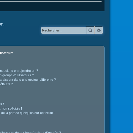
on.
Rechercher
Recherche avanc
lisateurs
t puis-je en rejoindre un ?
 groupe d’utilisateurs ?
araissent dans une couleur différente ?
défaut » ?
s !
non sollicités !
e de la part de quelqu’un sur ce forum !
lisateurs de ma liste d’amis et d’ignorés ?