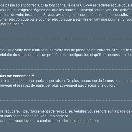
t de passe soient corrects. Si la fonctionnalité de la COPPA est activée et que vous
ains forums exigeront également que les nouvelles inscriptions doivent être activée
te lors de votre inscription. Si vous aviez reçu un courrier électronique, consultez 
r électronique ou le courrier électronique a été filtré en tant que pourriel. Si vo
rateur du forum.
out que votre nom d’utilisateur et votre mot de passe soient corrects. Si tel est le
iétaire du site internet ait un problème de configuration et qu’il soit nécessaire de l
 plus me connecter ?!
votre compte pour une quelconque raison. De plus, beaucoup de forums suppriment pér
 nouveau et essayez de participer plus activement aux discussions du forum.
 récupéré, il peut facilement être réinitialisé. Veuillez vous rendre sur la page de
voir vous connecter de nouveau rapidement.
sse, nous vous invitons à contacter un administrateur du forum.