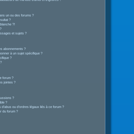
ans un ou des forums ?
sultat ?
blanche ?!
?
ssages et sujets ?
t les abonnements ?
onner à un sujet spécifique ?
ifique ?
 ?
ce forum ?
s jointes ?
cussions ?
ible ?
 d’abus ou d’ordres légaux liés à ce forum ?
r du forum ?