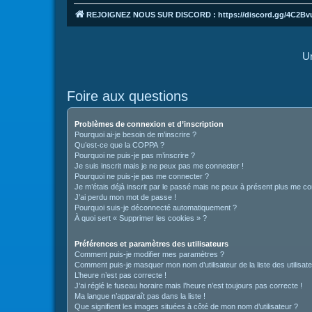
REJOIGNEZ NOUS SUR DISCORD : https://discord.gg/4C2Bv
Un
Foire aux questions
Problèmes de connexion et d’inscription
Pourquoi ai-je besoin de m’inscrire ?
Qu’est-ce que la COPPA ?
Pourquoi ne puis-je pas m’inscrire ?
Je suis inscrit mais je ne peux pas me connecter !
Pourquoi ne puis-je pas me connecter ?
Je m’étais déjà inscrit par le passé mais ne peux à présent plus me co
J’ai perdu mon mot de passe !
Pourquoi suis-je déconnecté automatiquement ?
À quoi sert « Supprimer les cookies » ?
Préférences et paramètres des utilisateurs
Comment puis-je modifier mes paramètres ?
Comment puis-je masquer mon nom d’utilisateur de la liste des utilisate
L’heure n’est pas correcte !
J’ai réglé le fuseau horaire mais l’heure n’est toujours pas correcte !
Ma langue n’apparaît pas dans la liste !
Que signifient les images situées à côté de mon nom d’utilisateur ?