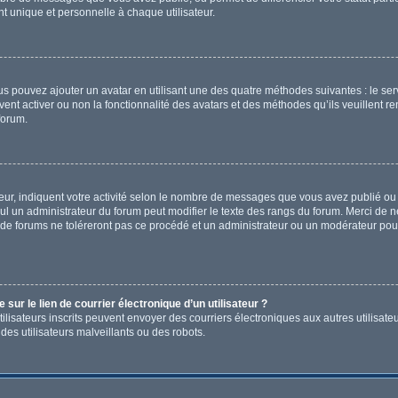
 unique et personnelle à chaque utilisateur.
ous pouvez ajouter un avatar en utilisant une des quatre méthodes suivantes : le ser
ent activer ou non la fonctionnalité des avatars et des méthodes qu’ils veuillent re
forum.
ur, indiquent votre activité selon le nombre de messages que vous avez publié ou i
eul un administrateur du forum peut modifier le texte des rangs du forum. Merci de
de forums ne toléreront pas ce procédé et un administrateur ou un modérateur pou
ur le lien de courrier électronique d’un utilisateur ?
s utilisateurs inscrits peuvent envoyer des courriers électroniques aux autres utili
es utilisateurs malveillants ou des robots.