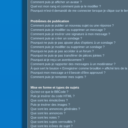
Comment puis-je afficher un avatar ?
Quel est mon rang et comment puis-je le modifier ?
Pourquoi m’est-il demandé de me connecter lorsque je clique sur le lien 
Problèmes de publication
Comment puis-je publier un nouveau sujet ou une réponse ?
Comment puis-je modifier ou supprimer un message ?
Comment puis-je insérer une signature à mon message ?
Comment puis-je créer un sondage ?
Pourquoi ne puis-je pas ajouter plus d’options à un sondage ?
Comment puis-je modifier ou supprimer un sondage ?
Pourquoi ne puis-je pas accéder à un forum ?
Pourquoi ne puis-je pas transférer de pièces jointes ?
Pourquoi ai-je reçu un avertissement ?
Comment puis-je rapporter des messages à un modérateur ?
À quoi sert le bouton « Enregistrer comme brouillon » affiché lors de la
Pourquoi mon message a-t-il besoin d’être approuvé ?
Comment puis-je remonter mes sujets ?
Mise en forme et types de sujets
Qu’est-ce que le BBCode ?
Puis-je insérer du code HTML ?
Que sont les émoticônes ?
Puis-je insérer des images ?
Que sont les annonces générales ?
Que sont les annonces ?
Que sont les notes ?
Que sont les sujets verrouillés ?
Que sont les icônes de sujet ?