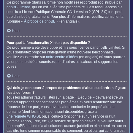
Ce programme (dans sa forme non modifiée) est produit et distribué par
phpBB Limited
, qui en est le légitime propriétaire. Il est rendu accessible
sous la « Licence Publique Générale GNU version 2 (GPL-2.0) » et peut
être distribué gratuitement. Pour plus d’informations, veuillez consulter la
rubrique «
À propos de phpBB
» (en anglais).
Haut
Pourquoi la fonctionnalité X n’est pas disponible ?
Ce programme a été développé et mis sous licence par phpBB Limited. Si
vous souhaitez proposer l’intégration d’une nouvelle fonctionnalité,
veuillez vous rendre sur
notre centre d’idées
(en anglais) où vous pourrez
voter pour les idées soumises par d’autres utilisateurs et suggérer les
vôtres.
Haut
Qui dois-je contacter à propos de problèmes d’abus ou d’ordres légaux
liés à ce forum ?
Tous les administrateurs listés sur la page « L’équipe » devraient être un
contact approprié concernant ces problèmes. Si vous n’obtenez aucune
réponse de leur part, vous devriez alors contacter le propriétaire du
domaine (dont les informations sont disponibles grâce à
une requête WHOIS
), ou, si celui-ci fonctionne sur un service gratuit
(comme Yahoo, Free, etc.), le service de gestion des abus. Veuillez noter
que phpBB Limited n’a absolument aucune juridiction et ne peut en aucun
cas être tenu comme responsable de comment, où et par qui ce forum est