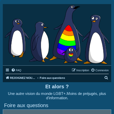
FAQ
Inscription
Connexion
R
REJOIGNEZ NOUS SUR DISCORD : https://discord.gg/4C2Bvub
Foire aux questions
e
Et alors ?
c
Une autre vision du monde LGBT+.Moins de préjugés, plus
h
d'information.
e
Foire aux questions
r