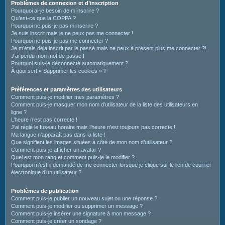
c
Problèmes de connexion et d’inscription
Pourquoi ai-je besoin de m’inscrire ?
h
Qu’est-ce que la COPPA ?
e
Pourquoi ne puis-je pas m’inscrire ?
Je suis inscrit mais je ne peux pas me connecter !
r
Pourquoi ne puis-je pas me connecter ?
Je m’étais déjà inscrit par le passé mais ne peux à présent plus me connecter ?!
J’ai perdu mon mot de passe !
Pourquoi suis-je déconnecté automatiquement ?
À quoi sert « Supprimer les cookies » ?
Préférences et paramètres des utilisateurs
Comment puis-je modifier mes paramètres ?
Comment puis-je masquer mon nom d’utilisateur de la liste des utilisateurs en
ligne ?
L’heure n’est pas correcte !
J’ai réglé le fuseau horaire mais l’heure n’est toujours pas correcte !
Ma langue n’apparaît pas dans la liste !
Que signifient les images situées à côté de mon nom d’utilisateur ?
Comment puis-je afficher un avatar ?
Quel est mon rang et comment puis-je le modifier ?
Pourquoi m’est-il demandé de me connecter lorsque je clique sur le lien de courrier
électronique d’un utilisateur ?
Problèmes de publication
Comment puis-je publier un nouveau sujet ou une réponse ?
Comment puis-je modifier ou supprimer un message ?
Comment puis-je insérer une signature à mon message ?
Comment puis-je créer un sondage ?