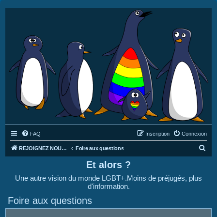
FAQ
Inscription
Connexion
R
REJOIGNEZ NOUS SUR DISCORD : https://discord.gg/4C2Bvub
Foire aux questions
e
Et alors ?
c
Une autre vision du monde LGBT+.Moins de préjugés, plus
h
d'information.
e
Foire aux questions
r