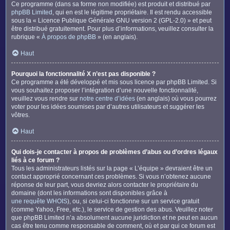
Ce programme (dans sa forme non modifiée) est produit et distribué par
phpBB Limited
, qui en est le légitime propriétaire. Il est rendu accessible
sous la « Licence Publique Générale GNU version 2 (GPL-2.0) » et peut
être distribué gratuitement. Pour plus d’informations, veuillez consulter la
rubrique «
À propos de phpBB
» (en anglais).
Haut
Pourquoi la fonctionnalité X n’est pas disponible ?
Ce programme a été développé et mis sous licence par phpBB Limited. Si
vous souhaitez proposer l’intégration d’une nouvelle fonctionnalité,
veuillez vous rendre sur
notre centre d’idées
(en anglais) où vous pourrez
voter pour les idées soumises par d’autres utilisateurs et suggérer les
vôtres.
Haut
Qui dois-je contacter à propos de problèmes d’abus ou d’ordres légaux
liés à ce forum ?
Tous les administrateurs listés sur la page « L’équipe » devraient être un
contact approprié concernant ces problèmes. Si vous n’obtenez aucune
réponse de leur part, vous devriez alors contacter le propriétaire du
domaine (dont les informations sont disponibles grâce à
une requête WHOIS
), ou, si celui-ci fonctionne sur un service gratuit
(comme Yahoo, Free, etc.), le service de gestion des abus. Veuillez noter
que phpBB Limited n’a absolument aucune juridiction et ne peut en aucun
cas être tenu comme responsable de comment, où et par qui ce forum est