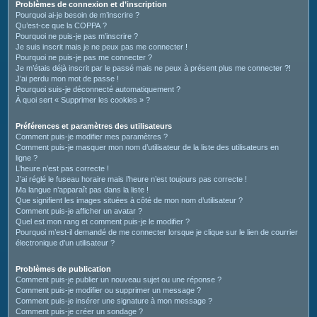
c
Problèmes de connexion et d’inscription
Pourquoi ai-je besoin de m’inscrire ?
h
Qu’est-ce que la COPPA ?
e
Pourquoi ne puis-je pas m’inscrire ?
Je suis inscrit mais je ne peux pas me connecter !
r
Pourquoi ne puis-je pas me connecter ?
Je m’étais déjà inscrit par le passé mais ne peux à présent plus me connecter ?!
J’ai perdu mon mot de passe !
Pourquoi suis-je déconnecté automatiquement ?
À quoi sert « Supprimer les cookies » ?
Préférences et paramètres des utilisateurs
Comment puis-je modifier mes paramètres ?
Comment puis-je masquer mon nom d’utilisateur de la liste des utilisateurs en
ligne ?
L’heure n’est pas correcte !
J’ai réglé le fuseau horaire mais l’heure n’est toujours pas correcte !
Ma langue n’apparaît pas dans la liste !
Que signifient les images situées à côté de mon nom d’utilisateur ?
Comment puis-je afficher un avatar ?
Quel est mon rang et comment puis-je le modifier ?
Pourquoi m’est-il demandé de me connecter lorsque je clique sur le lien de courrier
électronique d’un utilisateur ?
Problèmes de publication
Comment puis-je publier un nouveau sujet ou une réponse ?
Comment puis-je modifier ou supprimer un message ?
Comment puis-je insérer une signature à mon message ?
Comment puis-je créer un sondage ?