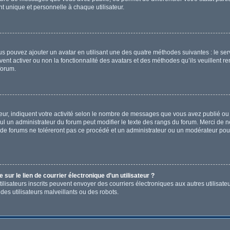
 unique et personnelle à chaque utilisateur.
ous pouvez ajouter un avatar en utilisant une des quatre méthodes suivantes : le ser
ent activer ou non la fonctionnalité des avatars et des méthodes qu’ils veuillent re
forum.
ur, indiquent votre activité selon le nombre de messages que vous avez publié ou i
eul un administrateur du forum peut modifier le texte des rangs du forum. Merci de
de forums ne toléreront pas ce procédé et un administrateur ou un modérateur pou
ur le lien de courrier électronique d’un utilisateur ?
s utilisateurs inscrits peuvent envoyer des courriers électroniques aux autres utili
es utilisateurs malveillants ou des robots.