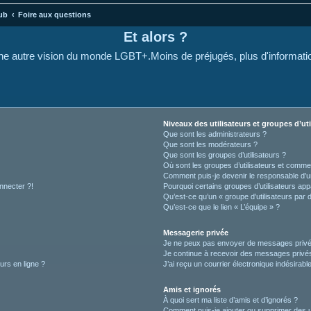
ub
Foire aux questions
Et alors ?
e autre vision du monde LGBT+.Moins de préjugés, plus d'informati
Niveaux des utilisateurs et groupes d’uti
Que sont les administrateurs ?
Que sont les modérateurs ?
Que sont les groupes d’utilisateurs ?
Où sont les groupes d’utilisateurs et commen
Comment puis-je devenir le responsable d’un
nnecter ?!
Pourquoi certains groupes d’utilisateurs app
Qu’est-ce qu’un « groupe d’utilisateurs par 
Qu’est-ce que le lien « L’équipe » ?
Messagerie privée
Je ne peux pas envoyer de messages privé
Je continue à recevoir des messages privés 
urs en ligne ?
J’ai reçu un courrier électronique indésirabl
Amis et ignorés
À quoi sert ma liste d’amis et d’ignorés ?
Comment puis-je ajouter ou supprimer des uti