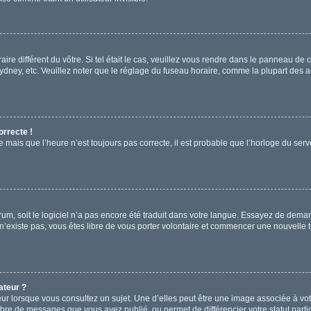
aire différent du vôtre. Si tel était le cas, veuillez vous rendre dans le panneau de co
ey, etc. Veuillez noter que le réglage du fuseau horaire, comme la plupart des aut
orrecte !
e mais que l’heure n’est toujours pas correcte, il est probable que l’horloge du serve
forum, soit le logiciel n’a pas encore été traduit dans votre langue. Essayez de deman
 n’existe pas, vous êtes libre de vous porter volontaire et commencer une nouvelle t
ateur ?
ur lorsque vous consultez un sujet. Une d’elles peut être une image associée à vo
mbre de messages que vous avez publié, ou permet de différencier votre statut parti