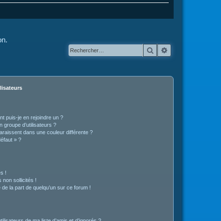
on.
Rechercher
Recherche avanc
lisateurs
t puis-je en rejoindre un ?
 groupe d’utilisateurs ?
araissent dans une couleur différente ?
défaut » ?
s !
non sollicités !
e de la part de quelqu’un sur ce forum !
lisateurs de ma liste d’amis et d’ignorés ?