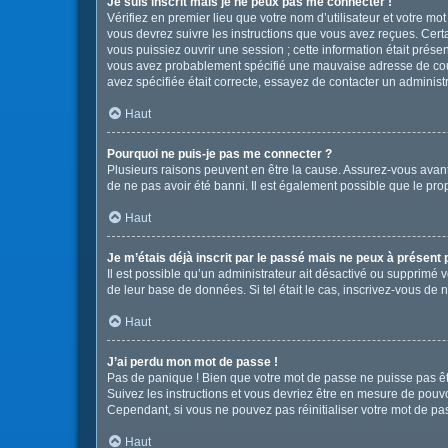
Je suis inscrit mais je ne peux pas me connecter !
Vérifiez en premier lieu que votre nom d’utilisateur et votre mo
vous devrez suivre les instructions que vous avez reçues. Cert
vous puissiez ouvrir une session ; cette information était présen
vous avez probablement spécifié une mauvaise adresse de courrie
avez spécifiée était correcte, essayez de contacter un administ
Haut
Pourquoi ne puis-je pas me connecter ?
Plusieurs raisons peuvent en être la cause. Assurez-vous avant t
de ne pas avoir été banni. Il est également possible que le propr
Haut
Je m’étais déjà inscrit par le passé mais ne peux à présent
Il est possible qu’un administrateur ait désactivé ou supprimé 
de leur base de données. Si tel était le cas, inscrivez-vous de
Haut
J’ai perdu mon mot de passe !
Pas de panique ! Bien que votre mot de passe ne puisse pas être
Suivez les instructions et vous devriez être en mesure de pou
Cependant, si vous ne pouvez pas réinitialiser votre mot de pa
Haut