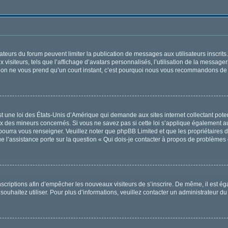
trateurs du forum peuvent limiter la publication de messages aux utilisateurs inscri
visiteurs, tels que l’affichage d’avatars personnalisés, l’utilisation de la messager
ription ne vous prend qu’un court instant, c’est pourquoi nous vous recommandons de l
t une loi des États-Unis d’Amérique qui demande aux sites internet collectant pot
x des mineurs concernés. Si vous ne savez pas si cette loi s’applique également au
 pourra vous renseigner. Veuillez noter que phpBB Limited et que les propriétaires
ue l’assistance porte sur la question « Qui dois-je contacter à propos de problèmes 
 inscriptions afin d’empêcher les nouveaux visiteurs de s’inscrire. De même, il est 
s souhaitez utiliser. Pour plus d’informations, veuillez contacter un administrateur du