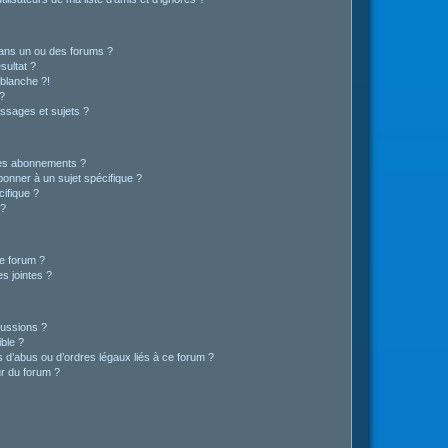
ans un ou des forums ?
sultat ?
blanche ?!
?
ssages et sujets ?
t les abonnements ?
onner à un sujet spécifique ?
ifique ?
 ?
ce forum ?
s jointes ?
cussions ?
ible ?
 d’abus ou d’ordres légaux liés à ce forum ?
r du forum ?