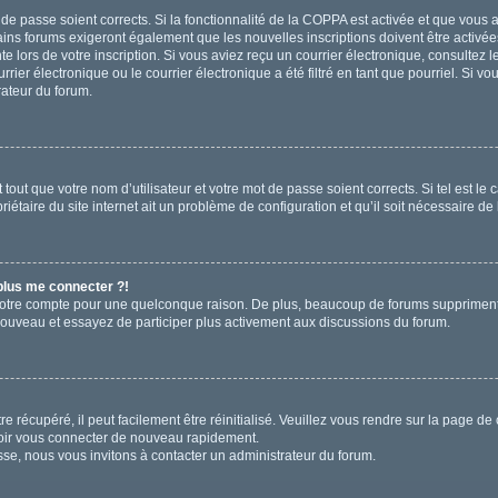
t de passe soient corrects. Si la fonctionnalité de la COPPA est activée et que vous
ains forums exigeront également que les nouvelles inscriptions doivent être activée
te lors de votre inscription. Si vous aviez reçu un courrier électronique, consultez 
r électronique ou le courrier électronique a été filtré en tant que pourriel. Si vo
rateur du forum.
out que votre nom d’utilisateur et votre mot de passe soient corrects. Si tel est le
iétaire du site internet ait un problème de configuration et qu’il soit nécessaire de l
 plus me connecter ?!
votre compte pour une quelconque raison. De plus, beaucoup de forums suppriment pér
 nouveau et essayez de participer plus activement aux discussions du forum.
 récupéré, il peut facilement être réinitialisé. Veuillez vous rendre sur la page de
voir vous connecter de nouveau rapidement.
sse, nous vous invitons à contacter un administrateur du forum.