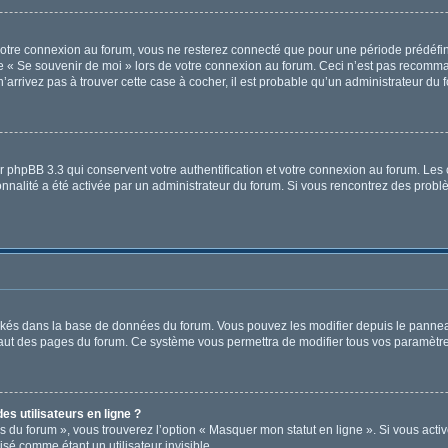
otre connexion au forum, vous ne resterez connecté que pour une période prédéfinie
ase « Se souvenir de moi » lors de votre connexion au forum. Ceci n’est pas recomm
’arrivez pas à trouver cette case à cocher, il est probable qu’un administrateur du f
r phpBB 3.3 qui conservent votre authentification et votre connexion au forum. Les 
tionnalité a été activée par un administrateur du forum. Si vous rencontrez des pr
tockés dans la base de données du forum. Vous pouvez les modifier depuis le panneau 
haut des pages du forum. Ce système vous permettra de modifier tous vos paramètre
s utilisateurs en ligne ?
s du forum », vous trouverez l’option « Masquer mon statut en ligne ». Si vous activ
é comme étant un utilisateur invisible.