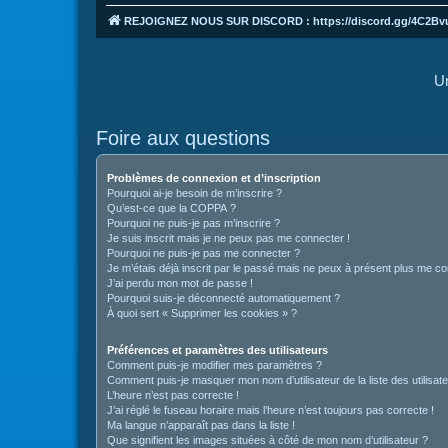
REJOIGNEZ NOUS SUR DISCORD : https://discord.gg/4C2Bv
Un
Foire aux questions
Problèmes de connexion et d’inscription
Pourquoi ai-je besoin de m’inscrire ?
Qu’est-ce que la COPPA ?
Pourquoi ne puis-je pas m’inscrire ?
Je suis inscrit mais je ne peux pas me connecter !
Pourquoi ne puis-je pas me connecter ?
Je m’étais déjà inscrit par le passé mais ne peux à présent plus me co
J’ai perdu mon mot de passe !
Pourquoi suis-je déconnecté automatiquement ?
À quoi sert « Supprimer les cookies » ?
Préférences et paramètres des utilisateurs
Comment puis-je modifier mes paramètres ?
Comment puis-je masquer mon nom d’utilisateur de la liste des utilisate
L’heure n’est pas correcte !
J’ai réglé le fuseau horaire mais l’heure n’est toujours pas correcte !
Ma langue n’apparaît pas dans la liste !
Que signifient les images situées à côté de mon nom d’utilisateur ?