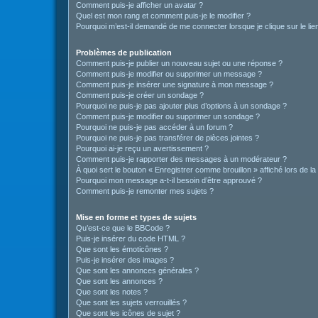
Comment puis-je afficher un avatar ?
Quel est mon rang et comment puis-je le modifier ?
Pourquoi m’est-il demandé de me connecter lorsque je clique sur le lien 
Problèmes de publication
Comment puis-je publier un nouveau sujet ou une réponse ?
Comment puis-je modifier ou supprimer un message ?
Comment puis-je insérer une signature à mon message ?
Comment puis-je créer un sondage ?
Pourquoi ne puis-je pas ajouter plus d’options à un sondage ?
Comment puis-je modifier ou supprimer un sondage ?
Pourquoi ne puis-je pas accéder à un forum ?
Pourquoi ne puis-je pas transférer de pièces jointes ?
Pourquoi ai-je reçu un avertissement ?
Comment puis-je rapporter des messages à un modérateur ?
À quoi sert le bouton « Enregistrer comme brouillon » affiché lors de la
Pourquoi mon message a-t-il besoin d’être approuvé ?
Comment puis-je remonter mes sujets ?
Mise en forme et types de sujets
Qu’est-ce que le BBCode ?
Puis-je insérer du code HTML ?
Que sont les émoticônes ?
Puis-je insérer des images ?
Que sont les annonces générales ?
Que sont les annonces ?
Que sont les notes ?
Que sont les sujets verrouillés ?
Que sont les icônes de sujet ?