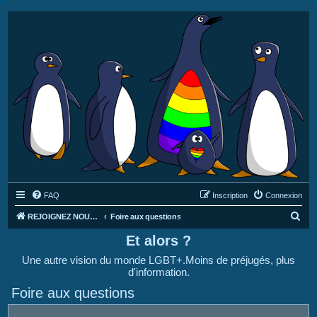
FAQ
Inscription
Connexion
R
REJOIGNEZ NOUS SUR DISCORD : https://discord.gg/4C2Bvub
Foire aux questions
e
Et alors ?
c
Une autre vision du monde LGBT+.Moins de préjugés, plus
h
d'information.
e
Foire aux questions
r