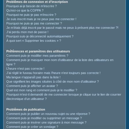
c
Problèmes de connexion et d’inscription
Pourquoi ai-je besoin de m’inscrire ?
h
Qu’est-ce que la COPPA ?
e
Pourquoi ne puis-je pas m’inscrire ?
Je suis inscrit mais je ne peux pas me connecter !
r
Pourquoi ne puis-je pas me connecter ?
Je m’étais déjà inscrit par le passé mais ne peux à présent plus me connecter ?!
J’ai perdu mon mot de passe !
Pourquoi suis-je déconnecté automatiquement ?
À quoi sert « Supprimer les cookies » ?
Préférences et paramètres des utilisateurs
Comment puis-je modifier mes paramètres ?
Comment puis-je masquer mon nom d’utilisateur de la liste des utilisateurs en
ligne ?
L’heure n’est pas correcte !
J’ai réglé le fuseau horaire mais l’heure n’est toujours pas correcte !
Ma langue n’apparaît pas dans la liste !
Que signifient les images situées à côté de mon nom d’utilisateur ?
Comment puis-je afficher un avatar ?
Quel est mon rang et comment puis-je le modifier ?
Pourquoi m’est-il demandé de me connecter lorsque je clique sur le lien de courrier
électronique d’un utilisateur ?
Problèmes de publication
Comment puis-je publier un nouveau sujet ou une réponse ?
Comment puis-je modifier ou supprimer un message ?
Comment puis-je insérer une signature à mon message ?
Comment puis-je créer un sondage ?