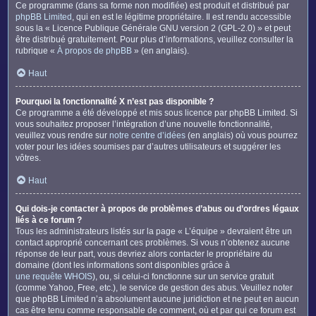
Ce programme (dans sa forme non modifiée) est produit et distribué par
phpBB Limited
, qui en est le légitime propriétaire. Il est rendu accessible
sous la « Licence Publique Générale GNU version 2 (GPL-2.0) » et peut
être distribué gratuitement. Pour plus d’informations, veuillez consulter la
rubrique «
À propos de phpBB
» (en anglais).
Haut
Pourquoi la fonctionnalité X n’est pas disponible ?
Ce programme a été développé et mis sous licence par phpBB Limited. Si
vous souhaitez proposer l’intégration d’une nouvelle fonctionnalité,
veuillez vous rendre sur
notre centre d’idées
(en anglais) où vous pourrez
voter pour les idées soumises par d’autres utilisateurs et suggérer les
vôtres.
Haut
Qui dois-je contacter à propos de problèmes d’abus ou d’ordres légaux
liés à ce forum ?
Tous les administrateurs listés sur la page « L’équipe » devraient être un
contact approprié concernant ces problèmes. Si vous n’obtenez aucune
réponse de leur part, vous devriez alors contacter le propriétaire du
domaine (dont les informations sont disponibles grâce à
une requête WHOIS
), ou, si celui-ci fonctionne sur un service gratuit
(comme Yahoo, Free, etc.), le service de gestion des abus. Veuillez noter
que phpBB Limited n’a absolument aucune juridiction et ne peut en aucun
cas être tenu comme responsable de comment, où et par qui ce forum est