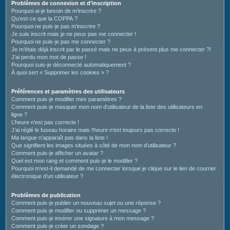
c
Problèmes de connexion et d’inscription
Pourquoi ai-je besoin de m’inscrire ?
h
Qu’est-ce que la COPPA ?
e
Pourquoi ne puis-je pas m’inscrire ?
Je suis inscrit mais je ne peux pas me connecter !
r
Pourquoi ne puis-je pas me connecter ?
Je m’étais déjà inscrit par le passé mais ne peux à présent plus me connecter ?!
J’ai perdu mon mot de passe !
Pourquoi suis-je déconnecté automatiquement ?
À quoi sert « Supprimer les cookies » ?
Préférences et paramètres des utilisateurs
Comment puis-je modifier mes paramètres ?
Comment puis-je masquer mon nom d’utilisateur de la liste des utilisateurs en
ligne ?
L’heure n’est pas correcte !
J’ai réglé le fuseau horaire mais l’heure n’est toujours pas correcte !
Ma langue n’apparaît pas dans la liste !
Que signifient les images situées à côté de mon nom d’utilisateur ?
Comment puis-je afficher un avatar ?
Quel est mon rang et comment puis-je le modifier ?
Pourquoi m’est-il demandé de me connecter lorsque je clique sur le lien de courrier
électronique d’un utilisateur ?
Problèmes de publication
Comment puis-je publier un nouveau sujet ou une réponse ?
Comment puis-je modifier ou supprimer un message ?
Comment puis-je insérer une signature à mon message ?
Comment puis-je créer un sondage ?