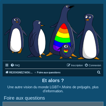
FAQ
Inscription
Connexion
R
REJOIGNEZ NOUS SUR DISCORD : https://discord.gg/4C2Bvub
Foire aux questions
e
Et alors ?
c
Une autre vision du monde LGBT+.Moins de préjugés, plus
h
d'information.
e
Foire aux questions
r