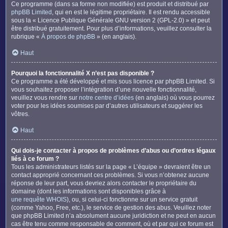
Ce programme (dans sa forme non modifiée) est produit et distribué par
phpBB Limited
, qui en est le légitime propriétaire. Il est rendu accessible
sous la « Licence Publique Générale GNU version 2 (GPL-2.0) » et peut
être distribué gratuitement. Pour plus d’informations, veuillez consulter la
rubrique «
À propos de phpBB
» (en anglais).
Haut
Pourquoi la fonctionnalité X n’est pas disponible ?
Ce programme a été développé et mis sous licence par phpBB Limited. Si
vous souhaitez proposer l’intégration d’une nouvelle fonctionnalité,
veuillez vous rendre sur
notre centre d’idées
(en anglais) où vous pourrez
voter pour les idées soumises par d’autres utilisateurs et suggérer les
vôtres.
Haut
Qui dois-je contacter à propos de problèmes d’abus ou d’ordres légaux
liés à ce forum ?
Tous les administrateurs listés sur la page « L’équipe » devraient être un
contact approprié concernant ces problèmes. Si vous n’obtenez aucune
réponse de leur part, vous devriez alors contacter le propriétaire du
domaine (dont les informations sont disponibles grâce à
une requête WHOIS
), ou, si celui-ci fonctionne sur un service gratuit
(comme Yahoo, Free, etc.), le service de gestion des abus. Veuillez noter
que phpBB Limited n’a absolument aucune juridiction et ne peut en aucun
cas être tenu comme responsable de comment, où et par qui ce forum est