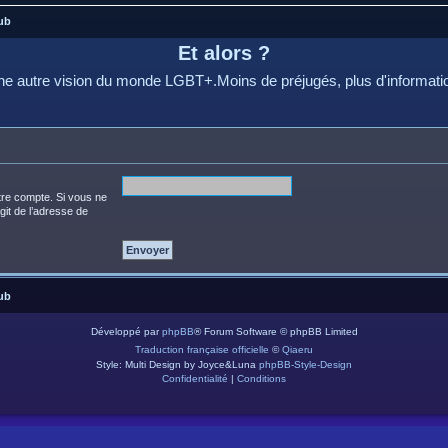
ub
Et alors ?
e autre vision du monde LGBT+.Moins de préjugés, plus d'informati
tre compte. Si vous ne
agit de l’adresse de
ub
Développé par
phpBB
® Forum Software © phpBB Limited
Traduction française officielle
©
Qiaeru
Style: Multi Design by Joyce&Luna
phpBB-Style-Design
Confidentialité
|
Conditions