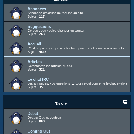
c
h
Annonces
Annonces officielles de l'équipe du site
e
Sujets :
127
r
Suggestions
Ce que vous voulez changer ou ajouter.
Sujets :
263
Accueil
C'est un passage quasi-obligatoire pour tous les nouveaux inscrits.
Sujets :
4515
Articles
Commentez les articles du site
Sujets :
321
Le chat IRC
Les annonces, vos questions, ... tout ce qui concerne le chat et-alors
Sujets :
35
Ta vie
Débat
Débats Gay et Lesbien
Sujets :
603
Coming Out