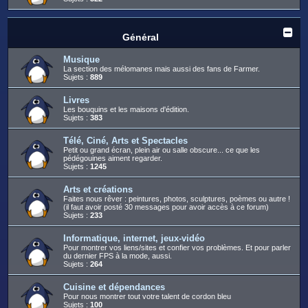
Général
Musique
La section des mélomanes mais aussi des fans de Farmer.
Sujets :
889
Livres
Les bouquins et les maisons d'édition.
Sujets :
383
Télé, Ciné, Arts et Spectacles
Petit ou grand écran, plein air ou salle obscure... ce que les
pédégouines aiment regarder.
Sujets :
1245
Arts et créations
Faites nous rêver : peintures, photos, sculptures, poèmes ou autre !
(il faut avoir posté 30 messages pour avoir accès à ce forum)
Sujets :
233
Informatique, internet, jeux-vidéo
Pour montrer vos liens/sites et confier vos problèmes. Et pour parler
du dernier FPS à la mode, aussi.
Sujets :
264
Cuisine et dépendances
Pour nous montrer tout votre talent de cordon bleu
Sujets :
100