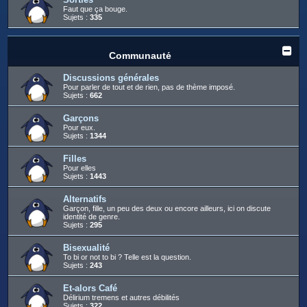
Faut que ça bouge.
Sujets :
335
Communauté
Discussions générales
Pour parler de tout et de rien, pas de thème imposé.
Sujets :
662
Garçons
Pour eux.
Sujets :
1344
Filles
Pour elles
Sujets :
1443
Alternatifs
Garçon, fille, un peu des deux ou encore ailleurs, ici on discute
identité de genre.
Sujets :
295
Bisexualité
To bi or not to bi ? Telle est la question.
Sujets :
243
Et-alors Café
Délirium tremens et autres débilités
Sujets :
322