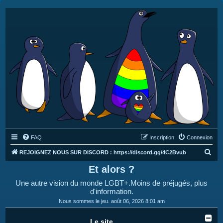
FAQ
Inscription
Connexion
R
REJOIGNEZ NOUS SUR DISCORD : https://discord.gg/4C2Bvub
e
Et alors ?
c
Une autre vision du monde LGBT+.Moins de préjugés, plus
h
d'information.
e
Nous sommes le jeu. août 06, 2026 8:01 am
r
Le site