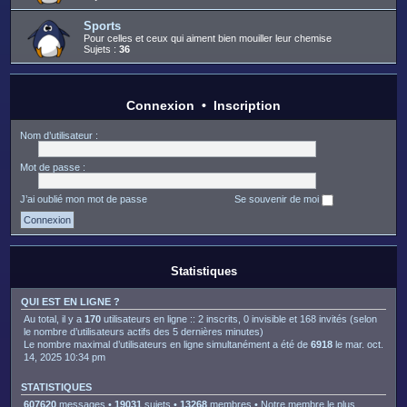
Sports
Pour celles et ceux qui aiment bien mouiller leur chemise
Sujets :
36
Connexion
•
Inscription
Nom d’utilisateur :
Mot de passe :
J’ai oublié mon mot de passe
Se souvenir de moi
Statistiques
QUI EST EN LIGNE ?
Au total, il y a
170
utilisateurs en ligne :: 2 inscrits, 0 invisible et 168 invités (selon
le nombre d’utilisateurs actifs des 5 dernières minutes)
Le nombre maximal d’utilisateurs en ligne simultanément a été de
6918
le mar. oct.
14, 2025 10:34 pm
STATISTIQUES
607620
messages •
19031
sujets •
13268
membres • Notre membre le plus