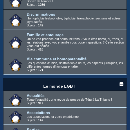
Sortez de l'ombre !
Sujets :
1256
Discriminations
Homophobie,lesbophobie, biphobie, transphobie, sexisme et autres
joyeusetés...
Sujets :
142
Famille et entourage
Un de vos proches est homo, bi,trans ? Vous êtes homo, bi, trans, et
les relations avec votre famille vous posent questions ? Cette section
vous est dédiée.
Sujets :
418
Vie commune et homoparentalité
Les questions d'union, l'installation à deux, les aspects juridiques, les
différentes formes d'homoparentalité....
Sujets :
121
Le monde LGBT
Actualités
Toute l'actualité : une revue de presse de Têtu à La Tribune !
Sujets :
917
Associations
Les associations et votre expérience
Sujets :
147
Sorties