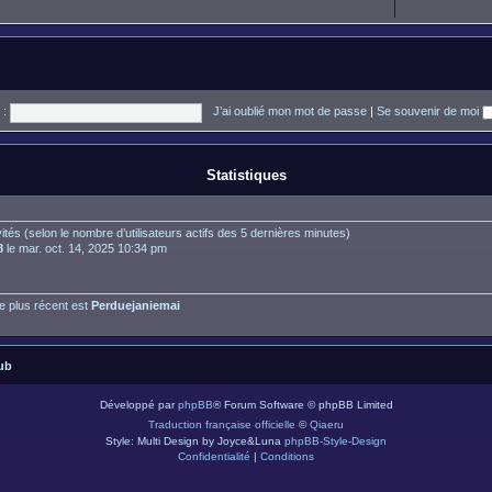
 :
J’ai oublié mon mot de passe
|
Se souvenir de moi
Statistiques
invités (selon le nombre d’utilisateurs actifs des 5 dernières minutes)
8
le mar. oct. 14, 2025 10:34 pm
 plus récent est
Perduejaniemai
ub
Développé par
phpBB
® Forum Software © phpBB Limited
Traduction française officielle
©
Qiaeru
Style: Multi Design by Joyce&Luna
phpBB-Style-Design
Confidentialité
|
Conditions