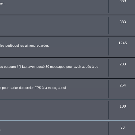
889
er.
383
1245
ue les pédégouines aiment regarder.
233
es ou autre ! (il faut avoir posté 30 messages pour avoir accès à ce
264
t pour parler du dernier FPS à la mode, aussi.
100
36
e