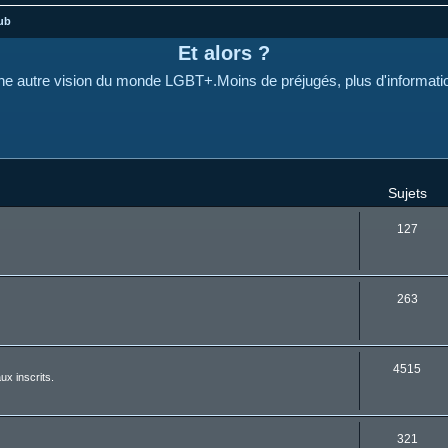
ub
Et alors ?
e autre vision du monde LGBT+.Moins de préjugés, plus d'informati
Sujets
127
263
4515
ux inscrits.
321