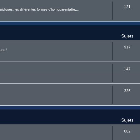
121
uridiques, les différentes formes d'homoparentalité....
Sujets
917
une !
147
335
Sujets
662