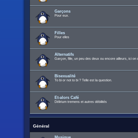
Garçons
Pour eux.
Filles
Pour elles
Alternatifs
Garçon, fille, un peu des deux ou encore ailleurs, ici on 
Bisexualité
To bi or not to bi ? Telle est la question.
Et-alors Café
Délirium tremens et autres débilités
Général
Musique