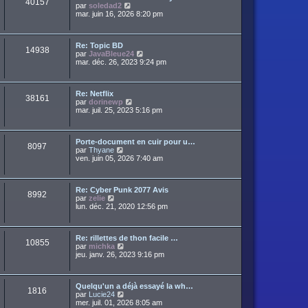
40157
a
C
par
soledad2
d
r
g
o
mar. juin 16, 2026 8:20 pm
e
m
e
n
r
e
s
n
s
u
i
s
Re: Topic BD
l
e
14938
a
C
par
JavaBleue24
t
r
g
o
mar. déc. 26, 2023 9:24 pm
e
m
e
n
r
e
s
l
s
u
e
s
Re: Netflix
l
d
38161
a
C
par
dorinewp
t
e
g
o
mar. juil. 25, 2023 5:16 pm
e
r
e
n
r
n
s
l
i
u
e
e
Porte-document en cuir pour u…
l
d
r
8097
C
par
Thyane
t
e
m
o
ven. juin 05, 2026 7:40 am
e
r
e
n
r
n
s
s
l
i
s
u
e
e
a
Re: Cyber Punk 2077 Avis
l
d
r
8992
g
C
par
zelie
t
e
m
e
o
lun. déc. 21, 2020 12:56 pm
e
r
e
n
r
n
s
s
l
i
s
u
e
e
a
Re: rillettes de thon facile …
l
d
r
10855
g
C
par
michka
t
e
m
e
o
jeu. janv. 26, 2023 9:16 pm
e
r
e
n
r
n
s
s
l
i
s
u
e
e
a
Quelqu'un a déjà essayé la wh…
l
d
r
1816
g
C
par
Lucie24
t
e
m
e
o
mer. juil. 01, 2026 8:05 am
e
r
e