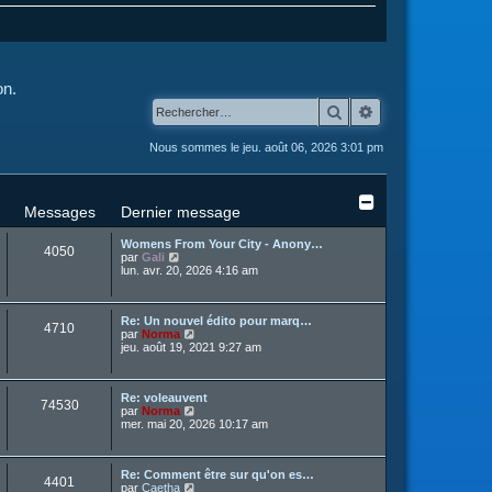
on.
Rechercher
Recherche avanc
Nous sommes le jeu. août 06, 2026 3:01 pm
Messages
Dernier message
Womens From Your City - Anony…
4050
C
par
Gali
o
lun. avr. 20, 2026 4:16 am
n
s
u
Re: Un nouvel édito pour marq…
l
4710
C
par
Norma
t
o
jeu. août 19, 2021 9:27 am
e
n
r
s
l
u
e
Re: voleauvent
l
d
74530
C
par
Norma
t
e
o
mer. mai 20, 2026 10:17 am
e
r
n
r
n
s
l
i
u
e
e
Re: Comment être sur qu'on es…
l
d
r
4401
C
par
Caetha
t
e