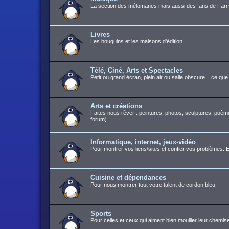
La section des mélomanes mais aussi des fans de Farm
Livres
Les bouquins et les maisons d'édition.
Télé, Ciné, Arts et Spectacles
Petit ou grand écran, plein air ou salle obscure... ce q
Arts et créations
Faites nous rêver : peintures, photos, sculptures, poèm
forum)
Informatique, internet, jeux-vidéo
Pour montrer vos liens/sites et confier vos problèmes. E
Cuisine et dépendances
Pour nous montrer tout votre talent de cordon bleu
Sports
Pour celles et ceux qui aiment bien mouiller leur chemis