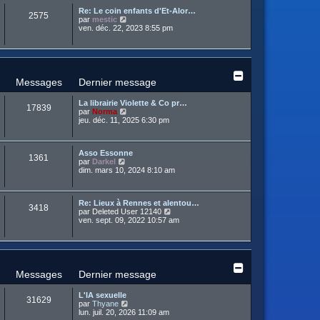
u
e
e
a
Re: Le coin enfants d'Et-Alor…
l
d
r
2575
g
C
par
mestic
t
e
m
e
o
ven. déc. 22, 2023 8:55 pm
e
r
e
n
r
n
s
s
l
i
s
u
e
e
a
l
d
r
g
t
e
m
e
e
r
Messages
Dernier message
e
r
n
s
l
i
s
La librairie Violette & Co pr…
e
e
17839
a
C
par
Norma
d
r
g
o
jeu. déc. 11, 2025 6:30 pm
e
m
e
n
r
e
s
n
s
u
i
s
Asso Essonne
l
e
1361
a
C
par
Darkel
t
r
g
o
dim. mars 10, 2024 8:10 am
e
m
e
n
r
e
s
l
s
u
e
s
Re: Lieux à Rennes et alentou…
l
d
3418
a
C
par
Deleted User 12140
t
e
g
o
ven. sept. 09, 2022 10:57 am
e
r
e
n
r
n
s
l
i
u
e
e
l
d
r
t
e
m
e
r
Messages
Dernier message
e
r
n
s
l
i
s
L'IA sexuelle
e
e
31629
a
C
par
Thyane
d
r
g
o
lun. juil. 20, 2026 11:09 am
e
m
e
n