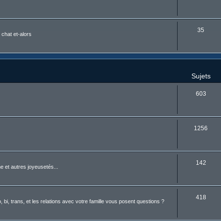
35
 chat et-alors
Sujets
603
1256
142
 et autres joyeusetés...
418
i, trans, et les relations avec votre famille vous posent questions ?