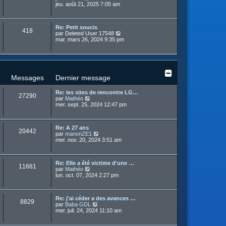
m
o
jeu. août 21, 2025 7:05 am
e
r
e
n
r
n
s
s
l
i
s
u
e
e
a
Re: Petit soucis
l
d
r
418
g
C
par
Deleted User 17548
t
e
m
e
o
mar. mars 26, 2024 9:35 pm
e
r
e
n
r
n
s
s
l
i
s
u
e
e
a
l
d
r
g
t
e
m
e
e
r
Messages
Dernier message
e
r
n
s
l
i
s
Re: les sites de rencontre LG…
e
e
27290
a
C
par
Mathéo
d
r
g
o
mer. sept. 25, 2024 12:47 pm
e
m
e
n
r
e
s
n
s
u
i
s
Re: A 27 ans
l
e
20442
a
C
par
manonZE1
t
r
g
o
mer. nov. 20, 2024 3:51 am
e
m
e
n
r
e
s
l
s
u
e
s
Re: Elle a été victime d'une …
l
d
11661
a
C
par
Mathéo
t
e
g
o
lun. oct. 07, 2024 2:27 pm
e
r
e
n
r
n
s
l
i
u
e
e
Re: j'ai céder a des avances …
l
d
r
8829
C
par
Baba GDL
t
e
m
o
mer. juil. 24, 2024 11:10 am
e
r
e
n
r
n
s
s
l
i
s