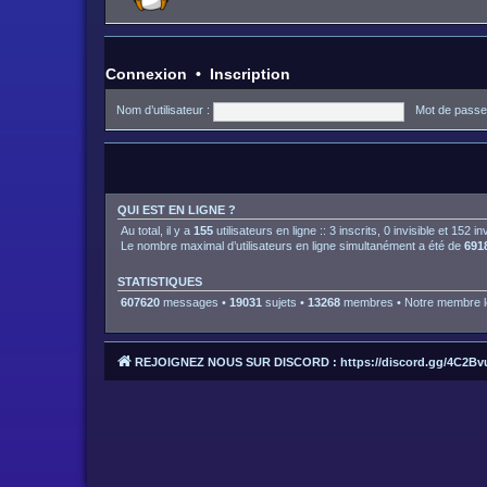
Connexion
•
Inscription
Nom d’utilisateur :
Mot de passe
QUI EST EN LIGNE ?
Au total, il y a
155
utilisateurs en ligne :: 3 inscrits, 0 invisible et 152 
Le nombre maximal d’utilisateurs en ligne simultanément a été de
691
STATISTIQUES
607620
messages •
19031
sujets •
13268
membres • Notre membre le
REJOIGNEZ NOUS SUR DISCORD : https://discord.gg/4C2Bv