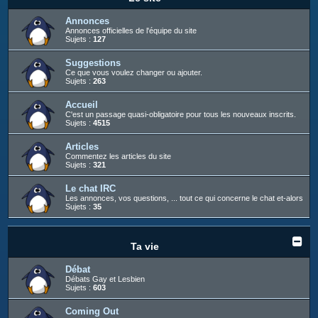
c
h
Annonces
Annonces officielles de l'équipe du site
e
Sujets :
127
r
Suggestions
Ce que vous voulez changer ou ajouter.
Sujets :
263
Accueil
C'est un passage quasi-obligatoire pour tous les nouveaux inscrits.
Sujets :
4515
Articles
Commentez les articles du site
Sujets :
321
Le chat IRC
Les annonces, vos questions, ... tout ce qui concerne le chat et-alors
Sujets :
35
Ta vie
Débat
Débats Gay et Lesbien
Sujets :
603
Coming Out