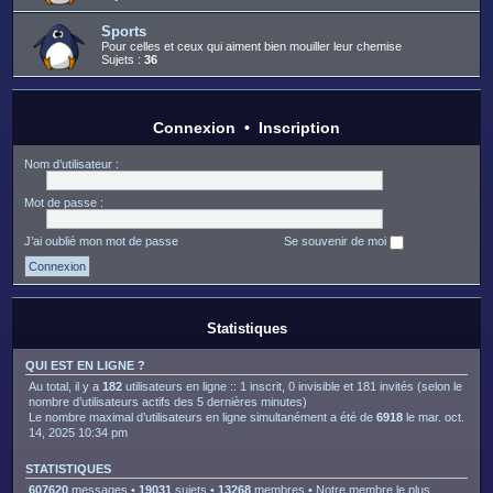
Sports
Pour celles et ceux qui aiment bien mouiller leur chemise
Sujets :
36
Connexion
•
Inscription
Nom d’utilisateur :
Mot de passe :
J’ai oublié mon mot de passe
Se souvenir de moi
Statistiques
QUI EST EN LIGNE ?
Au total, il y a
182
utilisateurs en ligne :: 1 inscrit, 0 invisible et 181 invités (selon le
nombre d’utilisateurs actifs des 5 dernières minutes)
Le nombre maximal d’utilisateurs en ligne simultanément a été de
6918
le mar. oct.
14, 2025 10:34 pm
STATISTIQUES
607620
messages •
19031
sujets •
13268
membres • Notre membre le plus