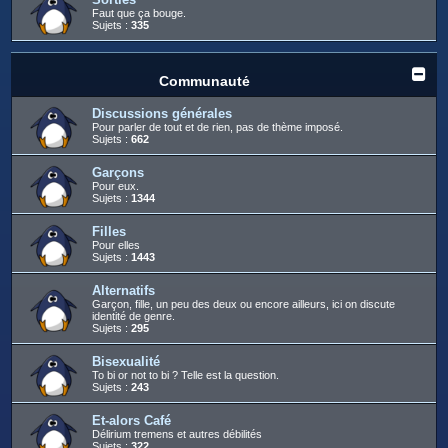
Faut que ça bouge.
Sujets :
335
Communauté
Discussions générales
Pour parler de tout et de rien, pas de thème imposé.
Sujets :
662
Garçons
Pour eux.
Sujets :
1344
Filles
Pour elles
Sujets :
1443
Alternatifs
Garçon, fille, un peu des deux ou encore ailleurs, ici on discute
identité de genre.
Sujets :
295
Bisexualité
To bi or not to bi ? Telle est la question.
Sujets :
243
Et-alors Café
Délirium tremens et autres débilités
Sujets :
322