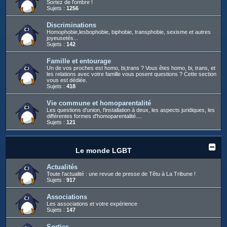
Sortez de l'ombre !
Sujets :
1256
Discriminations
Homophobie,lesbophobie, biphobie, transphobie, sexisme et autres
joyeusetés...
Sujets :
142
Famille et entourage
Un de vos proches est homo, bi,trans ? Vous êtes homo, bi, trans, et
les relations avec votre famille vous posent questions ? Cette section
vous est dédiée.
Sujets :
418
Vie commune et homoparentalité
Les questions d'union, l'installation à deux, les aspects juridiques, les
différentes formes d'homoparentalité....
Sujets :
121
Le monde LGBT
Actualités
Toute l'actualité : une revue de presse de Têtu à La Tribune !
Sujets :
917
Associations
Les associations et votre expérience
Sujets :
147
Sorties