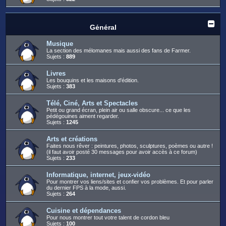
Général
Musique
La section des mélomanes mais aussi des fans de Farmer.
Sujets :
889
Livres
Les bouquins et les maisons d'édition.
Sujets :
383
Télé, Ciné, Arts et Spectacles
Petit ou grand écran, plein air ou salle obscure... ce que les
pédégouines aiment regarder.
Sujets :
1245
Arts et créations
Faites nous rêver : peintures, photos, sculptures, poèmes ou autre !
(il faut avoir posté 30 messages pour avoir accès à ce forum)
Sujets :
233
Informatique, internet, jeux-vidéo
Pour montrer vos liens/sites et confier vos problèmes. Et pour parler
du dernier FPS à la mode, aussi.
Sujets :
264
Cuisine et dépendances
Pour nous montrer tout votre talent de cordon bleu
Sujets :
100