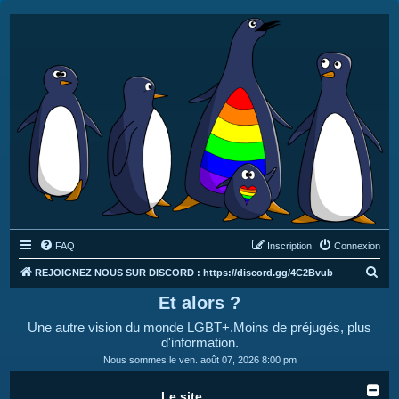
FAQ
Inscription
Connexion
R
REJOIGNEZ NOUS SUR DISCORD : https://discord.gg/4C2Bvub
e
Et alors ?
c
Une autre vision du monde LGBT+.Moins de préjugés, plus
h
d'information.
e
Nous sommes le ven. août 07, 2026 8:00 pm
r
Le site