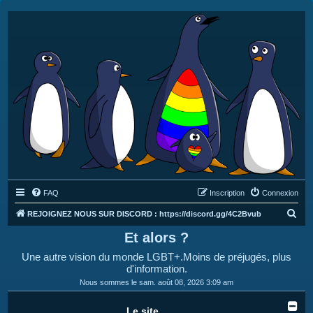
FAQ
Inscription
Connexion
R
REJOIGNEZ NOUS SUR DISCORD : https://discord.gg/4C2Bvub
e
Et alors ?
c
Une autre vision du monde LGBT+.Moins de préjugés, plus
h
d'information.
e
Nous sommes le sam. août 08, 2026 3:09 am
r
Le site