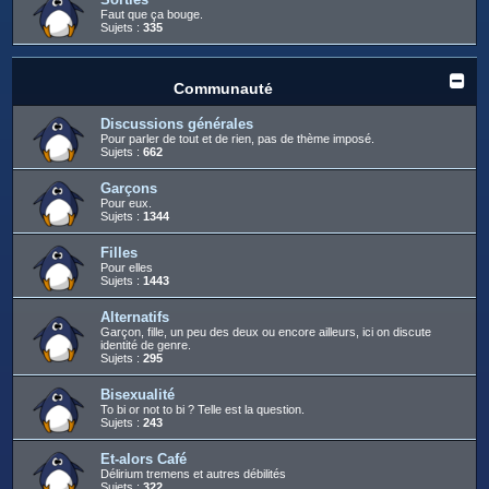
Faut que ça bouge.
Sujets :
335
Communauté
Discussions générales
Pour parler de tout et de rien, pas de thème imposé.
Sujets :
662
Garçons
Pour eux.
Sujets :
1344
Filles
Pour elles
Sujets :
1443
Alternatifs
Garçon, fille, un peu des deux ou encore ailleurs, ici on discute
identité de genre.
Sujets :
295
Bisexualité
To bi or not to bi ? Telle est la question.
Sujets :
243
Et-alors Café
Délirium tremens et autres débilités
Sujets :
322