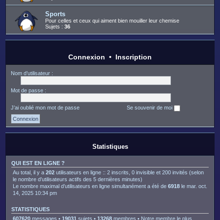
Sports
Pour celles et ceux qui aiment bien mouiller leur chemise
Sujets :
36
Connexion
•
Inscription
Nom d’utilisateur :
Mot de passe :
J’ai oublié mon mot de passe
Se souvenir de moi
Statistiques
QUI EST EN LIGNE ?
Au total, il y a
202
utilisateurs en ligne :: 2 inscrits, 0 invisible et 200 invités (selon
le nombre d’utilisateurs actifs des 5 dernières minutes)
Le nombre maximal d’utilisateurs en ligne simultanément a été de
6918
le mar. oct.
14, 2025 10:34 pm
STATISTIQUES
607620
messages •
19031
sujets •
13268
membres • Notre membre le plus