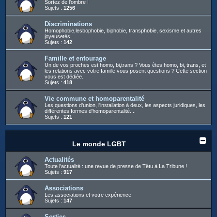
Sortez de l'ombre !
Sujets :
1256
Discriminations
Homophobie,lesbophobie, biphobie, transphobie, sexisme et autres
joyeusetés...
Sujets :
142
Famille et entourage
Un de vos proches est homo, bi,trans ? Vous êtes homo, bi, trans, et
les relations avec votre famille vous posent questions ? Cette section
vous est dédiée.
Sujets :
418
Vie commune et homoparentalité
Les questions d'union, l'installation à deux, les aspects juridiques, les
différentes formes d'homoparentalité....
Sujets :
121
Le monde LGBT
Actualités
Toute l'actualité : une revue de presse de Têtu à La Tribune !
Sujets :
917
Associations
Les associations et votre expérience
Sujets :
147
Sorties