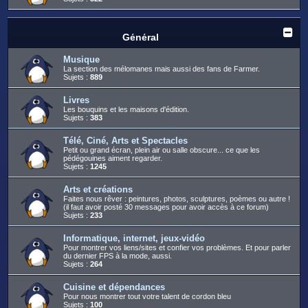
Général
Musique
La section des mélomanes mais aussi des fans de Farmer.
Sujets :
889
Livres
Les bouquins et les maisons d'édition.
Sujets :
383
Télé, Ciné, Arts et Spectacles
Petit ou grand écran, plein air ou salle obscure... ce que les
pédégouines aiment regarder.
Sujets :
1245
Arts et créations
Faites nous rêver : peintures, photos, sculptures, poèmes ou autre !
(il faut avoir posté 30 messages pour avoir accès à ce forum)
Sujets :
233
Informatique, internet, jeux-vidéo
Pour montrer vos liens/sites et confier vos problèmes. Et pour parler
du dernier FPS à la mode, aussi.
Sujets :
264
Cuisine et dépendances
Pour nous montrer tout votre talent de cordon bleu
Sujets :
100