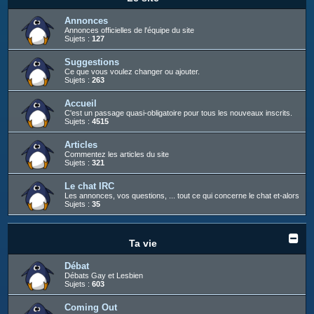
c
h
Annonces
Annonces officielles de l'équipe du site
e
Sujets :
127
r
Suggestions
Ce que vous voulez changer ou ajouter.
Sujets :
263
Accueil
C'est un passage quasi-obligatoire pour tous les nouveaux inscrits.
Sujets :
4515
Articles
Commentez les articles du site
Sujets :
321
Le chat IRC
Les annonces, vos questions, ... tout ce qui concerne le chat et-alors
Sujets :
35
Ta vie
Débat
Débats Gay et Lesbien
Sujets :
603
Coming Out