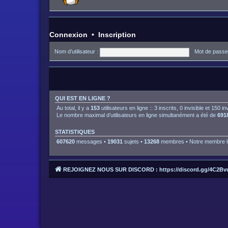
Connexion
•
Inscription
Nom d’utilisateur :
Mot de passe
QUI EST EN LIGNE ?
Au total, il y a
153
utilisateurs en ligne :: 3 inscrits, 0 invisible et 150 
Le nombre maximal d’utilisateurs en ligne simultanément a été de
691
STATISTIQUES
607620
messages •
19031
sujets •
13268
membres • Notre membre le
REJOIGNEZ NOUS SUR DISCORD : https://discord.gg/4C2Bv