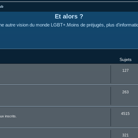
ub
Et alors ?
e autre vision du monde LGBT+.Moins de préjugés, plus d'informati
Sujets
127
263
4515
ux inscrits.
321