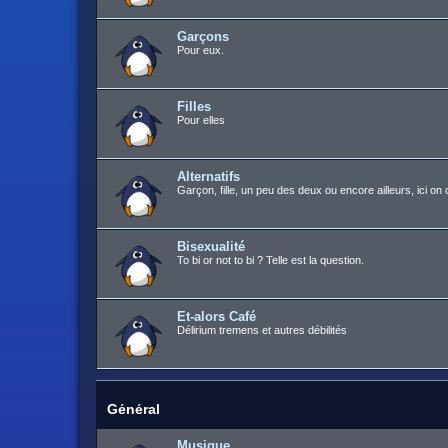
Garçons
Pour eux.
Filles
Pour elles
Alternatifs
Garçon, fille, un peu des deux ou encore ailleurs, ici on 
Bisexualité
To bi or not to bi ? Telle est la question.
Et-alors Café
Délirium tremens et autres débilités
Général
Musique