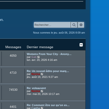
on.
Rechercher
Recherche avanc
Nous sommes le jeu. août 06, 2026 8:09 am
Messages
Dernier message
Womens From Your City - Anony…
4050
C
par
Gali
o
lun. avr. 20, 2026 4:16 am
n
s
u
Re: Un nouvel édito pour marq…
l
4710
C
par
Norma
t
o
jeu. août 19, 2021 9:27 am
e
n
r
s
l
u
e
Re: voleauvent
l
d
74530
C
par
Norma
t
e
o
mer. mai 20, 2026 10:17 am
e
r
n
r
n
s
l
i
u
e
e
Re: Comment être sur qu'on es…
l
d
r
4401
C
par
Caetha
t
e