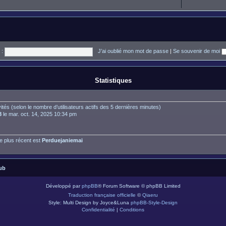
 :
J’ai oublié mon mot de passe
|
Se souvenir de moi
Statistiques
invités (selon le nombre d’utilisateurs actifs des 5 dernières minutes)
8
le mar. oct. 14, 2025 10:34 pm
 plus récent est
Perduejaniemai
ub
Développé par
phpBB
® Forum Software © phpBB Limited
Traduction française officielle
©
Qiaeru
Style: Multi Design by Joyce&Luna
phpBB-Style-Design
Confidentialité
|
Conditions