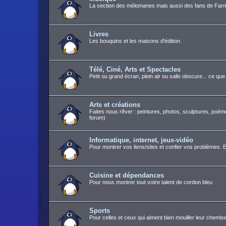
La section des mélomanes mais aussi des fans de Farm
Livres
Les bouquins et les maisons d'édition.
Télé, Ciné, Arts et Spectacles
Petit ou grand écran, plein air ou salle obscure... ce q
Arts et créations
Faites nous rêver : peintures, photos, sculptures, poèm
forum)
Informatique, internet, jeux-vidéo
Pour montrer vos liens/sites et confier vos problèmes. E
Cuisine et dépendances
Pour nous montrer tout votre talent de cordon bleu
Sports
Pour celles et ceux qui aiment bien mouiller leur chemis