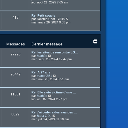
m
o
jeu. août 21, 2025 7:05 am
e
r
e
n
r
n
s
s
l
i
s
u
e
e
a
Re: Petit soucis
l
d
r
418
g
C
par
Deleted User 17548
t
e
m
e
o
mar. mars 26, 2024 9:35 pm
e
r
e
n
r
n
s
s
l
i
s
u
e
e
a
l
d
r
g
t
e
m
e
e
r
Messages
Dernier message
e
r
n
s
l
i
s
Re: les sites de rencontre LG…
e
e
27290
a
C
par
Mathéo
d
r
g
o
mer. sept. 25, 2024 12:47 pm
e
m
e
n
r
e
s
n
s
u
i
s
Re: A 27 ans
l
e
20442
a
C
par
manonZE1
t
r
g
o
mer. nov. 20, 2024 3:51 am
e
m
e
n
r
e
s
l
s
u
e
s
Re: Elle a été victime d'une …
l
d
11661
a
C
par
Mathéo
t
e
g
o
lun. oct. 07, 2024 2:27 pm
e
r
e
n
r
n
s
l
i
u
e
e
Re: j'ai céder a des avances …
l
d
r
8829
C
par
Baba GDL
t
e
m
o
mer. juil. 24, 2024 11:10 am
e
r
e
n
r
n
s
s
l
i
s