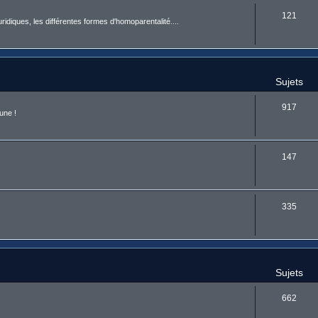
121
uridiques, les différentes formes d'homoparentalité....
Sujets
917
une !
147
335
Sujets
662