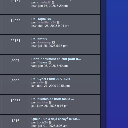
40157
a
C
par
soledad2
d
r
g
o
mar. juin 16, 2026 8:20 pm
e
m
e
n
r
e
s
n
s
u
i
s
Re: Topic BD
l
e
14938
a
C
par
JavaBleue24
t
r
g
o
mar. déc. 26, 2023 9:24 pm
e
m
e
n
r
e
s
l
s
u
e
s
Re: Netflix
l
d
38161
a
C
par
dorinewp
t
e
g
o
mar. juil. 25, 2023 5:16 pm
e
r
e
n
r
n
s
l
i
u
e
e
Porte-document en cuir pour u…
l
d
r
8097
C
par
Thyane
t
e
m
o
ven. juin 05, 2026 7:40 am
e
r
e
n
r
n
s
s
l
i
s
u
e
e
a
Re: Cyber Punk 2077 Avis
l
d
r
8992
g
C
par
zelie
t
e
m
e
o
lun. déc. 21, 2020 12:56 pm
e
r
e
n
r
n
s
s
l
i
s
u
e
e
a
Re: rillettes de thon facile …
l
d
r
10855
g
C
par
michka
t
e
m
e
o
jeu. janv. 26, 2023 9:16 pm
e
r
e
n
r
n
s
s
l
i
s
u
e
e
a
Quelqu'un a déjà essayé la wh…
l
d
r
1816
g
C
par
Lucie24
t
e
m
e
o
mer. juil. 01, 2026 8:05 am
e
r
e