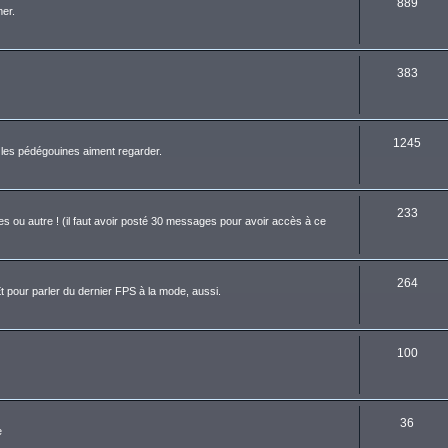
889
er.
383
1245
ue les pédégouines aiment regarder.
233
es ou autre ! (il faut avoir posté 30 messages pour avoir accès à ce
264
t pour parler du dernier FPS à la mode, aussi.
100
36
e