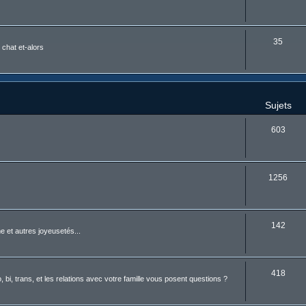
35
 chat et-alors
Sujets
603
1256
142
 et autres joyeusetés...
418
i, trans, et les relations avec votre famille vous posent questions ?