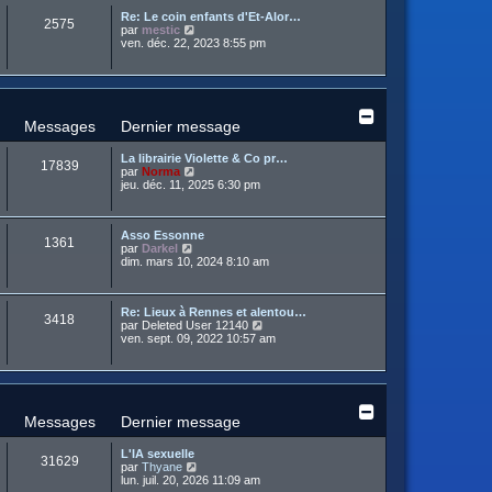
u
e
e
a
Re: Le coin enfants d'Et-Alor…
l
d
r
2575
g
C
par
mestic
t
e
m
e
o
ven. déc. 22, 2023 8:55 pm
e
r
e
n
r
n
s
s
l
i
s
u
e
e
a
l
d
r
g
t
e
m
e
e
r
Messages
Dernier message
e
r
n
s
l
i
s
La librairie Violette & Co pr…
e
e
17839
a
C
par
Norma
d
r
g
o
jeu. déc. 11, 2025 6:30 pm
e
m
e
n
r
e
s
n
s
u
i
s
Asso Essonne
l
e
1361
a
C
par
Darkel
t
r
g
o
dim. mars 10, 2024 8:10 am
e
m
e
n
r
e
s
l
s
u
e
s
Re: Lieux à Rennes et alentou…
l
d
3418
a
C
par
Deleted User 12140
t
e
g
o
ven. sept. 09, 2022 10:57 am
e
r
e
n
r
n
s
l
i
u
e
e
l
d
r
t
e
m
e
r
Messages
Dernier message
e
r
n
s
l
i
s
L'IA sexuelle
e
e
31629
a
C
par
Thyane
d
r
g
o
lun. juil. 20, 2026 11:09 am
e
m
e
n