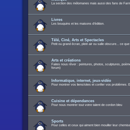
La section des mélomanes mais aussi des fans de Farm
Livres
Les bouquins et les maisons d'édition.
Télé, Ciné, Arts et Spectacles
Petit ou grand écran, plein air ou salle obscure... ce q
Arts et créations
Faites nous rêver : peintures, photos, sculptures, poèm
forum)
Informatique, internet, jeux-vidéo
Pour montrer vos liens/sites et confier vos problèmes. E
Cuisine et dépendances
Pour nous montrer tout votre talent de cordon bleu
Sports
Pour celles et ceux qui aiment bien mouiller leur chemis