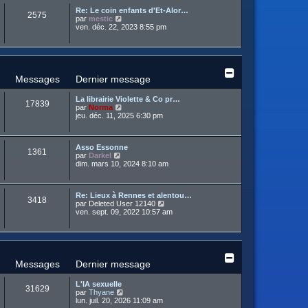
u
e
e
a
Re: Le coin enfants d'Et-Alor…
l
d
r
2575
g
C
par
mestic
t
e
m
e
o
ven. déc. 22, 2023 8:55 pm
e
r
e
n
r
n
s
s
l
i
s
u
e
e
a
l
d
r
g
t
e
m
e
e
r
Messages
Dernier message
e
r
n
s
l
i
s
La librairie Violette & Co pr…
e
e
17839
a
C
par
Norma
d
r
g
o
jeu. déc. 11, 2025 6:30 pm
e
m
e
n
r
e
s
n
s
u
i
s
Asso Essonne
l
e
1361
a
C
par
Darkel
t
r
g
o
dim. mars 10, 2024 8:10 am
e
m
e
n
r
e
s
l
s
u
e
s
Re: Lieux à Rennes et alentou…
l
d
3418
a
C
par
Deleted User 12140
t
e
g
o
ven. sept. 09, 2022 10:57 am
e
r
e
n
r
n
s
l
i
u
e
e
l
d
r
t
e
m
e
r
Messages
Dernier message
e
r
n
s
l
i
s
L'IA sexuelle
e
e
31629
a
C
par
Thyane
d
r
g
o
lun. juil. 20, 2026 11:09 am
e
m
e
n