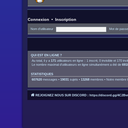
Connexion
•
Inscription
Nom d’utilisateur :
Mot de passe
QUI EST EN LIGNE ?
Au total, il y a
171
utilisateurs en ligne :: 1 inscrit, 0 invisible et 170 i
Le nombre maximal d’utilisateurs en ligne simultanément a été de
691
STATISTIQUES
607620
messages •
19031
sujets •
13268
membres • Notre membre le
REJOIGNEZ NOUS SUR DISCORD : https://discord.gg/4C2Bv