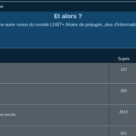
ub
Et alors ?
e autre vision du monde LGBT+.Moins de préjugés, plus d'informati
Sujets
127
263
4515
ux inscrits.
321