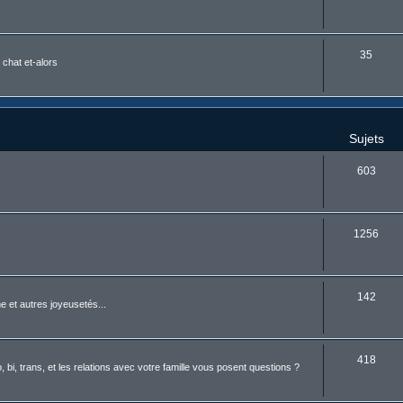
35
 chat et-alors
Sujets
603
1256
142
 et autres joyeusetés...
418
i, trans, et les relations avec votre famille vous posent questions ?