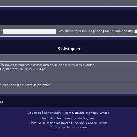
 :
J’ai oublié mon mot de passe
|
Se souvenir de moi
Statistiques
nvités (selon le nombre d’utilisateurs actifs des 5 dernières minutes)
8
le mar. oct. 14, 2025 10:34 pm
 plus récent est
Perduejaniemai
ub
Développé par
phpBB
® Forum Software © phpBB Limited
Traduction française officielle
©
Qiaeru
Style: Multi Design by Joyce&Luna
phpBB-Style-Design
Confidentialité
|
Conditions