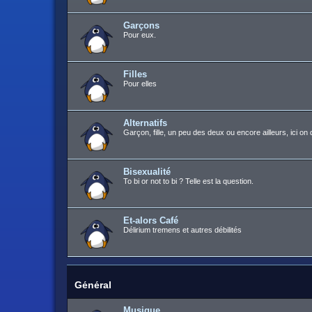
Garçons
Pour eux.
Filles
Pour elles
Alternatifs
Garçon, fille, un peu des deux ou encore ailleurs, ici on 
Bisexualité
To bi or not to bi ? Telle est la question.
Et-alors Café
Délirium tremens et autres débilités
Général
Musique