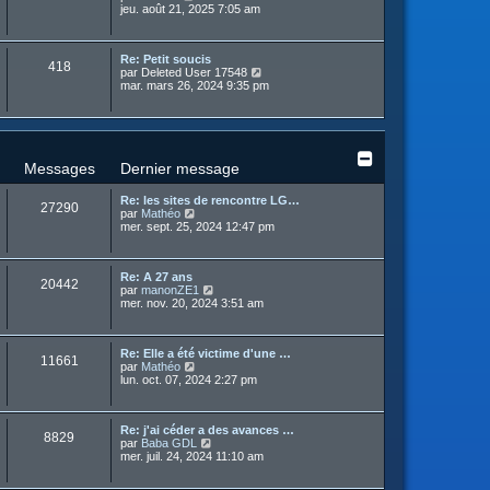
m
o
jeu. août 21, 2025 7:05 am
e
r
e
n
r
n
s
s
l
i
s
u
e
e
a
Re: Petit soucis
l
d
r
418
g
C
par
Deleted User 17548
t
e
m
e
o
mar. mars 26, 2024 9:35 pm
e
r
e
n
r
n
s
s
l
i
s
u
e
e
a
l
d
r
g
t
e
m
e
e
r
Messages
Dernier message
e
r
n
s
l
i
s
Re: les sites de rencontre LG…
e
e
27290
a
C
par
Mathéo
d
r
g
o
mer. sept. 25, 2024 12:47 pm
e
m
e
n
r
e
s
n
s
u
i
s
Re: A 27 ans
l
e
20442
a
C
par
manonZE1
t
r
g
o
mer. nov. 20, 2024 3:51 am
e
m
e
n
r
e
s
l
s
u
e
s
Re: Elle a été victime d'une …
l
d
11661
a
C
par
Mathéo
t
e
g
o
lun. oct. 07, 2024 2:27 pm
e
r
e
n
r
n
s
l
i
u
e
e
Re: j'ai céder a des avances …
l
d
r
8829
C
par
Baba GDL
t
e
m
o
mer. juil. 24, 2024 11:10 am
e
r
e
n
r
n
s
s
l
i
s