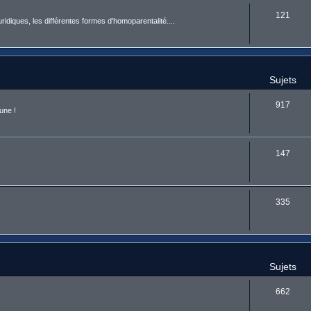
121
uridiques, les différentes formes d'homoparentalité....
Sujets
917
une !
147
335
Sujets
662