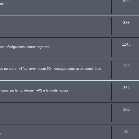
889
er.
383
1245
ue les pédégouines aiment regarder.
233
es ou autre ! (il faut avoir posté 30 messages pour avoir accès à ce
264
t pour parler du dernier FPS à la mode, aussi.
100
36
e