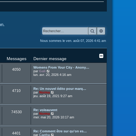
on.
Rechercher
Recherche avanc
Nous sommes le ven. août 07, 2026 4:41 am
Messages
Dernier message
Womens From Your City - Anony…
4050
C
par
Gali
o
lun. avr. 20, 2026 4:16 am
n
s
u
Re: Un nouvel édito pour marq…
l
4710
C
par
Norma
t
o
jeu. août 19, 2021 9:27 am
e
n
r
s
l
u
e
Re: voleauvent
l
d
74530
C
par
Norma
t
e
o
mer. mai 20, 2026 10:17 am
e
r
n
r
n
s
l
i
u
e
e
Re: Comment être sur qu'on es…
l
d
r
4401
C
par
Caetha
t
e