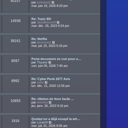
40157
a
C
par
soledad2
d
r
g
o
mar. juin 16, 2026 8:20 pm
e
m
e
n
r
e
s
n
s
u
i
s
Re: Topic BD
l
e
14938
a
C
par
JavaBleue24
t
r
g
o
mar. déc. 26, 2023 9:24 pm
e
m
e
n
r
e
s
l
s
u
e
s
Re: Netflix
l
d
38161
a
C
par
dorinewp
t
e
g
o
mar. juil. 25, 2023 5:16 pm
e
r
e
n
r
n
s
l
i
u
e
e
Porte-document en cuir pour u…
l
d
r
8097
C
par
Thyane
t
e
m
o
ven. juin 05, 2026 7:40 am
e
r
e
n
r
n
s
s
l
i
s
u
e
e
a
Re: Cyber Punk 2077 Avis
l
d
r
8992
g
C
par
zelie
t
e
m
e
o
lun. déc. 21, 2020 12:56 pm
e
r
e
n
r
n
s
s
l
i
s
u
e
e
a
Re: rillettes de thon facile …
l
d
r
10855
g
C
par
michka
t
e
m
e
o
jeu. janv. 26, 2023 9:16 pm
e
r
e
n
r
n
s
s
l
i
s
u
e
e
a
Quelqu'un a déjà essayé la wh…
l
d
r
1816
g
C
par
Lucie24
t
e
m
e
o
mer. juil. 01, 2026 8:05 am
e
r
e