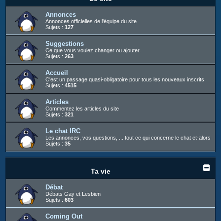
c
h
Annonces
Annonces officielles de l'équipe du site
e
Sujets :
127
r
Suggestions
Ce que vous voulez changer ou ajouter.
Sujets :
263
Accueil
C'est un passage quasi-obligatoire pour tous les nouveaux inscrits.
Sujets :
4515
Articles
Commentez les articles du site
Sujets :
321
Le chat IRC
Les annonces, vos questions, ... tout ce qui concerne le chat et-alors
Sujets :
35
Ta vie
Débat
Débats Gay et Lesbien
Sujets :
603
Coming Out