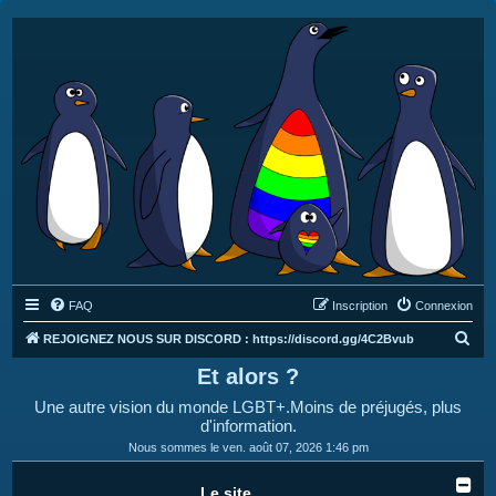
FAQ
Inscription
Connexion
R
REJOIGNEZ NOUS SUR DISCORD : https://discord.gg/4C2Bvub
e
Et alors ?
c
Une autre vision du monde LGBT+.Moins de préjugés, plus
h
d'information.
e
Nous sommes le ven. août 07, 2026 1:46 pm
r
Le site