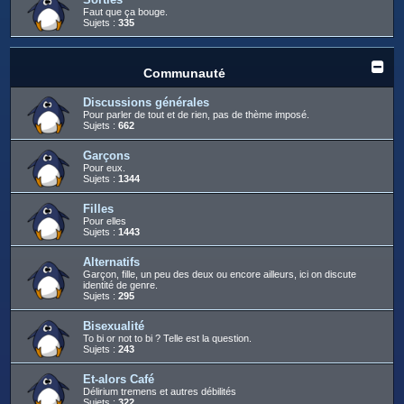
Faut que ça bouge.
Sujets :
335
Communauté
Discussions générales
Pour parler de tout et de rien, pas de thème imposé.
Sujets :
662
Garçons
Pour eux.
Sujets :
1344
Filles
Pour elles
Sujets :
1443
Alternatifs
Garçon, fille, un peu des deux ou encore ailleurs, ici on discute
identité de genre.
Sujets :
295
Bisexualité
To bi or not to bi ? Telle est la question.
Sujets :
243
Et-alors Café
Délirium tremens et autres débilités
Sujets :
322