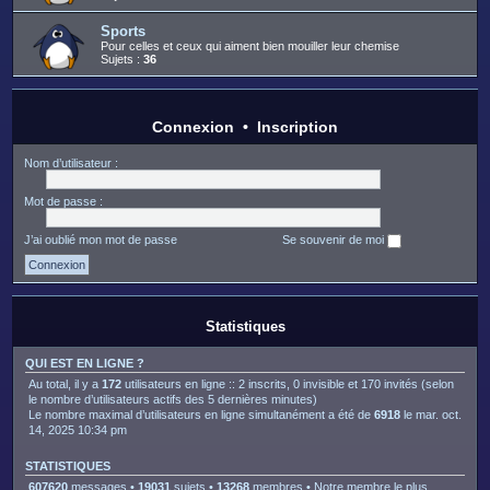
Sports
Pour celles et ceux qui aiment bien mouiller leur chemise
Sujets :
36
Connexion
•
Inscription
Nom d’utilisateur :
Mot de passe :
J’ai oublié mon mot de passe
Se souvenir de moi
Statistiques
QUI EST EN LIGNE ?
Au total, il y a
172
utilisateurs en ligne :: 2 inscrits, 0 invisible et 170 invités (selon
le nombre d’utilisateurs actifs des 5 dernières minutes)
Le nombre maximal d’utilisateurs en ligne simultanément a été de
6918
le mar. oct.
14, 2025 10:34 pm
STATISTIQUES
607620
messages •
19031
sujets •
13268
membres • Notre membre le plus