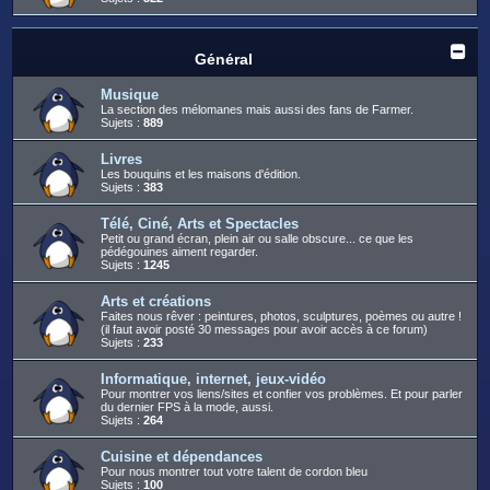
Général
Musique
La section des mélomanes mais aussi des fans de Farmer.
Sujets :
889
Livres
Les bouquins et les maisons d'édition.
Sujets :
383
Télé, Ciné, Arts et Spectacles
Petit ou grand écran, plein air ou salle obscure... ce que les
pédégouines aiment regarder.
Sujets :
1245
Arts et créations
Faites nous rêver : peintures, photos, sculptures, poèmes ou autre !
(il faut avoir posté 30 messages pour avoir accès à ce forum)
Sujets :
233
Informatique, internet, jeux-vidéo
Pour montrer vos liens/sites et confier vos problèmes. Et pour parler
du dernier FPS à la mode, aussi.
Sujets :
264
Cuisine et dépendances
Pour nous montrer tout votre talent de cordon bleu
Sujets :
100