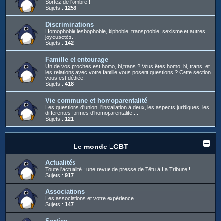
Sortez de l'ombre !
Sujets :
1256
Discriminations
Homophobie,lesbophobie, biphobie, transphobie, sexisme et autres
joyeusetés...
Sujets :
142
Famille et entourage
Un de vos proches est homo, bi,trans ? Vous êtes homo, bi, trans, et
les relations avec votre famille vous posent questions ? Cette section
vous est dédiée.
Sujets :
418
Vie commune et homoparentalité
Les questions d'union, l'installation à deux, les aspects juridiques, les
différentes formes d'homoparentalité....
Sujets :
121
Le monde LGBT
Actualités
Toute l'actualité : une revue de presse de Têtu à La Tribune !
Sujets :
917
Associations
Les associations et votre expérience
Sujets :
147
Sorties