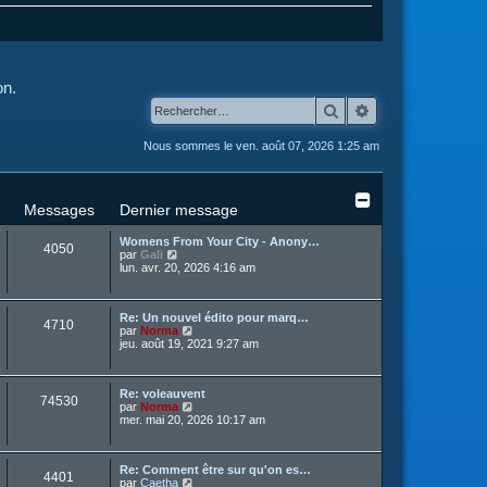
on.
Rechercher
Recherche avanc
Nous sommes le ven. août 07, 2026 1:25 am
Messages
Dernier message
Womens From Your City - Anony…
4050
C
par
Gali
o
lun. avr. 20, 2026 4:16 am
n
s
u
Re: Un nouvel édito pour marq…
l
4710
C
par
Norma
t
o
jeu. août 19, 2021 9:27 am
e
n
r
s
l
u
e
Re: voleauvent
l
d
74530
C
par
Norma
t
e
o
mer. mai 20, 2026 10:17 am
e
r
n
r
n
s
l
i
u
e
e
Re: Comment être sur qu'on es…
l
d
r
4401
C
par
Caetha
t
e