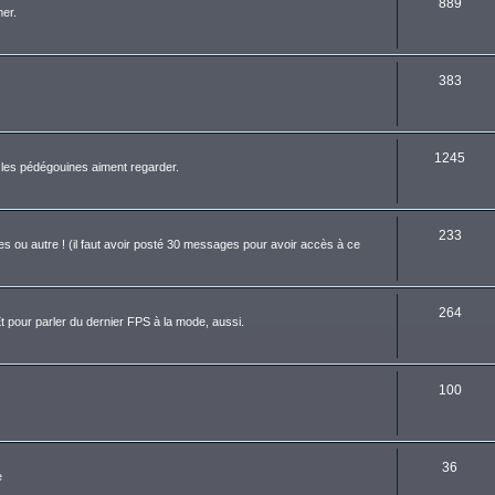
889
er.
383
1245
ue les pédégouines aiment regarder.
233
es ou autre ! (il faut avoir posté 30 messages pour avoir accès à ce
264
t pour parler du dernier FPS à la mode, aussi.
100
36
e