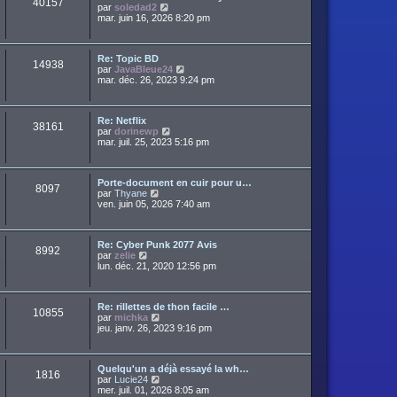
40157
a
C
par
soledad2
d
r
g
o
mar. juin 16, 2026 8:20 pm
e
m
e
n
r
e
s
n
s
u
i
s
Re: Topic BD
l
e
14938
a
C
par
JavaBleue24
t
r
g
o
mar. déc. 26, 2023 9:24 pm
e
m
e
n
r
e
s
l
s
u
e
s
Re: Netflix
l
d
38161
a
C
par
dorinewp
t
e
g
o
mar. juil. 25, 2023 5:16 pm
e
r
e
n
r
n
s
l
i
u
e
e
Porte-document en cuir pour u…
l
d
r
8097
C
par
Thyane
t
e
m
o
ven. juin 05, 2026 7:40 am
e
r
e
n
r
n
s
s
l
i
s
u
e
e
a
Re: Cyber Punk 2077 Avis
l
d
r
8992
g
C
par
zelie
t
e
m
e
o
lun. déc. 21, 2020 12:56 pm
e
r
e
n
r
n
s
s
l
i
s
u
e
e
a
Re: rillettes de thon facile …
l
d
r
10855
g
C
par
michka
t
e
m
e
o
jeu. janv. 26, 2023 9:16 pm
e
r
e
n
r
n
s
s
l
i
s
u
e
e
a
Quelqu'un a déjà essayé la wh…
l
d
r
1816
g
C
par
Lucie24
t
e
m
e
o
mer. juil. 01, 2026 8:05 am
e
r
e