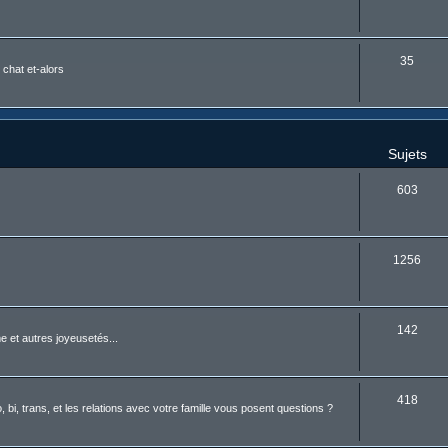
35
 chat et-alors
Sujets
603
1256
142
 et autres joyeusetés...
418
i, trans, et les relations avec votre famille vous posent questions ?