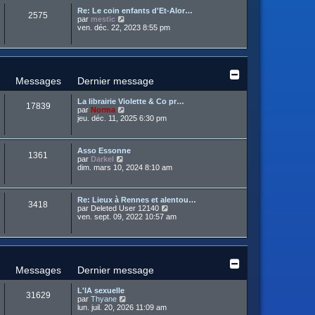
u
e
e
a
Re: Le coin enfants d'Et-Alor…
l
d
r
2575
g
C
par
mestic
t
e
m
e
o
ven. déc. 22, 2023 8:55 pm
e
r
e
n
r
n
s
s
l
i
s
u
e
e
a
l
d
r
g
t
e
m
e
e
r
Messages
Dernier message
e
r
n
s
l
i
s
La librairie Violette & Co pr…
e
e
17839
a
C
par
Norma
d
r
g
o
jeu. déc. 11, 2025 6:30 pm
e
m
e
n
r
e
s
n
s
u
i
s
Asso Essonne
l
e
1361
a
C
par
Darkel
t
r
g
o
dim. mars 10, 2024 8:10 am
e
m
e
n
r
e
s
l
s
u
e
s
Re: Lieux à Rennes et alentou…
l
d
3418
a
C
par
Deleted User 12140
t
e
g
o
ven. sept. 09, 2022 10:57 am
e
r
e
n
r
n
s
l
i
u
e
e
l
d
r
t
e
m
e
r
Messages
Dernier message
e
r
n
s
l
i
s
L'IA sexuelle
e
e
31629
a
C
par
Thyane
d
r
g
o
lun. juil. 20, 2026 11:09 am
e
m
e
n