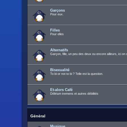
Garçons
Pour eux.
Filles
Pour elles
Alternatifs
Garçon, fille, un peu des deux ou encore ailleurs, ici on 
Bisexualité
To bi or not to bi ? Telle est la question.
Et-alors Café
Délirium tremens et autres débilités
Général
Musique