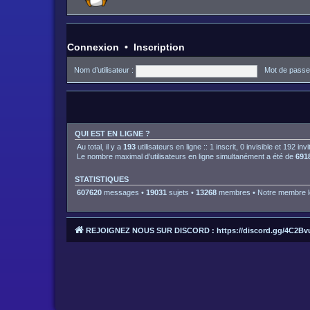
Connexion
•
Inscription
Nom d’utilisateur :
Mot de passe
QUI EST EN LIGNE ?
Au total, il y a
193
utilisateurs en ligne :: 1 inscrit, 0 invisible et 192 i
Le nombre maximal d’utilisateurs en ligne simultanément a été de
691
STATISTIQUES
607620
messages •
19031
sujets •
13268
membres • Notre membre le
REJOIGNEZ NOUS SUR DISCORD : https://discord.gg/4C2Bv