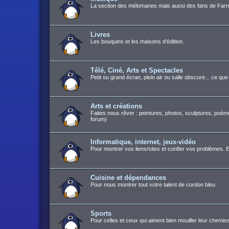
La section des mélomanes mais aussi des fans de Farm
Livres
Les bouquins et les maisons d'édition.
Télé, Ciné, Arts et Spectacles
Petit ou grand écran, plein air ou salle obscure... ce q
Arts et créations
Faites nous rêver : peintures, photos, sculptures, poèm
forum)
Informatique, internet, jeux-vidéo
Pour montrer vos liens/sites et confier vos problèmes. E
Cuisine et dépendances
Pour nous montrer tout votre talent de cordon bleu
Sports
Pour celles et ceux qui aiment bien mouiller leur chemis