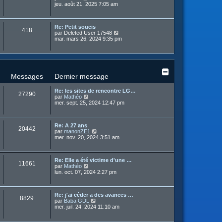
m
o
jeu. août 21, 2025 7:05 am
e
r
e
n
r
n
s
s
l
i
s
u
e
e
a
Re: Petit soucis
l
d
r
418
g
C
par
Deleted User 17548
t
e
m
e
o
mar. mars 26, 2024 9:35 pm
e
r
e
n
r
n
s
s
l
i
s
u
e
e
a
l
d
r
g
t
e
m
e
e
r
Messages
Dernier message
e
r
n
s
l
i
s
Re: les sites de rencontre LG…
e
e
27290
a
C
par
Mathéo
d
r
g
o
mer. sept. 25, 2024 12:47 pm
e
m
e
n
r
e
s
n
s
u
i
s
Re: A 27 ans
l
e
20442
a
C
par
manonZE1
t
r
g
o
mer. nov. 20, 2024 3:51 am
e
m
e
n
r
e
s
l
s
u
e
s
Re: Elle a été victime d'une …
l
d
11661
a
C
par
Mathéo
t
e
g
o
lun. oct. 07, 2024 2:27 pm
e
r
e
n
r
n
s
l
i
u
e
e
Re: j'ai céder a des avances …
l
d
r
8829
C
par
Baba GDL
t
e
m
o
mer. juil. 24, 2024 11:10 am
e
r
e
n
r
n
s
s
l
i
s