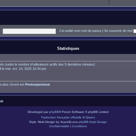
 :
J’ai oublié mon mot de passe
|
Se souvenir de moi
Statistiques
nvités (selon le nombre d’utilisateurs actifs des 5 dernières minutes)
8
le mar. oct. 14, 2025 10:34 pm
 plus récent est
Perduejaniemai
ub
Développé par
phpBB
® Forum Software © phpBB Limited
Traduction française officielle
©
Qiaeru
Style: Multi Design by Joyce&Luna
phpBB-Style-Design
Confidentialité
|
Conditions