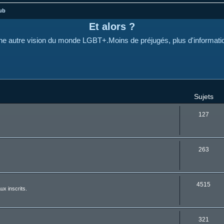
ub
Et alors ?
e autre vision du monde LGBT+.Moins de préjugés, plus d'informati
Sujets
127
263
4515
ux inscrits.
321