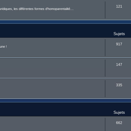
121
uridiques, les différentes formes d'homoparentalité....
Sujets
917
une !
147
335
Sujets
662