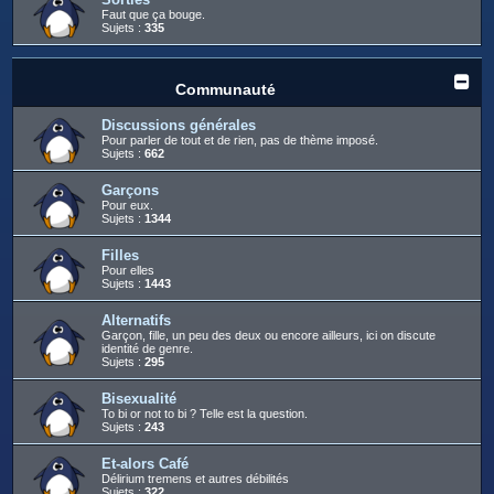
Faut que ça bouge.
Sujets :
335
Communauté
Discussions générales
Pour parler de tout et de rien, pas de thème imposé.
Sujets :
662
Garçons
Pour eux.
Sujets :
1344
Filles
Pour elles
Sujets :
1443
Alternatifs
Garçon, fille, un peu des deux ou encore ailleurs, ici on discute
identité de genre.
Sujets :
295
Bisexualité
To bi or not to bi ? Telle est la question.
Sujets :
243
Et-alors Café
Délirium tremens et autres débilités
Sujets :
322