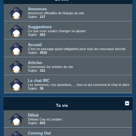
c
h
Annonces
Annonces officielles de l'équipe du site
e
Sujets :
127
r
Suggestions
Ce que vous voulez changer ou ajouter.
Sujets :
263
Accueil
C'est un passage quasi-obligatoire pour tous les nouveaux inscrits.
Sujets :
4515
Articles
Commentez les articles du site
Sujets :
321
Le chat IRC
Les annonces, vos questions, ... tout ce qui concerne le chat et-alors
Sujets :
35
Ta vie
Débat
Débats Gay et Lesbien
Sujets :
603
Coming Out