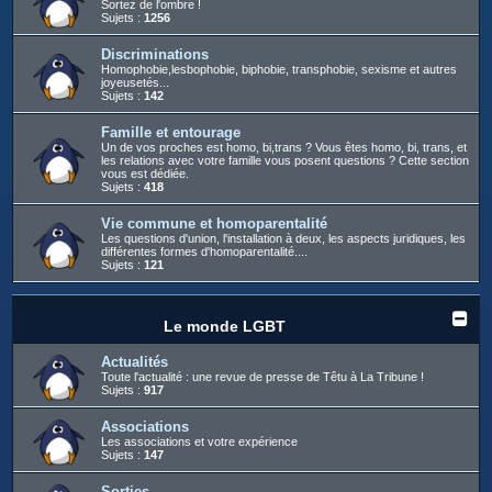
Sortez de l'ombre !
Sujets :
1256
Discriminations
Homophobie,lesbophobie, biphobie, transphobie, sexisme et autres
joyeusetés...
Sujets :
142
Famille et entourage
Un de vos proches est homo, bi,trans ? Vous êtes homo, bi, trans, et
les relations avec votre famille vous posent questions ? Cette section
vous est dédiée.
Sujets :
418
Vie commune et homoparentalité
Les questions d'union, l'installation à deux, les aspects juridiques, les
différentes formes d'homoparentalité....
Sujets :
121
Le monde LGBT
Actualités
Toute l'actualité : une revue de presse de Têtu à La Tribune !
Sujets :
917
Associations
Les associations et votre expérience
Sujets :
147
Sorties