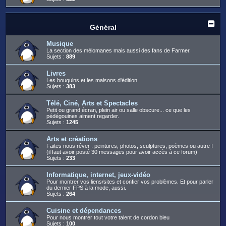
Général
Musique
La section des mélomanes mais aussi des fans de Farmer.
Sujets :
889
Livres
Les bouquins et les maisons d'édition.
Sujets :
383
Télé, Ciné, Arts et Spectacles
Petit ou grand écran, plein air ou salle obscure... ce que les
pédégouines aiment regarder.
Sujets :
1245
Arts et créations
Faites nous rêver : peintures, photos, sculptures, poèmes ou autre !
(il faut avoir posté 30 messages pour avoir accès à ce forum)
Sujets :
233
Informatique, internet, jeux-vidéo
Pour montrer vos liens/sites et confier vos problèmes. Et pour parler
du dernier FPS à la mode, aussi.
Sujets :
264
Cuisine et dépendances
Pour nous montrer tout votre talent de cordon bleu
Sujets :
100