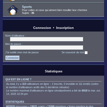
Sports
Pour celles et ceux qui aiment bien mouiller leur chemise
Sujets :
36
Connexion
•
Inscription
Nom d’utilisateur :
Mot de passe :
J’ai oublié mon mot de passe
Se souvenir de moi
Statistiques
QUI EST EN LIGNE ?
Au total, il y a
113
utilisateurs en ligne :: 2 inscrits, 0 invisible et 111 invités (selon
le nombre d’utilisateurs actifs des 5 dernières minutes)
Le nombre maximal d’utilisateurs en ligne simultanément a été de
6918
le mar. oct.
14, 2025 10:34 pm
STATISTIQUES
607620
messages •
19031
sujets •
13268
membres • Notre membre le plus