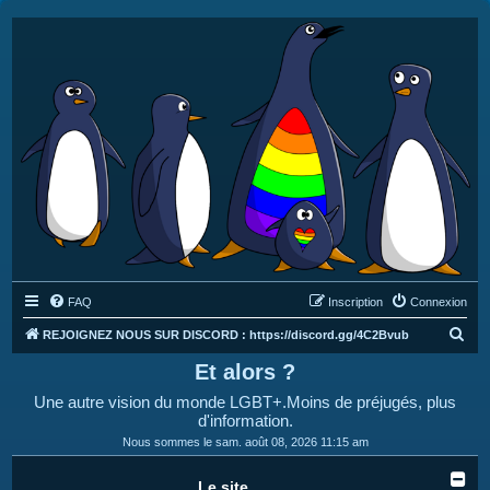
FAQ
Inscription
Connexion
R
REJOIGNEZ NOUS SUR DISCORD : https://discord.gg/4C2Bvub
e
Et alors ?
c
Une autre vision du monde LGBT+.Moins de préjugés, plus
h
d'information.
e
Nous sommes le sam. août 08, 2026 11:15 am
r
Le site