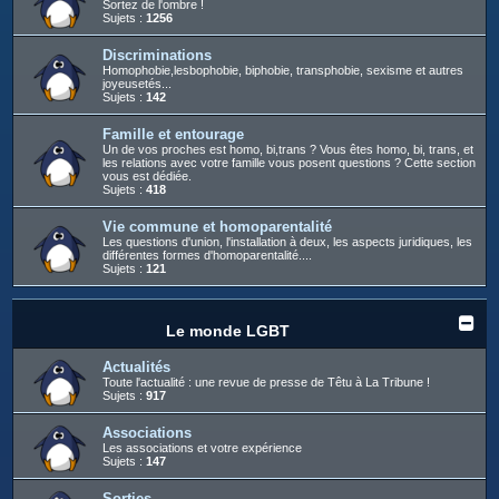
Sortez de l'ombre !
Sujets :
1256
Discriminations
Homophobie,lesbophobie, biphobie, transphobie, sexisme et autres
joyeusetés...
Sujets :
142
Famille et entourage
Un de vos proches est homo, bi,trans ? Vous êtes homo, bi, trans, et
les relations avec votre famille vous posent questions ? Cette section
vous est dédiée.
Sujets :
418
Vie commune et homoparentalité
Les questions d'union, l'installation à deux, les aspects juridiques, les
différentes formes d'homoparentalité....
Sujets :
121
Le monde LGBT
Actualités
Toute l'actualité : une revue de presse de Têtu à La Tribune !
Sujets :
917
Associations
Les associations et votre expérience
Sujets :
147
Sorties