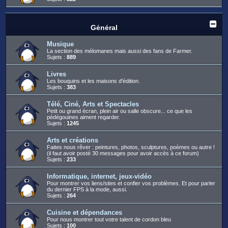
Général
Musique
La section des mélomanes mais aussi des fans de Farmer.
Sujets :
889
Livres
Les bouquins et les maisons d'édition.
Sujets :
383
Télé, Ciné, Arts et Spectacles
Petit ou grand écran, plein air ou salle obscure... ce que les
pédégouines aiment regarder.
Sujets :
1245
Arts et créations
Faites nous rêver : peintures, photos, sculptures, poèmes ou autre !
(il faut avoir posté 30 messages pour avoir accès à ce forum)
Sujets :
233
Informatique, internet, jeux-vidéo
Pour montrer vos liens/sites et confier vos problèmes. Et pour parler
du dernier FPS à la mode, aussi.
Sujets :
264
Cuisine et dépendances
Pour nous montrer tout votre talent de cordon bleu
Sujets :
100