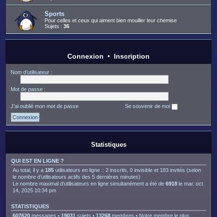
Sports
Pour celles et ceux qui aiment bien mouiller leur chemise
Sujets :
36
Connexion
•
Inscription
Nom d’utilisateur :
Mot de passe :
J’ai oublié mon mot de passe
Se souvenir de moi
Statistiques
QUI EST EN LIGNE ?
Au total, il y a
185
utilisateurs en ligne :: 2 inscrits, 0 invisible et 183 invités (selon
le nombre d’utilisateurs actifs des 5 dernières minutes)
Le nombre maximal d’utilisateurs en ligne simultanément a été de
6918
le mar. oct.
14, 2025 10:34 pm
STATISTIQUES
607620
messages •
19031
sujets •
13268
membres • Notre membre le plus