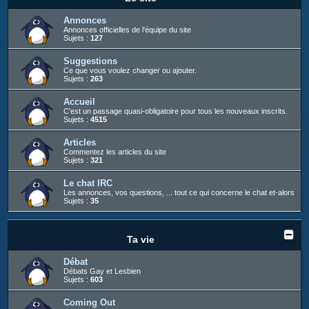
c
h
Annonces
Annonces officielles de l'équipe du site
e
Sujets :
127
r
Suggestions
Ce que vous voulez changer ou ajouter.
Sujets :
263
Accueil
C'est un passage quasi-obligatoire pour tous les nouveaux inscrits.
Sujets :
4515
Articles
Commentez les articles du site
Sujets :
321
Le chat IRC
Les annonces, vos questions, ... tout ce qui concerne le chat et-alors
Sujets :
35
Ta vie
Débat
Débats Gay et Lesbien
Sujets :
603
Coming Out