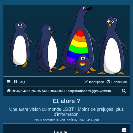
FAQ
Inscription
Connexion
R
REJOIGNEZ NOUS SUR DISCORD : https://discord.gg/4C2Bvub
e
Et alors ?
c
Une autre vision du monde LGBT+.Moins de préjugés, plus
h
d'information.
e
Nous sommes le ven. août 07, 2026 4:35 pm
r
Le site