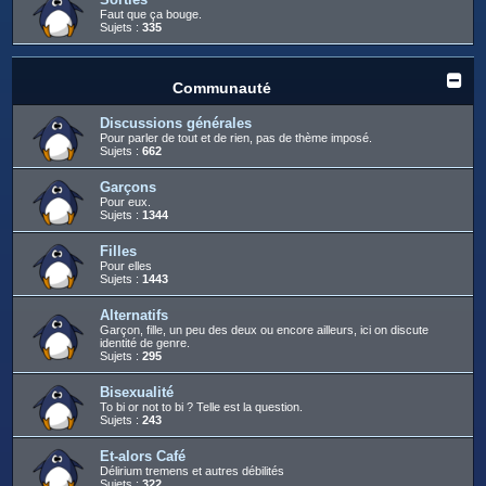
Faut que ça bouge.
Sujets :
335
Communauté
Discussions générales
Pour parler de tout et de rien, pas de thème imposé.
Sujets :
662
Garçons
Pour eux.
Sujets :
1344
Filles
Pour elles
Sujets :
1443
Alternatifs
Garçon, fille, un peu des deux ou encore ailleurs, ici on discute
identité de genre.
Sujets :
295
Bisexualité
To bi or not to bi ? Telle est la question.
Sujets :
243
Et-alors Café
Délirium tremens et autres débilités
Sujets :
322