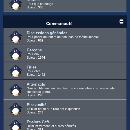
Faut que ça bouge.
Sujets :
335
Communauté
Discussions générales
Pour parler de tout et de rien, pas de thème imposé.
Sujets :
662
Garçons
Pour eux.
Sujets :
1344
Filles
Pour elles
Sujets :
1443
Alternatifs
Garçon, fille, un peu des deux ou encore ailleurs, ici on discute
identité de genre.
Sujets :
295
Bisexualité
To bi or not to bi ? Telle est la question.
Sujets :
243
Et-alors Café
Délirium tremens et autres débilités
Sujets :
322