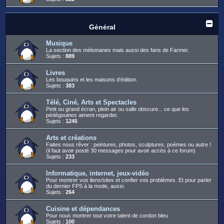
Général
Musique
La section des mélomanes mais aussi des fans de Farmer.
Sujets :
889
Livres
Les bouquins et les maisons d'édition.
Sujets :
383
Télé, Ciné, Arts et Spectacles
Petit ou grand écran, plein air ou salle obscure... ce que les
pédégouines aiment regarder.
Sujets :
1245
Arts et créations
Faites nous rêver : peintures, photos, sculptures, poèmes ou autre !
(il faut avoir posté 30 messages pour avoir accès à ce forum)
Sujets :
233
Informatique, internet, jeux-vidéo
Pour montrer vos liens/sites et confier vos problèmes. Et pour parler
du dernier FPS à la mode, aussi.
Sujets :
264
Cuisine et dépendances
Pour nous montrer tout votre talent de cordon bleu
Sujets :
100