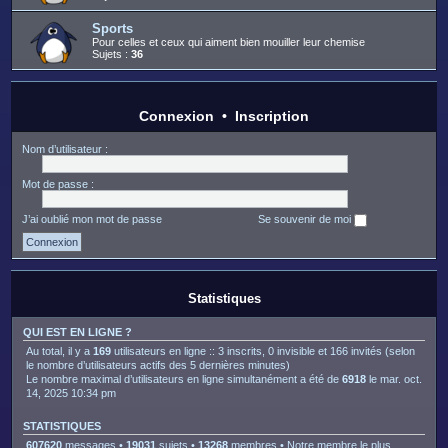
Sports
Pour celles et ceux qui aiment bien mouiller leur chemise
Sujets :
36
Connexion
•
Inscription
Nom d’utilisateur :
Mot de passe :
J’ai oublié mon mot de passe
Se souvenir de moi
Statistiques
QUI EST EN LIGNE ?
Au total, il y a
169
utilisateurs en ligne :: 3 inscrits, 0 invisible et 166 invités (selon
le nombre d’utilisateurs actifs des 5 dernières minutes)
Le nombre maximal d’utilisateurs en ligne simultanément a été de
6918
le mar. oct.
14, 2025 10:34 pm
STATISTIQUES
607620
messages •
19031
sujets •
13268
membres • Notre membre le plus