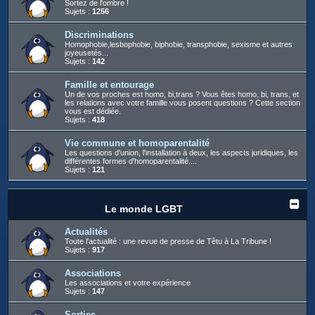
Sortez de l'ombre !
Sujets :
1256
Discriminations
Homophobie,lesbophobie, biphobie, transphobie, sexisme et autres
joyeusetés...
Sujets :
142
Famille et entourage
Un de vos proches est homo, bi,trans ? Vous êtes homo, bi, trans, et
les relations avec votre famille vous posent questions ? Cette section
vous est dédiée.
Sujets :
418
Vie commune et homoparentalité
Les questions d'union, l'installation à deux, les aspects juridiques, les
différentes formes d'homoparentalité....
Sujets :
121
Le monde LGBT
Actualités
Toute l'actualité : une revue de presse de Têtu à La Tribune !
Sujets :
917
Associations
Les associations et votre expérience
Sujets :
147
Sorties