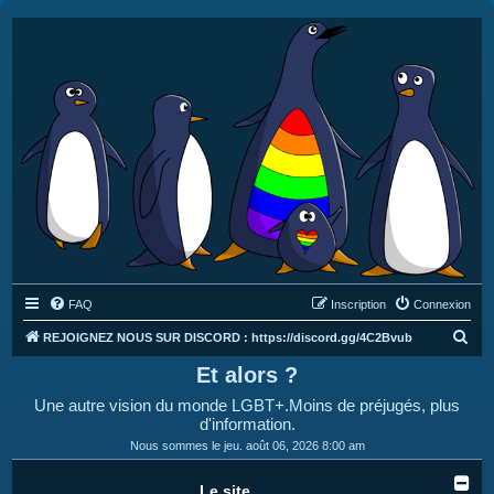
FAQ
Inscription
Connexion
R
REJOIGNEZ NOUS SUR DISCORD : https://discord.gg/4C2Bvub
e
Et alors ?
c
Une autre vision du monde LGBT+.Moins de préjugés, plus
h
d'information.
e
Nous sommes le jeu. août 06, 2026 8:00 am
r
Le site