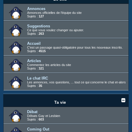
c
h
Annonces
Annonces officielles de l'équipe du site
e
Sujets :
127
r
Suggestions
Ce que vous voulez changer ou ajouter.
Sujets :
263
Accueil
C'est un passage quasi-obligatoire pour tous les nouveaux inscrits.
Sujets :
4515
Articles
Commentez les articles du site
Sujets :
321
Le chat IRC
Les annonces, vos questions, ... tout ce qui concerne le chat et-alors
Sujets :
35
Ta vie
Débat
Débats Gay et Lesbien
Sujets :
603
Coming Out