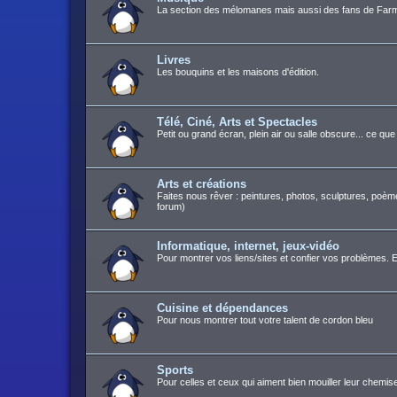
La section des mélomanes mais aussi des fans de Farm
Livres
Les bouquins et les maisons d'édition.
Télé, Ciné, Arts et Spectacles
Petit ou grand écran, plein air ou salle obscure... ce q
Arts et créations
Faites nous rêver : peintures, photos, sculptures, poèm
forum)
Informatique, internet, jeux-vidéo
Pour montrer vos liens/sites et confier vos problèmes. E
Cuisine et dépendances
Pour nous montrer tout votre talent de cordon bleu
Sports
Pour celles et ceux qui aiment bien mouiller leur chemis