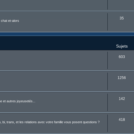
35
 chat et-alors
Sujets
603
1256
142
 et autres joyeusetés...
418
i, trans, et les relations avec votre famille vous posent questions ?