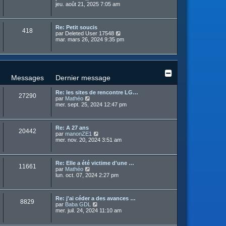
m
o
jeu. août 21, 2025 7:05 am
e
r
e
n
r
n
s
s
l
i
s
u
e
e
a
Re: Petit soucis
l
d
r
418
g
C
par
Deleted User 17548
t
e
m
e
o
mar. mars 26, 2024 9:35 pm
e
r
e
n
r
n
s
s
l
i
s
u
e
e
a
l
d
r
g
t
e
m
e
e
r
Messages
Dernier message
e
r
n
s
l
i
s
Re: les sites de rencontre LG…
e
e
27290
a
C
par
Mathéo
d
r
g
o
mer. sept. 25, 2024 12:47 pm
e
m
e
n
r
e
s
n
s
u
i
s
Re: A 27 ans
l
e
20442
a
C
par
manonZE1
t
r
g
o
mer. nov. 20, 2024 3:51 am
e
m
e
n
r
e
s
l
s
u
e
s
Re: Elle a été victime d'une …
l
d
11661
a
C
par
Mathéo
t
e
g
o
lun. oct. 07, 2024 2:27 pm
e
r
e
n
r
n
s
l
i
u
e
e
Re: j'ai céder a des avances …
l
d
r
8829
C
par
Baba GDL
t
e
m
o
mer. juil. 24, 2024 11:10 am
e
r
e
n
r
n
s
s
l
i
s