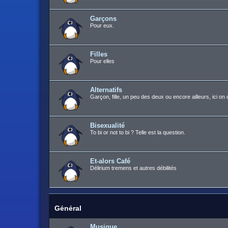
Garçons
Pour eux.
Filles
Pour elles
Alternatifs
Garçon, fille, un peu des deux ou encore ailleurs, ici on 
Bisexualité
To bi or not to bi ? Telle est la question.
Et-alors Café
Délirium tremens et autres débilités
Général
Musique