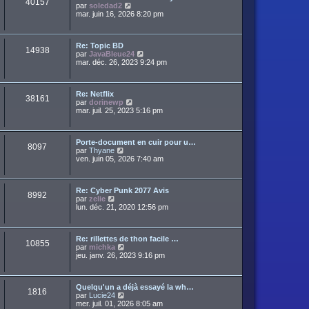
40157
a
C
par
soledad2
d
r
g
o
mar. juin 16, 2026 8:20 pm
e
m
e
n
r
e
s
n
s
u
i
s
Re: Topic BD
l
e
14938
a
C
par
JavaBleue24
t
r
g
o
mar. déc. 26, 2023 9:24 pm
e
m
e
n
r
e
s
l
s
u
e
s
Re: Netflix
l
d
38161
a
C
par
dorinewp
t
e
g
o
mar. juil. 25, 2023 5:16 pm
e
r
e
n
r
n
s
l
i
u
e
e
Porte-document en cuir pour u…
l
d
r
8097
C
par
Thyane
t
e
m
o
ven. juin 05, 2026 7:40 am
e
r
e
n
r
n
s
s
l
i
s
u
e
e
a
Re: Cyber Punk 2077 Avis
l
d
r
8992
g
C
par
zelie
t
e
m
e
o
lun. déc. 21, 2020 12:56 pm
e
r
e
n
r
n
s
s
l
i
s
u
e
e
a
Re: rillettes de thon facile …
l
d
r
10855
g
C
par
michka
t
e
m
e
o
jeu. janv. 26, 2023 9:16 pm
e
r
e
n
r
n
s
s
l
i
s
u
e
e
a
Quelqu'un a déjà essayé la wh…
l
d
r
1816
g
C
par
Lucie24
t
e
m
e
o
mer. juil. 01, 2026 8:05 am
e
r
e