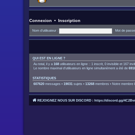
Connexion
•
Inscription
Nom d’utilisateur :
Mot de passe
QUI EST EN LIGNE ?
Au total, il y a
168
utilisateurs en ligne :: 1 inscrit, 0 invisible et 167 i
Le nombre maximal d’utilisateurs en ligne simultanément a été de
691
STATISTIQUES
607620
messages •
19031
sujets •
13268
membres • Notre membre le
REJOIGNEZ NOUS SUR DISCORD : https://discord.gg/4C2Bv