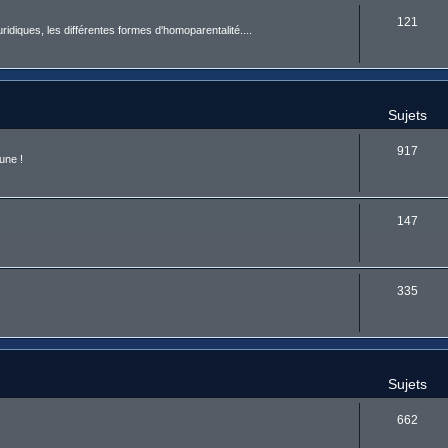
121
uridiques, les différentes formes d'homoparentalité....
Sujets
917
une !
147
335
Sujets
662