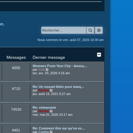
on.
Rechercher
Recherche avanc
Nous sommes le ven. août 07, 2026 10:30 am
Messages
Dernier message
Womens From Your City - Anony…
4050
C
par
Gali
o
lun. avr. 20, 2026 4:16 am
n
s
u
Re: Un nouvel édito pour marq…
l
4710
C
par
Norma
t
o
jeu. août 19, 2021 9:27 am
e
n
r
s
l
u
e
Re: voleauvent
l
d
74530
C
par
Norma
t
e
o
mer. mai 20, 2026 10:17 am
e
r
n
r
n
s
l
i
u
e
e
Re: Comment être sur qu'on es…
l
d
r
4401
C
par
Caetha
t
e