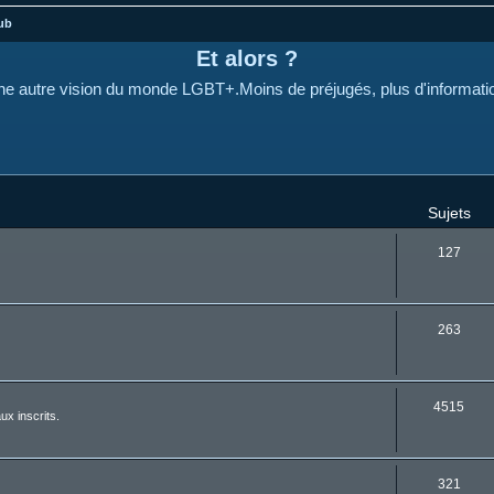
ub
Et alors ?
e autre vision du monde LGBT+.Moins de préjugés, plus d'informati
Sujets
127
263
4515
ux inscrits.
321