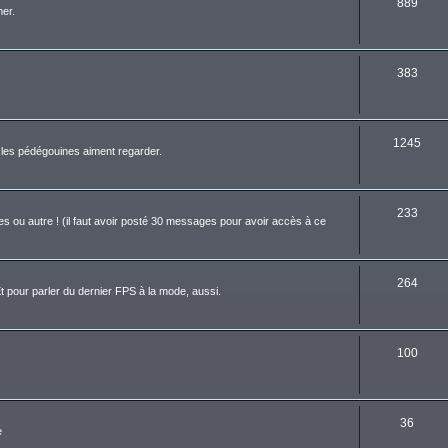
889
er.
383
1245
ue les pédégouines aiment regarder.
233
es ou autre ! (il faut avoir posté 30 messages pour avoir accès à ce
264
t pour parler du dernier FPS à la mode, aussi.
100
36
e