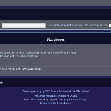
 :
J’ai oublié mon mot de passe
|
Se souvenir de moi
Statistiques
nvités (selon le nombre d’utilisateurs actifs des 5 dernières minutes)
8
le mar. oct. 14, 2025 10:34 pm
 plus récent est
Perduejaniemai
ub
Développé par
phpBB
® Forum Software © phpBB Limited
Traduction française officielle
©
Qiaeru
Style: Multi Design by Joyce&Luna
phpBB-Style-Design
Confidentialité
|
Conditions