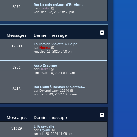
u
e
e
a
Re: Le coin enfants d'Et-Alor…
l
d
r
2575
g
C
par
mestic
t
e
m
e
o
ven. déc. 22, 2023 8:55 pm
e
r
e
n
r
n
s
s
l
i
s
u
e
e
a
l
d
r
g
t
e
m
e
e
r
Messages
Dernier message
e
r
n
s
l
i
s
La librairie Violette & Co pr…
e
e
17839
a
C
par
Norma
d
r
g
o
jeu. déc. 11, 2025 6:30 pm
e
m
e
n
r
e
s
n
s
u
i
s
Asso Essonne
l
e
1361
a
C
par
Darkel
t
r
g
o
dim. mars 10, 2024 8:10 am
e
m
e
n
r
e
s
l
s
u
e
s
Re: Lieux à Rennes et alentou…
l
d
3418
a
C
par
Deleted User 12140
t
e
g
o
ven. sept. 09, 2022 10:57 am
e
r
e
n
r
n
s
l
i
u
e
e
l
d
r
t
e
m
e
r
Messages
Dernier message
e
r
n
s
l
i
s
L'IA sexuelle
e
e
31629
a
C
par
Thyane
d
r
g
o
lun. juil. 20, 2026 11:09 am
e
m
e
n