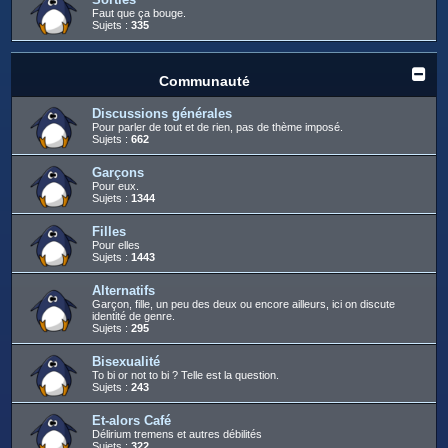
Faut que ça bouge.
Sujets :
335
Communauté
Discussions générales
Pour parler de tout et de rien, pas de thème imposé.
Sujets :
662
Garçons
Pour eux.
Sujets :
1344
Filles
Pour elles
Sujets :
1443
Alternatifs
Garçon, fille, un peu des deux ou encore ailleurs, ici on discute
identité de genre.
Sujets :
295
Bisexualité
To bi or not to bi ? Telle est la question.
Sujets :
243
Et-alors Café
Délirium tremens et autres débilités
Sujets :
322