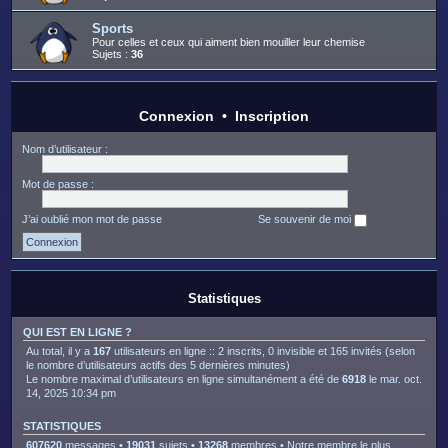
Sports
Pour celles et ceux qui aiment bien mouiller leur chemise
Sujets :
36
Connexion
•
Inscription
Nom d’utilisateur :
Mot de passe :
J’ai oublié mon mot de passe
Se souvenir de moi
Statistiques
QUI EST EN LIGNE ?
Au total, il y a
167
utilisateurs en ligne :: 2 inscrits, 0 invisible et 165 invités (selon
le nombre d’utilisateurs actifs des 5 dernières minutes)
Le nombre maximal d’utilisateurs en ligne simultanément a été de
6918
le mar. oct.
14, 2025 10:34 pm
STATISTIQUES
607620
messages •
19031
sujets •
13268
membres • Notre membre le plus