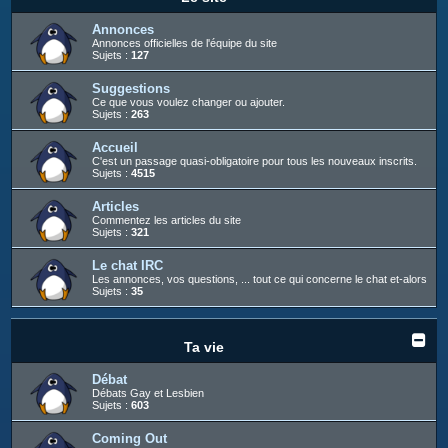
c
h
Annonces
Annonces officielles de l'équipe du site
e
Sujets :
127
r
Suggestions
Ce que vous voulez changer ou ajouter.
Sujets :
263
Accueil
C'est un passage quasi-obligatoire pour tous les nouveaux inscrits.
Sujets :
4515
Articles
Commentez les articles du site
Sujets :
321
Le chat IRC
Les annonces, vos questions, ... tout ce qui concerne le chat et-alors
Sujets :
35
Ta vie
Débat
Débats Gay et Lesbien
Sujets :
603
Coming Out