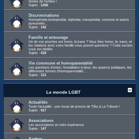
Sortez de l'ombre !
Sujets :
1256
Discriminations
Homophobie,lesbophobie, biphobie, transphobie, sexisme et autres
joyeusetés...
Sujets :
142
Famille et entourage
Un de vos proches est homo, bi,trans ? Vous êtes homo, bi, trans, et
les relations avec votre famille vous posent questions ? Cette section
vous est dédiée.
Sujets :
418
Vie commune et homoparentalité
Les questions d'union, l'installation à deux, les aspects juridiques, les
différentes formes d'homoparentalité....
Sujets :
121
Le monde LGBT
Actualités
Toute l'actualité : une revue de presse de Têtu à La Tribune !
Sujets :
917
Associations
Les associations et votre expérience
Sujets :
147
Sorties