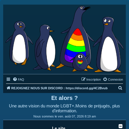
FAQ
Inscription
Connexion
R
REJOIGNEZ NOUS SUR DISCORD : https://discord.gg/4C2Bvub
e
Et alors ?
c
Une autre vision du monde LGBT+.Moins de préjugés, plus
h
d'information.
e
Nous sommes le ven. août 07, 2026 8:19 am
r
Le site