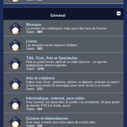
Général
Musique
La section des mélomanes mais aussi des fans de Farmer.
Sujets :
889
Livres
Les bouquins et les maisons d'édition.
Sujets :
383
Télé, Ciné, Arts et Spectacles
Petit ou grand écran, plein air ou salle obscure... ce que les
pédégouines aiment regarder.
Sujets :
1245
Arts et créations
Faites nous rêver : peintures, photos, sculptures, poèmes ou autre !
(il faut avoir posté 30 messages pour avoir accès à ce forum)
Sujets :
233
Informatique, internet, jeux-vidéo
Pour montrer vos liens/sites et confier vos problèmes. Et pour parler
du dernier FPS à la mode, aussi.
Sujets :
264
Cuisine et dépendances
Pour nous montrer tout votre talent de cordon bleu
Sujets :
100