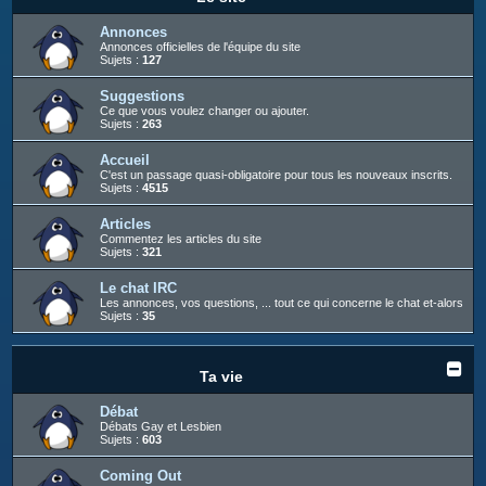
c
h
Annonces
Annonces officielles de l'équipe du site
e
Sujets :
127
r
Suggestions
Ce que vous voulez changer ou ajouter.
Sujets :
263
Accueil
C'est un passage quasi-obligatoire pour tous les nouveaux inscrits.
Sujets :
4515
Articles
Commentez les articles du site
Sujets :
321
Le chat IRC
Les annonces, vos questions, ... tout ce qui concerne le chat et-alors
Sujets :
35
Ta vie
Débat
Débats Gay et Lesbien
Sujets :
603
Coming Out