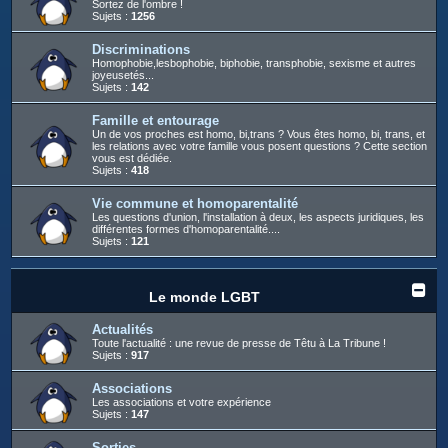
Sortez de l'ombre !
Sujets :
1256
Discriminations
Homophobie,lesbophobie, biphobie, transphobie, sexisme et autres
joyeusetés...
Sujets :
142
Famille et entourage
Un de vos proches est homo, bi,trans ? Vous êtes homo, bi, trans, et
les relations avec votre famille vous posent questions ? Cette section
vous est dédiée.
Sujets :
418
Vie commune et homoparentalité
Les questions d'union, l'installation à deux, les aspects juridiques, les
différentes formes d'homoparentalité....
Sujets :
121
Le monde LGBT
Actualités
Toute l'actualité : une revue de presse de Têtu à La Tribune !
Sujets :
917
Associations
Les associations et votre expérience
Sujets :
147
Sorties