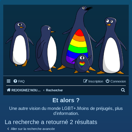
FAQ
Inscription
Connexion
R
REJOIGNEZ NOUS SUR DISCORD : https://discord.gg/4C2Bvub
Rechercher
e
Et alors ?
c
Une autre vision du monde LGBT+.Moins de préjugés, plus
h
d'information.
e
La recherche a retourné 2 résultats
r
Aller sur la recherche avancée