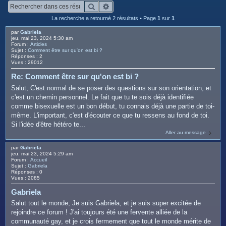
c
Rechercher
Recherche avancée
h
La recherche a retourné 2 résultats • Page
1
sur
1
e
par
Gabriela
r
jeu. mai 23, 2024 5:30 am
Forum :
Articles
Sujet :
Comment être sur qu'on est bi ?
Réponses :
2
Vues :
29012
Re: Comment être sur qu'on est bi ?
Salut, C'est normal de se poser des questions sur son orientation, et
c'est un chemin personnel. Le fait que tu te sois déjà identifiée
comme bisexuelle est un bon début, tu connais déjà une partie de toi-
même. L'important, c'est d'écouter ce que tu ressens au fond de toi.
Si l'idée d'être hétéro te...
Aller au message
par
Gabriela
jeu. mai 23, 2024 5:29 am
Forum :
Accueil
Sujet :
Gabriela
Réponses :
0
Vues :
2085
Gabriela
Salut tout le monde, Je suis Gabriela, et je suis super excitée de
rejoindre ce forum ! J'ai toujours été une fervente alliée de la
communauté gay, et je crois fermement que tout le monde mérite de