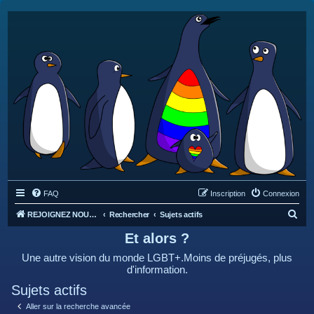
FAQ
Inscription
Connexion
R
REJOIGNEZ NOUS SUR DISCORD : https://discord.gg/4C2Bvub
Rechercher
Sujets actifs
e
Et alors ?
c
Une autre vision du monde LGBT+.Moins de préjugés, plus
h
d'information.
e
Sujets actifs
r
Aller sur la recherche avancée