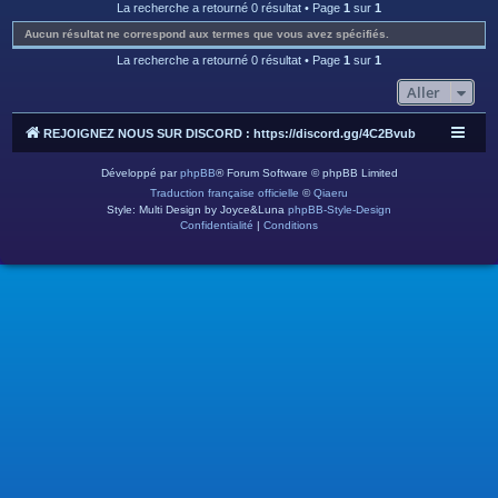
c
La recherche a retourné 0 résultat • Page
1
sur
1
h
Aucun résultat ne correspond aux termes que vous avez spécifiés.
e
La recherche a retourné 0 résultat • Page
1
sur
1
r
Aller
REJOIGNEZ NOUS SUR DISCORD : https://discord.gg/4C2Bvub
Développé par
phpBB
® Forum Software © phpBB Limited
Traduction française officielle
©
Qiaeru
Style: Multi Design by Joyce&Luna
phpBB-Style-Design
Confidentialité
|
Conditions