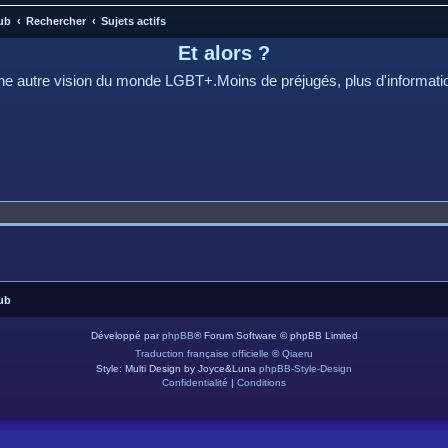
ub
Rechercher
Sujets actifs
Et alors ?
e autre vision du monde LGBT+.Moins de préjugés, plus d'informati
ub
Développé par
phpBB
® Forum Software © phpBB Limited
Traduction française officielle
©
Qiaeru
Style: Multi Design by Joyce&Luna
phpBB-Style-Design
Confidentialité
|
Conditions