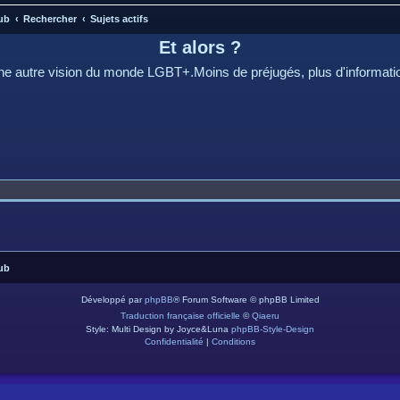
ub
Rechercher
Sujets actifs
Et alors ?
e autre vision du monde LGBT+.Moins de préjugés, plus d'informati
ub
Développé par
phpBB
® Forum Software © phpBB Limited
Traduction française officielle
©
Qiaeru
Style: Multi Design by Joyce&Luna
phpBB-Style-Design
Confidentialité
|
Conditions