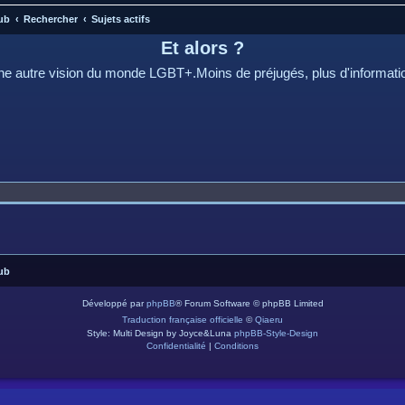
ub
Rechercher
Sujets actifs
Et alors ?
e autre vision du monde LGBT+.Moins de préjugés, plus d'informati
ub
Développé par
phpBB
® Forum Software © phpBB Limited
Traduction française officielle
©
Qiaeru
Style: Multi Design by Joyce&Luna
phpBB-Style-Design
Confidentialité
|
Conditions