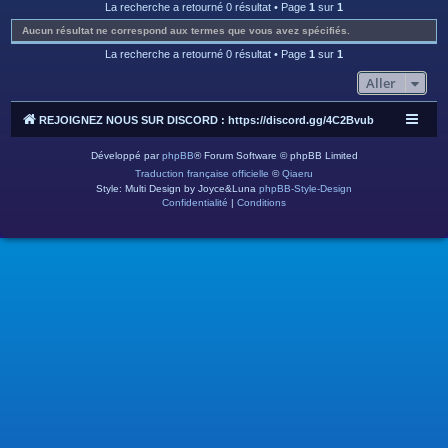
c
La recherche a retourné 0 résultat • Page
1
sur
1
h
Aucun résultat ne correspond aux termes que vous avez spécifiés.
e
La recherche a retourné 0 résultat • Page
1
sur
1
r
Aller
REJOIGNEZ NOUS SUR DISCORD : https://discord.gg/4C2Bvub
Développé par
phpBB
® Forum Software © phpBB Limited
Traduction française officielle
©
Qiaeru
Style: Multi Design by Joyce&Luna
phpBB-Style-Design
Confidentialité
|
Conditions