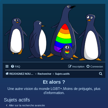
FAQ
Inscription
Connexion
R
REJOIGNEZ NOUS SUR DISCORD : https://discord.gg/4C2Bvub
Rechercher
Sujets actifs
e
Et alors ?
c
Une autre vision du monde LGBT+.Moins de préjugés, plus
h
d'information.
e
Sujets actifs
r
Aller sur la recherche avancée