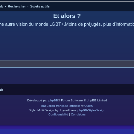
ub
Rechercher
Sujets actifs
Et alors ?
e autre vision du monde LGBT+.Moins de préjugés, plus d'informati
ub
Développé par
phpBB
® Forum Software © phpBB Limited
Traduction française officielle
©
Qiaeru
Style: Multi Design by Joyce&Luna
phpBB-Style-Design
Confidentialité
|
Conditions