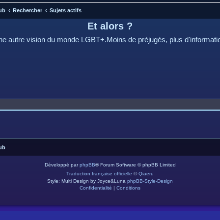
ub
Rechercher
Sujets actifs
Et alors ?
e autre vision du monde LGBT+.Moins de préjugés, plus d'informati
ub
Développé par
phpBB
® Forum Software © phpBB Limited
Traduction française officielle
©
Qiaeru
Style: Multi Design by Joyce&Luna
phpBB-Style-Design
Confidentialité
|
Conditions