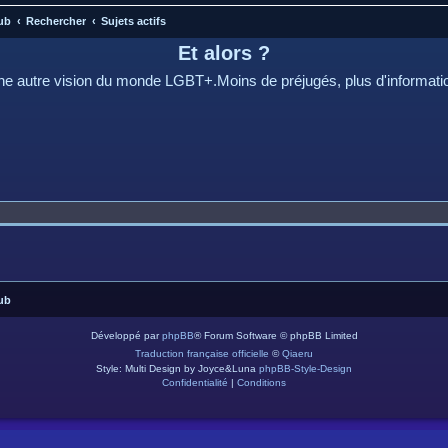
ub
Rechercher
Sujets actifs
Et alors ?
e autre vision du monde LGBT+.Moins de préjugés, plus d'informati
ub
Développé par
phpBB
® Forum Software © phpBB Limited
Traduction française officielle
©
Qiaeru
Style: Multi Design by Joyce&Luna
phpBB-Style-Design
Confidentialité
|
Conditions