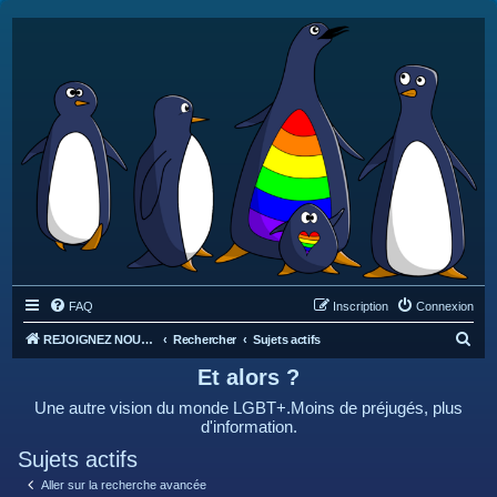
FAQ
Inscription
Connexion
R
REJOIGNEZ NOUS SUR DISCORD : https://discord.gg/4C2Bvub
Rechercher
Sujets actifs
e
Et alors ?
c
Une autre vision du monde LGBT+.Moins de préjugés, plus
h
d'information.
e
Sujets actifs
r
Aller sur la recherche avancée