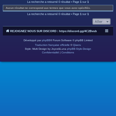
c
La recherche a retourné 0 résultat • Page
1
sur
1
h
Aucun résultat ne correspond aux termes que vous avez spécifiés.
e
La recherche a retourné 0 résultat • Page
1
sur
1
r
Aller
REJOIGNEZ NOUS SUR DISCORD : https://discord.gg/4C2Bvub
Développé par
phpBB
® Forum Software © phpBB Limited
Traduction française officielle
©
Qiaeru
Style: Multi Design by Joyce&Luna
phpBB-Style-Design
Confidentialité
|
Conditions