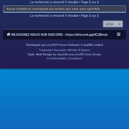
c
La recherche a retourné 0 résultat • Page
1
sur
1
h
Aucun résultat ne correspond aux termes que vous avez spécifiés.
e
La recherche a retourné 0 résultat • Page
1
sur
1
r
Aller
REJOIGNEZ NOUS SUR DISCORD : https://discord.gg/4C2Bvub
Développé par
phpBB
® Forum Software © phpBB Limited
Traduction française officielle
©
Qiaeru
Style: Multi Design by Joyce&Luna
phpBB-Style-Design
Confidentialité
|
Conditions