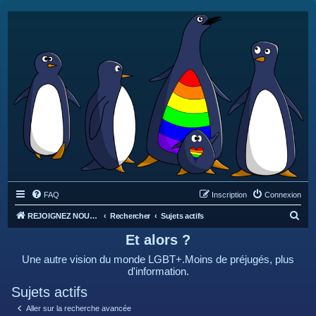
FAQ
Inscription
Connexion
R
REJOIGNEZ NOUS SUR DISCORD : https://discord.gg/4C2Bvub
Rechercher
Sujets actifs
e
Et alors ?
c
Une autre vision du monde LGBT+.Moins de préjugés, plus
h
d'information.
e
Sujets actifs
r
Aller sur la recherche avancée