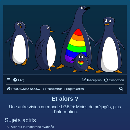
FAQ
Inscription
Connexion
R
REJOIGNEZ NOUS SUR DISCORD : https://discord.gg/4C2Bvub
Rechercher
Sujets actifs
e
Et alors ?
c
Une autre vision du monde LGBT+.Moins de préjugés, plus
h
d'information.
e
Sujets actifs
r
Aller sur la recherche avancée