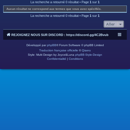
c
La recherche a retourné 0 résultat • Page
1
sur
1
h
Aucun résultat ne correspond aux termes que vous avez spécifiés.
e
La recherche a retourné 0 résultat • Page
1
sur
1
r
Aller
REJOIGNEZ NOUS SUR DISCORD : https://discord.gg/4C2Bvub
Développé par
phpBB
® Forum Software © phpBB Limited
Traduction française officielle
©
Qiaeru
Style: Multi Design by Joyce&Luna
phpBB-Style-Design
Confidentialité
|
Conditions