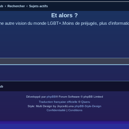
ub
Rechercher
Sujets actifs
Et alors ?
e autre vision du monde LGBT+.Moins de préjugés, plus d'informati
ub
Développé par
phpBB
® Forum Software © phpBB Limited
Traduction française officielle
©
Qiaeru
Style: Multi Design by Joyce&Luna
phpBB-Style-Design
Confidentialité
|
Conditions