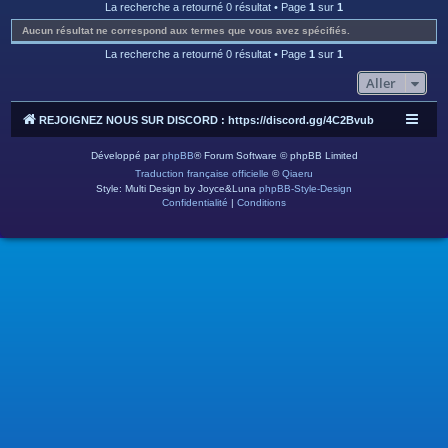
c
La recherche a retourné 0 résultat • Page
1
sur
1
h
Aucun résultat ne correspond aux termes que vous avez spécifiés.
e
La recherche a retourné 0 résultat • Page
1
sur
1
r
Aller
REJOIGNEZ NOUS SUR DISCORD : https://discord.gg/4C2Bvub
Développé par
phpBB
® Forum Software © phpBB Limited
Traduction française officielle
©
Qiaeru
Style: Multi Design by Joyce&Luna
phpBB-Style-Design
Confidentialité
|
Conditions