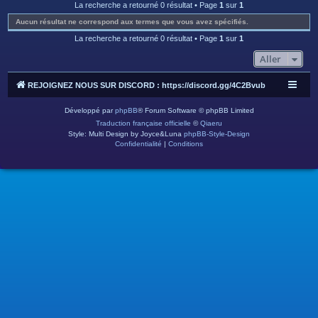
c
La recherche a retourné 0 résultat • Page
1
sur
1
h
Aucun résultat ne correspond aux termes que vous avez spécifiés.
e
La recherche a retourné 0 résultat • Page
1
sur
1
r
Aller
REJOIGNEZ NOUS SUR DISCORD : https://discord.gg/4C2Bvub
Développé par
phpBB
® Forum Software © phpBB Limited
Traduction française officielle
©
Qiaeru
Style: Multi Design by Joyce&Luna
phpBB-Style-Design
Confidentialité
|
Conditions