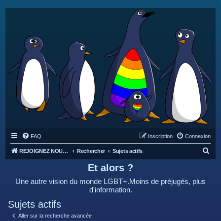
FAQ
Inscription
Connexion
R
REJOIGNEZ NOUS SUR DISCORD : https://discord.gg/4C2Bvub
Rechercher
Sujets actifs
e
Et alors ?
c
Une autre vision du monde LGBT+.Moins de préjugés, plus
h
d'information.
e
Sujets actifs
r
Aller sur la recherche avancée