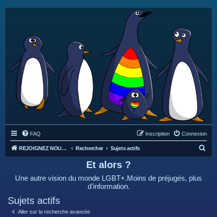
FAQ
Inscription
Connexion
R
REJOIGNEZ NOUS SUR DISCORD : https://discord.gg/4C2Bvub
Rechercher
Sujets actifs
e
Et alors ?
c
Une autre vision du monde LGBT+.Moins de préjugés, plus
h
d'information.
e
Sujets actifs
r
Aller sur la recherche avancée