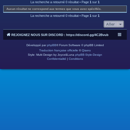
c
La recherche a retourné 0 résultat • Page
1
sur
1
h
Aucun résultat ne correspond aux termes que vous avez spécifiés.
e
La recherche a retourné 0 résultat • Page
1
sur
1
r
Aller
REJOIGNEZ NOUS SUR DISCORD : https://discord.gg/4C2Bvub
Développé par
phpBB
® Forum Software © phpBB Limited
Traduction française officielle
©
Qiaeru
Style: Multi Design by Joyce&Luna
phpBB-Style-Design
Confidentialité
|
Conditions