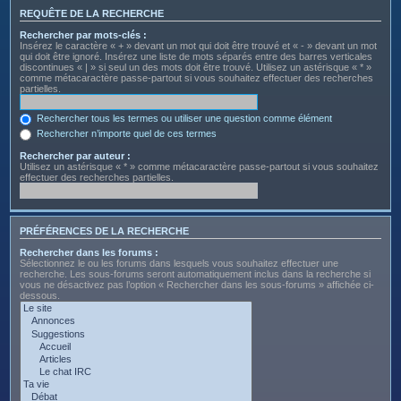
REQUÊTE DE LA RECHERCHE
Rechercher par mots-clés :
Insérez le caractère « + » devant un mot qui doit être trouvé et « - » devant un mot
qui doit être ignoré. Insérez une liste de mots séparés entre des barres verticales
discontinues « | » si seul un des mots doit être trouvé. Utilisez un astérisque « * »
comme métacaractère passe-partout si vous souhaitez effectuer des recherches
partielles.
Rechercher tous les termes ou utiliser une question comme élément
Rechercher n’importe quel de ces termes
Rechercher par auteur :
Utilisez un astérisque « * » comme métacaractère passe-partout si vous souhaitez
effectuer des recherches partielles.
PRÉFÉRENCES DE LA RECHERCHE
Rechercher dans les forums :
Sélectionnez le ou les forums dans lesquels vous souhaitez effectuer une
recherche. Les sous-forums seront automatiquement inclus dans la recherche si
vous ne désactivez pas l’option « Rechercher dans les sous-forums » affichée ci-
dessous.