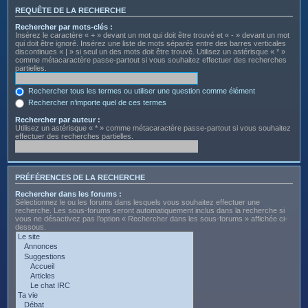
REQUÊTE DE LA RECHERCHE
Rechercher par mots-clés :
Insérez le caractère « + » devant un mot qui doit être trouvé et « - » devant un mot
qui doit être ignoré. Insérez une liste de mots séparés entre des barres verticales
discontinues « | » si seul un des mots doit être trouvé. Utilisez un astérisque « * »
comme métacaractère passe-partout si vous souhaitez effectuer des recherches
partielles.
Rechercher tous les termes ou utiliser une question comme élément
Rechercher n’importe quel de ces termes
Rechercher par auteur :
Utilisez un astérisque « * » comme métacaractère passe-partout si vous souhaitez
effectuer des recherches partielles.
PRÉFÉRENCES DE LA RECHERCHE
Rechercher dans les forums :
Sélectionnez le ou les forums dans lesquels vous souhaitez effectuer une
recherche. Les sous-forums seront automatiquement inclus dans la recherche si
vous ne désactivez pas l’option « Rechercher dans les sous-forums » affichée ci-
dessous.